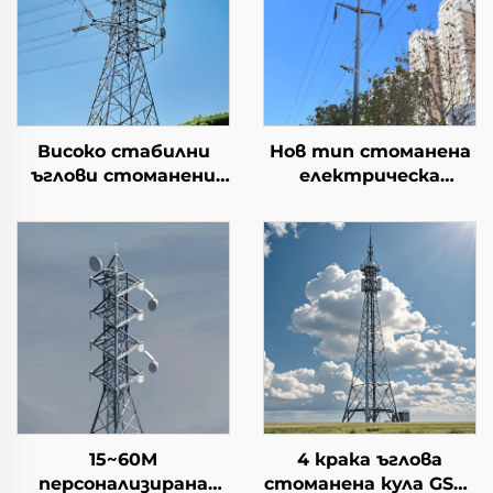
Високо стабилни
Нов тип стоманена
ъглови стоманени
електрическа
кули Железни кули
преносна линия
Стоманена кула
Пилонна тръбна
Преносна кула
кула Електропровод
Стоманена
монополюсна кула
15~60M
4 крака ъглова
персонализирана
стоманена кула GSM/