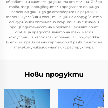
обработки и системи за защита от мълнии. Освен
това, тези производители предлагат опции за
персонализация, за да отговорят на различни
теренни условия и спецификации на оборудването,
осигурявайки оптимално покритие на сигнала и
производителност на мрежата. Техният опит
обхваща предоставянето на технически
консултации, насоки за инсталация и поддръжка,
което ги прави ценни партньори в развитието на
телекомуникационната инфраструктура.
Нови продукти