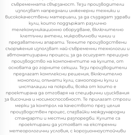
съвременната свързаност. Тези производители
използват напреднали инженерни техники и
висококачествени материали, за да създадат здрави
кули, които поддържат различно
телекомуникационно оборудване, включително
клетъчни антени, микровълнови чинии и
предавателни апарати. Техните производствени
съоръжения използват най-съвременни технологии и
автоматизирани процеси, за да осигурят прецизно
производство на компонентите на кулите, от
основата до горните секции. Тези производители
предлагат комплексни решения, включително
монополи, опънати кули, самоопорни кули и
инсталации на покриви, всяка от които е
проектирана да отговаря на специфични изисквания
за височина и носимоспособност. Те прилагат строги
мерки за контрол на качеството през целия
производствен процес, спазвайки международни
стандарти и местни разпоредби. Кулите са
проектирани да устояват на екстремни
метеорологични условия, с корозионноустойчиви