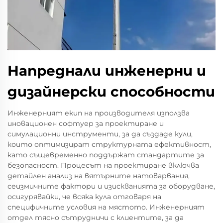
Напреднали инженерни и
дизайнерски способности
Инженерният екип на производителя използва
иновационен софтуер за проектиране и
симулационни инструменти, за да създаде кули,
които оптимизират структурната ефективност,
като същевременно поддържат стандартите за
безопасност. Процесът на проектиране включва
детайлен анализ на вятърните натоварвания,
сеизмичните фактори и изискванията за оборудване,
осигурявайки, че всяка кула отговаря на
специфичните условия на мястото. Инженерният
отдел тясно сътрудничи с клиентите, за да