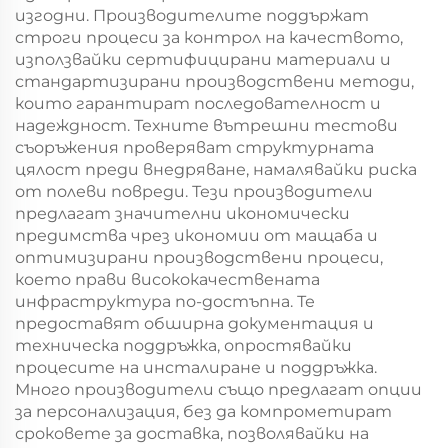
изгодни. Производителите поддържат
строги процеси за контрол на качеството,
използвайки сертифицирани материали и
стандартизирани производствени методи,
които гарантират последователност и
надеждност. Техните вътрешни тестови
съоръжения проверяват структурната
цялост преди внедряване, намалявайки риска
от полеви повреди. Тези производители
предлагат значителни икономически
предимства чрез икономии от мащаба и
оптимизирани производствени процеси,
което прави висококачествената
инфраструктура по-достъпна. Те
предоставят обширна документация и
техническа поддръжка, опростявайки
процесите на инсталиране и поддръжка.
Много производители също предлагат опции
за персонализация, без да компрометират
сроковете за доставка, позволявайки на