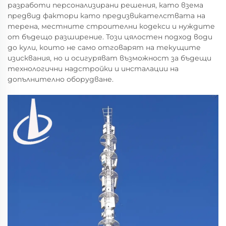
разработи персонализирани решения, като взема
предвид фактори като предизвикателствата на
терена, местните строителни кодекси и нуждите
от бъдещо разширение. Този цялостен подход води
до кули, които не само отговарят на текущите
изисквания, но и осигуряват възможност за бъдещи
технологични надстройки и инсталации на
допълнително оборудване.