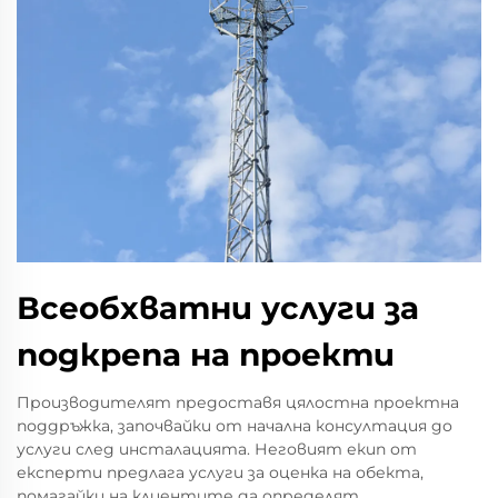
Всеобхватни услуги за
подкрепа на проекти
Производителят предоставя цялостна проектна
поддръжка, започвайки от начална консултация до
услуги след инсталацията. Неговият екип от
експерти предлага услуги за оценка на обекта,
помагайки на клиентите да определят