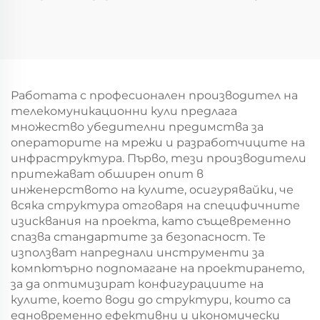
телекомуникационна
радио /4G/5G
кула с 4 крака,
сигнална антена
самоподдържаща се
телекомуникационна
решетъчна кула
кула
самоподдържаща се
комуникационна кула
Работата с професионален производител на
телекомуникационни кули предлага
множество убедителни предимства за
операторите на мрежи и разработчиците на
инфраструктура. Първо, тези производители
притежават обширен опит в
инженерството на кулите, осигурявайки, че
всяка структура отговаря на специфичните
изисквания на проекта, като същевременно
спазва стандартите за безопасност. Те
използват напреднали инструменти за
компютърно подпомагане на проектирането,
за да оптимизират конфигурациите на
кулите, което води до структури, които са
едновременно ефективни и икономически