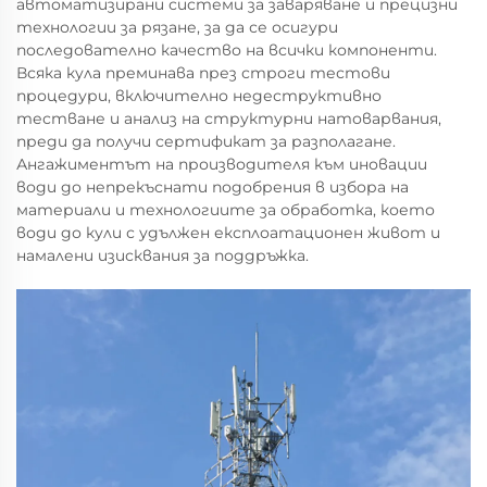
автоматизирани системи за заваряване и прецизни
технологии за рязане, за да се осигури
последователно качество на всички компоненти.
Всяка кула преминава през строги тестови
процедури, включително недеструктивно
тестване и анализ на структурни натоварвания,
преди да получи сертификат за разполагане.
Ангажиментът на производителя към иновации
води до непрекъснати подобрения в избора на
материали и технологиите за обработка, което
води до кули с удължен експлоатационен живот и
намалени изисквания за поддръжка.