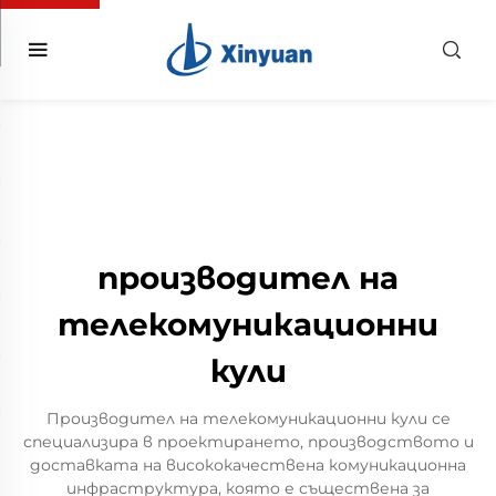
производител на
телекомуникационни
кули
Производител на телекомуникационни кули се
специализира в проектирането, производството и
доставката на висококачествена комуникационна
инфраструктура, която е съществена за