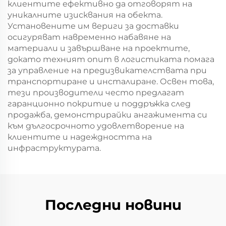
клиентите ефективно да отговорят на
уникалните изисквания на обекта.
Установените им вериги за доставки
осигуряват навременно набавяне на
материали и завършване на проектите,
докато техният опит в логистиката помага
за управление на предизвикателствата при
транспортиране и инсталиране. Освен това,
тези производители често предлагат
гаранционно покритие и поддръжка след
продажба, демонстрирайки ангажимента си
към дългосрочното удовлетворение на
клиентите и надеждността на
инфраструктурата.
Последни новини