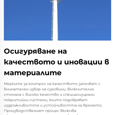
Осигуряване на
качеството и иновации в
материалите
Мерките за контрол на качеството започват с
внимателен избор на суровини, включително
стомана с високо качество и специализирани
покритийни системи, които подобряват
издръжливостта и устойчивостта на времето.
Производственият процес включва