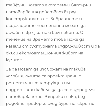
тайфуни. Когато екстремни вятърни
натоварвания действат върху
конструкцията им, вибрациите и
осцилациите постепенно могат да
ослабят връзките и болтовете. С
течение на времето това може да
намали структурната издръжливост и да
скъси експлоатационния живот на
кулите.
За да могат да издържат на такива
условия, кулите са проектирани с
решетъчни конструкции или
поддържащи кабели, за да се разпределя
натоварването. Въпреки това, без
редовни проверки след бурите, скрити