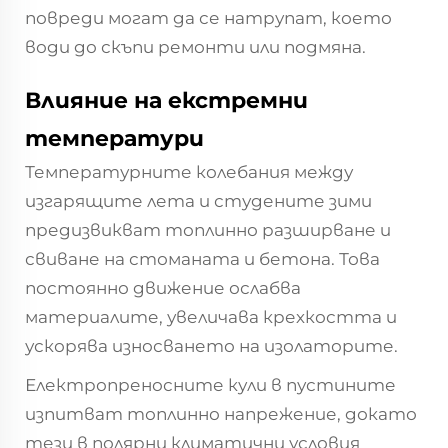
повреди могат да се натрупат, което
води до скъпи ремонти или подмяна.
Влияние на екстремни
температури
Температурните колебания между
изгарящите лета и студените зими
предизвикват топлинно разширване и
свиване на стоманата и бетона. Това
постоянно движение ослабва
материалите, увеличава крехкостта и
ускорява износването на изолаторите.
Електропреносните кули в пустините
изпитват топлинно напрежение, докато
тези в полярни климатични условия