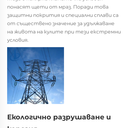
понасят щети от мраз. Поради това
защитни покрития и специални сплави са
от съществено значение за удължаване
на живота на кулите при тези екстремни
условия.
Екологично разрушаване и