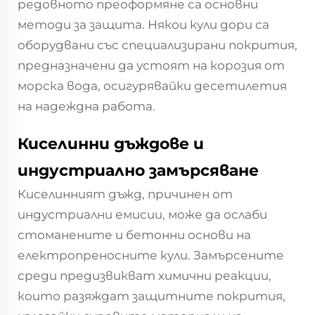
редовното преоформяне са основни
методи за защита. Някои кули дори са
оборудвани със специализирани покрития,
предназначени да устоят на корозия от
морска вода, осигурявайки десетилетия
на надеждна работа.
Киселинни дъждове и
индустриално замърсяване
Киселинният дъжд, причинен от
индустриални емисии, може да ослаби
стоманените и бетонни основи на
електропреносните кули. Замърсените
среди предизвикват химични реакции,
които разяждат защитните покрития,