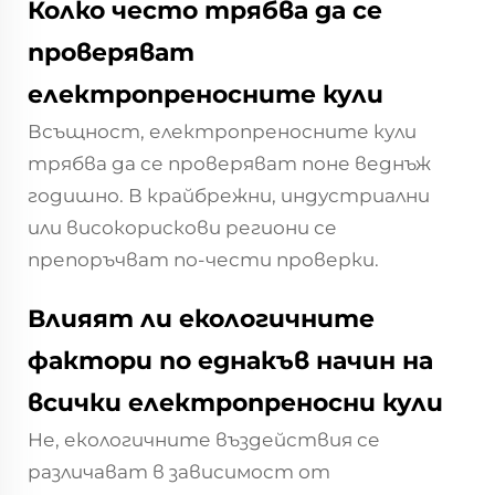
Колко често трябва да се
проверяват
електропреносните кули
Всъщност, електропреносните кули
трябва да се проверяват поне веднъж
годишно. В крайбрежни, индустриални
или високорискови региони се
препоръчват по-чести проверки.
Влияят ли екологичните
фактори по еднакъв начин на
всички електропреносни кули
Не, екологичните въздействия се
различават в зависимост от