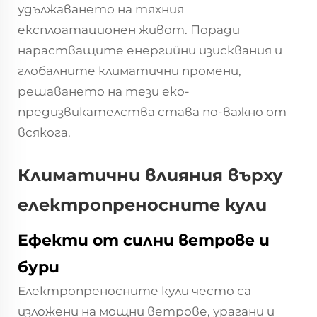
удължаването на тяхния
експлоатационен живот. Поради
нарастващите енергийни изисквания и
глобалните климатични промени,
решаването на тези еко-
предизвикателства става по-важно от
всякога.
Климатични влияния върху
електропреносните кули
Ефекти от силни ветрове и
бури
Електропреносните кули често са
изложени на мощни ветрове, урагани и