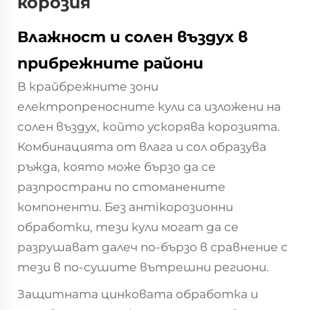
корозия
Влажност и солен въздух в
прибрежните райони
В крайбрежните зони
електропреносните кули са изложени на
солен въздух, който ускорява корозията.
Комбинацията от влага и сол образува
ръжда, която може бързо да се
разпространи по стоманените
компоненти. Без антikорозионни
обработки, тези кули могат да се
разрушават далеч по-бързо в сравнение с
тези в по-сушите вътрешни региони.
Защитната цинковата обработка и