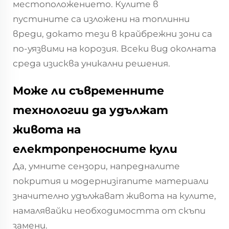
местоположението. Кулите в
пустините са изложени на топлинни
вреди, докато тези в крайбрежни зони са
по-уязвими на корозия. Всеки вид околната
среда изисква уникални решения.
Може ли съвременните
технологии да удължат
живота на
електропреносните кули
Да, умните сензори, напредналите
покрития и модернизiranите материали
значително удължават живота на кулите,
намалявайки необходимостта от скъпи
замени.