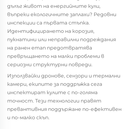
дълъг живот на енергийните кули,
въпреки екологичните заплахи? Редовни
инспекции са първата стъпка.
Идентифицирането на корозия,
пукнатини или неправилни подреждания
на ранен етап предотвратява
превръщането на малки проблеми в
сериозни структурни повреди.
Използвайки дронове, сензори и термални
камери, екипите за поддръжка сега
инспектират кулите с по-голяма
точност. Тези технологии правят
превантивния поддържане по-ефективен
и по-малко скъп.