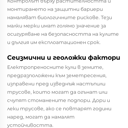
Контролът върху растителността и
монтирането на защитни бариери
намаляват биологичните рискове. Тези
малки мерки имат голямо значение за
осигуряване на безопасността на кулите
и дългия им експлоатационен срок.
Сеизмични и геоложки фактори
Електропреносните кули в земите,
предразположени към земетресения,
изправени пред изведнъж настъпили
трусове, които могат да огънат или
счупят стоманените подпори. Дори и
леки трусове, ако се повтарят години
наред, могат да намалят
устойчивостта.