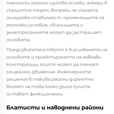
планински райони изисква основи, анкери в
скалистия терен. Въпреки че скалата
осигурява стабилност, променящите се
геоложки условия, свлачищата и
земетресенията могат да застрашат
основата.
Предизвикателството е в усилването на
основите и проектирането на гъвкави
конструкции, които могат да поемат
сеизмични движения. Инженерните
решения в такива райони директно
влияят на това колко дълго кулите
остават функционални.
Блатисти и наводнени райони