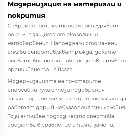
Модернизация на материали и
покрития
Съвременните материали осигуряват
по-силна защита от екологични
натоварвания. Напреднали стоманени
сплави съпротивляват ръжда, докато
иновативни покрития предотвратяват
проникването на влага.
Модернизацията на по-старите
енергийни кули с тези подобрения
гарантира, че те могат да продължат да
работят дори в неблагоприятни условия.
Този активен подход често спестява
средства в сравнение с пълни замени.