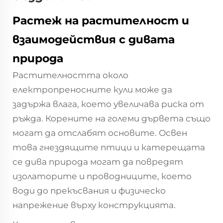
Растеж на растителност и
взаимодействия с дивата
природа
Растителността около
електропреносните кули може да
задържа влага, което увеличава риска от
ръжда. Корените на големи дървета също
могат да отслабят основите. Освен
това гнездящите птици и катерещата
се дива природа могат да повредят
изолаторите и проводниците, което
води до прекъсвания и физическо
напрежение върху конструкцията.