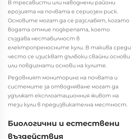
В тресависти или наводнени райони
ерозията на почвата е сериозен риск.
Основите могат да се разслабят, когато
водата отмие подкрепата, което
създава нестабилност в
електропреносните кули. В такива среди
често се изискват дълбоки свайни основи
или повдигнати основи на кулите.
Редовният мониторинг на почвата и
системите за отводняване могат да
удължат експлоатационния живот на
тези кули в предизвикателна местност.
Биологични и естествени
въздействия