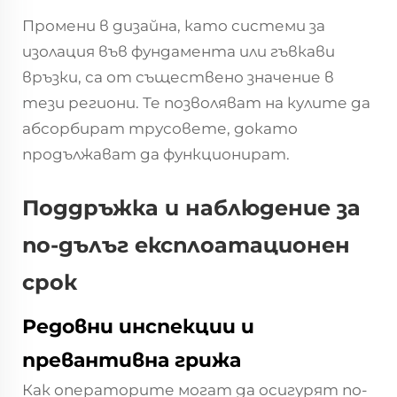
Промени в дизайна, като системи за
изолация във фундамента или гъвкави
връзки, са от съществено значение в
тези региони. Те позволяват на кулите да
абсорбират трусовете, докато
продължават да функционират.
Поддръжка и наблюдение за
по-дълъг експлоатационен
срок
Редовни инспекции и
превантивна грижа
Как операторите могат да осигурят по-