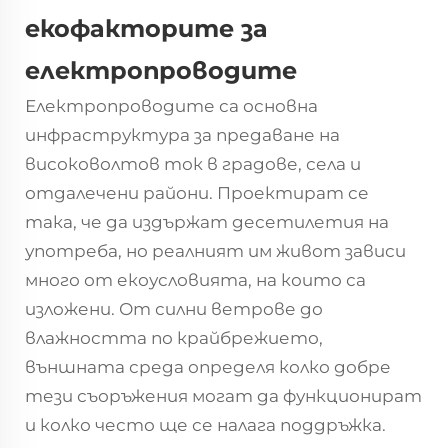
екофакторите за
електропроводите
Електропроводите са основна
инфраструктура за предаване на
високоволтов ток в градове, села и
отдалечени райони. Проектират се
така, че да издържат десетилетия на
употреба, но реалният им живот зависи
много от екоусловията, на които са
изложени. От силни ветрове до
влажността по крайбрежието,
външната среда определя колко добре
тези съоръжения могат да функционират
и колко често ще се налага поддръжка.