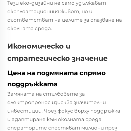
Тези еко-дизайни не само удължават
експлоатационния живот, но и
съответстват на целите за опазване на
околната среда.
Икономическо и
стратегическо значение
Цена на подмяната спрямо
поддръжката
Замяната на стълбовете за
електропренос изисква значителни
инвестиции. Чрез фокус върху поддръжка
и адаптиране към околната среда,
операторите спестяват милиони през