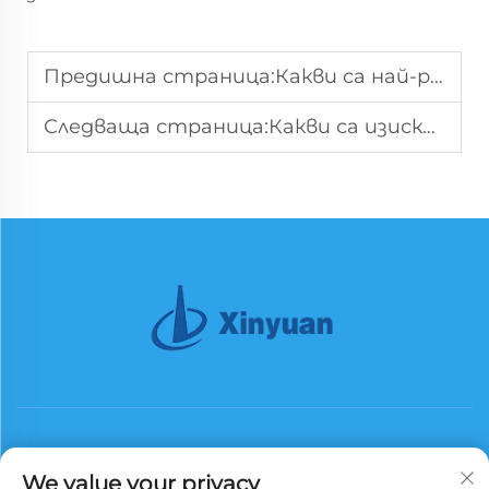
Предишна страница:
Какви са най-разпространените видове високонапрегнати електроцентрали?
Следваща страница:
Какви са изискванията за носеща способност на електрическа мачта?
We value your privacy