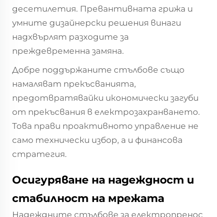
десетилетия. Превантивната грижа и
умните дизайнерски решения винаги
надхвърлят разходите за
преждевременна замяна.
Добре поддържаните стълбове също
намаляват прекъсванията,
предотвратявайки икономически загуби
от прекъсвания в електрозахранването.
Това прави проактивното управление не
само технически избор, а и финансова
стратегия.
Осигуряване на надеждност и
стабилност на мрежата
Надеждните стълбове за електропренос