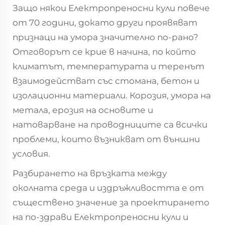
Защо някои
Електропреносни кули
повече
от 70 години, докато други проявяват
признаци на умора значително по-рано?
Отговорът се крие в начина, по който
климатът, температурата и теренът
взаимодействат със стомана, бетон и
изолационни материали. Корозия, умора на
метала, ерозия на основите и
натоварване на проводниците са всички
проблеми, които възникват от външни
условия.
Разбирането на връзката между
околната среда и издръжливостта е от
съществено значение за проектирането
на по-здрави
Електропреносни кули
и