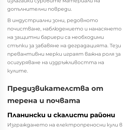
излагайки суровите материали на
допълнителни повреди.
В индустриални зони, редовното
почистване, наблюдението и нанасянето
на защитни бариери са необходими
стъпки за забавяне на деградацията. Тези
превантивни мерки играят важна роля за
осигуряване на издръжливостта на
кулите.
Предизвикателства от
терена и почвата
Планински и скалисти райони
Изграждането на електропреносни кули в