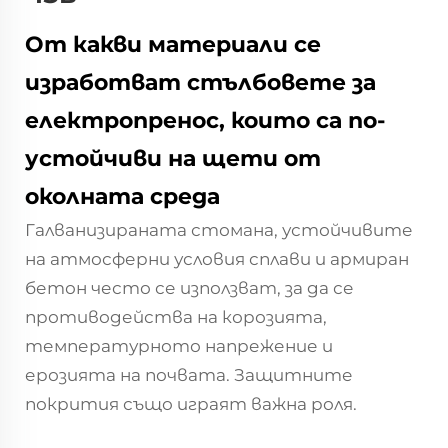
От какви материали се
изработват стълбовете за
електропренос, които са по-
устойчиви на щети от
околната среда
Галванизираната стомана, устойчивите
на атмосферни условия сплави и армиран
бетон често се използват, за да се
противодейства на корозията,
температурното напрежение и
ерозията на почвата. Защитните
покрития също играят важна роля.