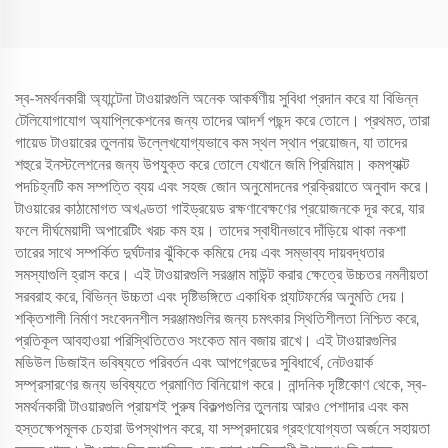
স্ব-সমর্থনকারী অ্যান্টেনা টাওয়ারগুলি অনেক আকর্ষণীয় সুবিধা প্রদান করে যা বিভিন্ন
টেলিযোগাযোগ অ্যাপ্লিকেশনের জন্য তাদের আদর্শ পছন্দ করে তোলে। প্রথমত, তারা
গায়েড টাওয়ারের তুলনায় উল্লেখযোগ্যভাবে কম স্থল স্থান প্রয়োজন, যা তাদের
শহুরে ইনস্টলেশনের জন্য উপযুক্ত করে তোলে যেখানে জমি প্রিমিয়াম। কমপ্যাক্ট
পদচিহ্নটি কম সম্পত্তি ব্যয় এবং সহজ জোন অনুমোদনের প্রক্রিয়াতে অনুবাদ করে।
টাওয়ারের কাঠামোগত অখণ্ডতা গাইড্রয়েড রক্ষণাবেক্ষণের প্রয়োজনকে দূর করে, যার
ফলে দীর্ঘমেয়াদী অপারেটিং খরচ কম হয়। তাদের স্বাধীনভাবে দাঁড়িয়ে থাকা নকশা
তারের সাথে সম্পর্কিত দুর্ঘটনার ঝুঁকিকে কমিয়ে দেয় এবং সম্ভাব্য দায়বদ্ধতার
সমস্যাগুলি হ্রাস করে। এই টাওয়ারগুলি সরঞ্জাম মাউন্ট করার ক্ষেত্রে উচ্চতর নমনীয়তা
সরবরাহ করে, বিভিন্ন উচ্চতা এবং দৃষ্টিভঙ্গিতে একাধিক প্ল্যাটফর্মের অনুমতি দেয়।
শক্তিশালী নির্মাণ সংবেদনশীল সরঞ্জামগুলির জন্য চমৎকার স্থিতিশীলতা নিশ্চিত করে,
প্রতিকূল আবহাওয়া পরিস্থিতিতেও সংকেত মান বজায় রাখে। এই টাওয়ারগুলির
মডিউল ডিজাইন ভবিষ্যতে পরিবর্তন এবং আপগ্রেডের সুবিধার্থে, নেটওয়ার্ক
সম্প্রসারণের জন্য ভবিষ্যতে প্রমাণিত বিনিয়োগ করে। নান্দনিক দৃষ্টিকোণ থেকে, স্ব-
সমর্থনকারী টাওয়ারগুলি প্রায়শই পুরুষ বিকল্পগুলির তুলনায় আরও পেশাদার এবং কম
হস্তক্ষেপমূলক চেহারা উপস্থাপন করে, যা সম্প্রদায়ের গ্রহণযোগ্যতা অর্জনে সহায়তা