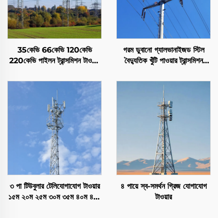
35কেভি 66কেভি 120কেভি
গরম ডুবানো গ্যালভানাইজড স্টিল
220কেভি পাইলন ট্রান্সমিশন টাওয়ার
বৈদ্যুতিক খুঁটি পাওয়ার ট্রান্সমিশন
বৈদ্যুতিক শক্তি টাওয়ার ল্যাটিস
টাওয়ার
টাওয়ার
৩ পা টিউবুলার টেলিযোগাযোগ টাওয়ার
৪ পায়ে স্ব-সমর্থন গ্রিজ যোগাযোগ
১৫ম ২০ম ২৫ম ৩০ম ৩৫ম ৪০ম ৪৫ম
টাওয়ার
৫০ম স্ব-সমর্থনকারী টিউব টাওয়ার