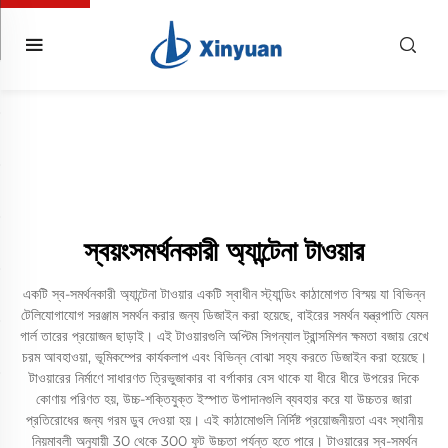
স্বয়ংসমর্থনকারী অ্যান্টেনা টাওয়ার
একটি স্ব-সমর্থনকারী অ্যান্টেনা টাওয়ার একটি স্বাধীন স্ট্যান্ডিং কাঠামোগত বিস্ময় যা বিভিন্ন
টেলিযোগাযোগ সরঞ্জাম সমর্থন করার জন্য ডিজাইন করা হয়েছে, বাইরের সমর্থন যন্ত্রপাতি যেমন
গার্ল তারের প্রয়োজন ছাড়াই। এই টাওয়ারগুলি অপ্টিম সিগন্যাল ট্রান্সমিশন ক্ষমতা বজায় রেখে
চরম আবহাওয়া, ভূমিকম্পের কার্যকলাপ এবং বিভিন্ন বোঝা সহ্য করতে ডিজাইন করা হয়েছে।
টাওয়ারের নির্মাণে সাধারণত ত্রিভুজাকার বা বর্গাকার বেস থাকে যা ধীরে ধীরে উপরের দিকে
কোণায় পরিণত হয়, উচ্চ-শক্তিযুক্ত ইস্পাত উপাদানগুলি ব্যবহার করে যা উচ্চতর জারা
প্রতিরোধের জন্য গরম ডুব দেওয়া হয়। এই কাঠামোগুলি নির্দিষ্ট প্রয়োজনীয়তা এবং স্থানীয়
নিয়মাবলী অনুযায়ী 30 থেকে 300 ফুট উচ্চতা পর্যন্ত হতে পারে। টাওয়ারের স্ব-সমর্থন