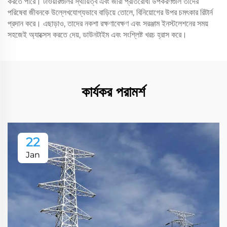
করতে পারে। টাওয়ারগুলির স্থায়িত্ব এবং জারা প্রতিরোধী উপকরণগুলি তাদের
পরিষেবা জীবনকে উল্লেখযোগ্যভাবে বাড়িয়ে তোলে, বিনিয়োগের উপর চমৎকার রিটার্ন
প্রদান করে। এছাড়াও, তাদের নকশা রক্ষণাবেক্ষণ এবং সরঞ্জাম ইনস্টলেশনের সময়
সহজেই অ্যাক্সেস করতে দেয়, ডাউনটাইম এবং সংশ্লিষ্ট খরচ হ্রাস করে।
কার্যকর পরামর্শ
22
Jan