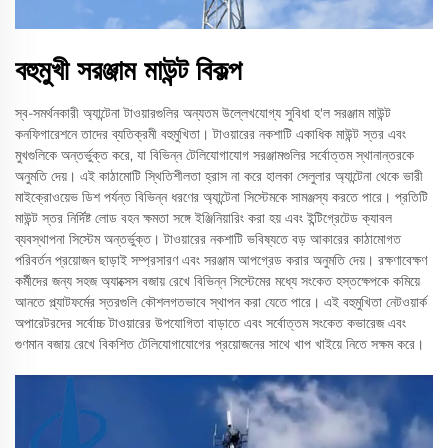
বহুমুখী সরঞ্জাম মাউন্ট বিকল্প
স্ব-সমর্থনকারী অ্যান্টেনা টাওয়ারগুলির অন্যতম উল্লেখযোগ্য সুবিধা হ'ল সরঞ্জাম মাউন্ট
কনফিগারেশনে তাদের ব্যতিক্রমী বহুমুখিতা। টাওয়ারের নকশাটি একাধিক মাউন্ট স্তর এবং
মুখগুলিকে অন্তর্ভুক্ত করে, যা বিভিন্ন টেলিযোগাযোগ সরঞ্জামগুলির সর্বোত্তম স্থানান্তরকে
অনুমতি দেয়। এই কাঠামোটি স্থিতিশীলতা হ্রাস না করে হালকা সেলুলার অ্যান্টেনা থেকে ভারী
মাইক্রোওয়েভ ডিশ পর্যন্ত বিভিন্ন ধরণের অ্যান্টেনা সিস্টেমকে সামঞ্জস্য করতে পারে। প্রতিটি
মাউন্ট স্তর নির্দিষ্ট লোড বহন ক্ষমতা সঙ্গে ইঞ্জিনিয়ারিং করা হয় এবং ইন্টিগ্রেটেড ক্যাবল
ব্যবস্থাপনা সিস্টেম অন্তর্ভুক্ত। টাওয়ারের নকশাটি ভবিষ্যতে বড় আকারের কাঠামোগত
পরিবর্তন প্রয়োজন ছাড়াই সম্প্রসারণ এবং সরঞ্জাম আপগ্রেড করার অনুমতি দেয়। রক্ষণাবেক্ষণ
কর্মীদের জন্য সহজ অ্যাক্সেস বজায় রেখে বিভিন্ন সিস্টেমের মধ্যে সংকেত হস্তক্ষেপকে কমিয়ে
আনতে প্ল্যাটফর্মের স্তরগুলি কৌশলগতভাবে স্থাপন করা যেতে পারে। এই বহুমুখিতা নেটওয়ার্ক
অপারেটরদের সর্বোচ্চ টাওয়ারের উপযোগিতা বাড়াতে এবং সর্বোত্তম সংকেত কভারেজ এবং
গুণমান বজায় রেখে বিকশিত টেলিযোগাযোগের প্রয়োজনের সাথে খাপ খাইয়ে নিতে সক্ষম করে।