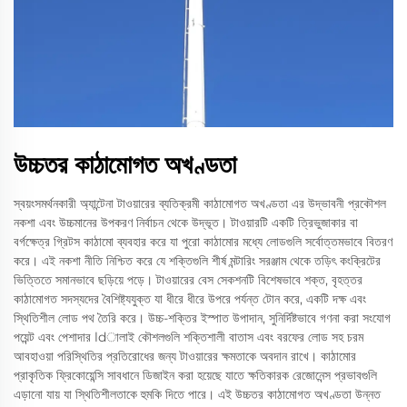
উচ্চতর কাঠামোগত অখণ্ডতা
স্বয়ংসমর্থনকারী অ্যান্টেনা টাওয়ারের ব্যতিক্রমী কাঠামোগত অখণ্ডতা এর উদ্ভাবনী প্রকৌশল
নকশা এবং উচ্চমানের উপকরণ নির্বাচন থেকে উদ্ভূত। টাওয়ারটি একটি ত্রিভুজাকার বা
বর্গক্ষেত্র গ্রিটস কাঠামো ব্যবহার করে যা পুরো কাঠামোর মধ্যে লোডগুলি সর্বোত্তমভাবে বিতরণ
করে। এই নকশা নীতি নিশ্চিত করে যে শক্তিগুলি শীর্ষ মন্টারিং সরঞ্জাম থেকে তড়িৎ কংক্রিটের
ভিত্তিতে সমানভাবে ছড়িয়ে পড়ে। টাওয়ারের বেস সেকশনটি বিশেষভাবে শক্ত, বৃহত্তর
কাঠামোগত সদস্যদের বৈশিষ্ট্যযুক্ত যা ধীরে ধীরে উপরে পর্যন্ত টোন করে, একটি দক্ষ এবং
স্থিতিশীল লোড পথ তৈরি করে। উচ্চ-শক্তির ইস্পাত উপাদান, সুনির্দিষ্টভাবে গণনা করা সংযোগ
পয়েন্ট এবং পেশাদার ldালাই কৌশলগুলি শক্তিশালী বাতাস এবং বরফের লোড সহ চরম
আবহাওয়া পরিস্থিতির প্রতিরোধের জন্য টাওয়ারের ক্ষমতাকে অবদান রাখে। কাঠামোর
প্রাকৃতিক ফ্রিকোয়েন্সি সাবধানে ডিজাইন করা হয়েছে যাতে ক্ষতিকারক রেজোনেন্স প্রভাবগুলি
এড়ানো যায় যা স্থিতিশীলতাকে হুমকি দিতে পারে। এই উচ্চতর কাঠামোগত অখণ্ডতা উন্নত