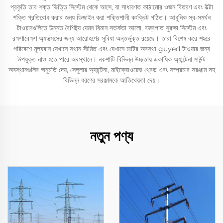
প্রকৃতি তার শক্ত ভিত্তি সিস্টেম থেকে আসে, যা সাধারণত কাঠামোর ওজন বিতরণ এবং উল্টা
শক্তি প্রতিরোধ করার জন্য ডিজাইন করা শক্তিশালী কংক্রিট গঠিত। আধুনিক স্ব-সমর্থন
টাওয়ারগুলিতে উন্নত বৈশিষ্ট্য যেমন বিমান সতর্কতা আলো, বজ্রপাত সুরক্ষা সিস্টেম এবং
রক্ষণাবেক্ষণ অ্যাক্সেসের জন্য আরোহণের সুবিধা অন্তর্ভুক্ত রয়েছে। তারা বিশেষ করে শহুরে
পরিবেশে মূল্যবান যেখানে স্থান সীমিত এবং যেখানে মাটির অবস্থা guyed টাওয়ার জন্য
উপযুক্ত নাও হতে পারে অবস্থানে। নকশাটি বিভিন্ন উচ্চতায় একাধিক অ্যান্টেনা মাউন্ট
অবস্থানগুলির অনুমতি দেয়, সেলুলার অ্যান্টেনা, মাইক্রোওয়েভ থ্রেড এবং সম্প্রচার সরঞ্জাম সহ
বিভিন্ন ধরণের সরঞ্জামকে আতিথেয়তা দেয়।
নতুন পণ্য