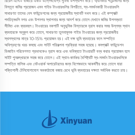
রিয়েল এস্টেট বাজারে একটি উল্লেখযোগ্য সুবিধা উপস্থাপন করে। অ্যানকার পয়েন্টগুলির জন্য
বিস্তৃত জমির প্রয়োজন এমন গাইড টাওয়ারগুলির বিপরীতে, স্ব-সমর্থনকারী টাওয়ারগুলি
সাধারণত তাদের বেস ফাউন্ডেশনের জন্য প্রয়োজনীয় স্থানটি দখল করে। এই কম্প্যাক্ট
পদচিহ্নগুলি নগর এবং উপনগর স্থাপনার জন্য আদর্শ করে তোলে যেখানে জমির উপলব্ধতা
সীমিত এবং ব্যয়বহুল। টাওয়ারের নকশাটি অনুভূমিক বিস্তারকে হ্রাস করার সময় উল্লম্ব স্থান
ব্যবহারকে অনুকূল করে তোলে, সাধারণত তুলনামূলক গাইড টাওয়ারের জন্য প্রয়োজনীয়
স্থলস্থলের মাত্র 10-15% প্রয়োজন হয়। এই দক্ষ ভূমি ব্যবহারের ফলে সম্পত্তি
অধিগ্রহণের খরচ কমছে এবং সাইট পরিকল্পনা প্রক্রিয়া সহজ হয়েছে। কমপ্যাক্ট ফাউন্ডেশন
ডিজাইন পরিবেশগত প্রভাবকেও হ্রাস করে এবং ভবিষ্যতে টাওয়ারটি বন্ধ করার প্রয়োজন হলে
সাইট পুনরুদ্ধারকে সহজ করে তোলে। এই স্থান-কার্যকর বৈশিষ্ট্যটি স্ব-সমর্থন টাওয়ারগুলিকে
সম্পত্তি মালিক এবং নেটওয়ার্ক অপারেটরদের জন্য বিশেষভাবে আকর্ষণীয় করে তোলে যারা
শক্তিশালী টেলিযোগাযোগ অবকাঠামো বজায় রেখে ভূমি ব্যবহারের দক্ষতা সর্বাধিক করতে চায়।