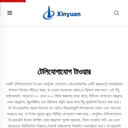
টেলিযোগাযোগ টাওয়ার
একটি টেলিযোগাযোগ টাওয়ার আধুনিক যোগাযোগ নেটওয়ার্কগুলির একটি গুরুত্বপূর্ণ অবকাঠামো
উপাদান হিসেবে দাঁড়িয়ে আছে, যা বেতার সংযোগের মেরুদণ্ড হিসেবে কাজ করে। এই উঁচু
কাঠামোগুলি, সাধারণত ৫০ থেকে ৪০০ মিটার উচ্চতার মধ্যে থাকে, বিভিন্ন যোগাযোগ সরঞ্জাম,
যেমন অ্যান্টেনা, ট্রান্সমিটার এবং রিসিভার মাউন্ট করার জন্য উঁচু প্ল্যাটফর্ম হিসেবে কাজ করে।
এই টাওয়ারগুলির প্রধান উদ্দেশ্য হল রেডিও ফ্রিকোয়েন্সি সিগন্যালের প্রেরণ এবং গ্রহণকে
সহজতর করা, যা বিশাল দূরত্ব জুড়ে নির্বিঘ্ন যোগাযোগ সক্ষম করে। আধুনিক টেলিযোগাযোগ
টাওয়ারগুলি উন্নত বৈশিষ্ট্য যেমন বজ্রপাত সুরক্ষা ব্যবস্থা, বিমান সতর্কতা বাতি এবং চরম
আবহাওয়া পরিস্থিতির বিরুদ্ধে টেকসই কাঠামোগত ডিজাইন অন্তর্ভুক্ত করে। টাওয়ারগুলি