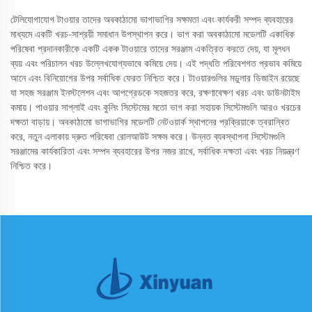
টেলিযোগাযোগ টাওয়ার তাদের অবকাঠামো ভাগাভাগির সক্ষমতা এবং কার্যকরী সম্পদ ব্যবহারের
মাধ্যমে একটি খরচ-সাশ্রয়ী সমাধান উপস্থাপন করে। ভাগ করা অবকাঠামো মডেলটি একাধিক
পরিষেবা প্রদানকারীকে একটি একক টাওয়ারে তাদের সরঞ্জাম একত্রিত করতে দেয়, যা মূলধন
ব্যয় এবং পরিচালন খরচ উল্লেখযোগ্যভাবে কমিয়ে দেয়। এই পদ্ধতি পরিবেশগত প্রভাব কমিয়ে
আনে এবং বিনিয়োগের উপর সর্বাধিক ফেরত নিশ্চিত করে। টাওয়ারগুলির মডুলার ডিজাইন রয়েছে
যা সহজ সরঞ্জাম ইনস্টলেশন এবং আপগ্রেডকে সহজতর করে, রক্ষণাবেক্ষণ খরচ এবং ডাউনটাইম
কমায়। পাওয়ার সাপ্লাই এবং কুলিং সিস্টেমের মতো ভাগ করা সহায়ক সিস্টেমগুলি আরও খরচের
দক্ষতা বাড়ায়। অবকাঠামো ভাগাভাগির মডেলটি নেটওয়ার্ক স্থাপনের প্রক্রিয়াকে ত্বরান্বিত
করে, নতুন এলাকায় দ্রুত পরিষেবা রোলআউট সক্ষম করে। উন্নত ব্যবস্থাপনা সিস্টেমগুলি
সরঞ্জামের কার্যকারিতা এবং সম্পদ ব্যবহারের উপর নজর রাখে, সর্বাধিক দক্ষতা এবং খরচ নিয়ন্ত্রণ
নিশ্চিত করে।