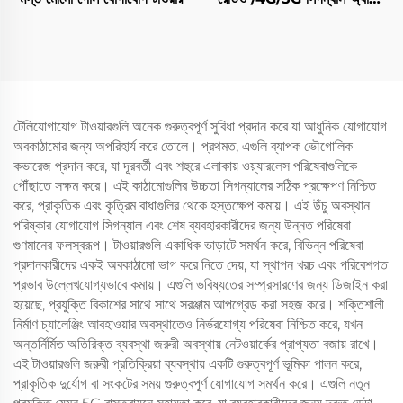
টেলিকম টাওয়ার স্ব-সমর্থিত যোগাযোগ
টাওয়ার
টেলিযোগাযোগ টাওয়ারগুলি অনেক গুরুত্বপূর্ণ সুবিধা প্রদান করে যা আধুনিক যোগাযোগ
অবকাঠামোর জন্য অপরিহার্য করে তোলে। প্রথমত, এগুলি ব্যাপক ভৌগোলিক
কভারেজ প্রদান করে, যা দূরবর্তী এবং শহুরে এলাকায় ওয়্যারলেস পরিষেবাগুলিকে
পৌঁছাতে সক্ষম করে। এই কাঠামোগুলির উচ্চতা সিগন্যালের সঠিক প্রক্ষেপণ নিশ্চিত
করে, প্রাকৃতিক এবং কৃত্রিম বাধাগুলির থেকে হস্তক্ষেপ কমায়। এই উঁচু অবস্থান
পরিষ্কার যোগাযোগ সিগন্যাল এবং শেষ ব্যবহারকারীদের জন্য উন্নত পরিষেবা
গুণমানের ফলস্বরূপ। টাওয়ারগুলি একাধিক ভাড়াটে সমর্থন করে, বিভিন্ন পরিষেবা
প্রদানকারীদের একই অবকাঠামো ভাগ করে নিতে দেয়, যা স্থাপন খরচ এবং পরিবেশগত
প্রভাব উল্লেখযোগ্যভাবে কমায়। এগুলি ভবিষ্যতের সম্প্রসারণের জন্য ডিজাইন করা
হয়েছে, প্রযুক্তি বিকাশের সাথে সাথে সরঞ্জাম আপগ্রেড করা সহজ করে। শক্তিশালী
নির্মাণ চ্যালেঞ্জিং আবহাওয়ার অবস্থাতেও নির্ভরযোগ্য পরিষেবা নিশ্চিত করে, যখন
অন্তর্নির্মিত অতিরিক্ত ব্যবস্থা জরুরী অবস্থায় নেটওয়ার্কের প্রাপ্যতা বজায় রাখে।
এই টাওয়ারগুলি জরুরী প্রতিক্রিয়া ব্যবস্থায় একটি গুরুত্বপূর্ণ ভূমিকা পালন করে,
প্রাকৃতিক দুর্যোগ বা সংকটের সময় গুরুত্বপূর্ণ যোগাযোগ সমর্থন করে। এগুলি নতুন