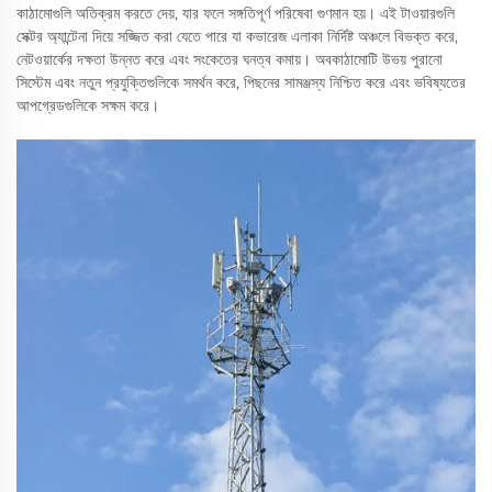
কাঠামোগুলি অতিক্রম করতে দেয়, যার ফলে সঙ্গতিপূর্ণ পরিষেবা গুণমান হয়। এই টাওয়ারগুলি
সেক্টর অ্যান্টেনা দিয়ে সজ্জিত করা যেতে পারে যা কভারেজ এলাকা নির্দিষ্ট অঞ্চলে বিভক্ত করে,
নেটওয়ার্কের দক্ষতা উন্নত করে এবং সংকেতের ঘনত্ব কমায়। অবকাঠামোটি উভয় পুরানো
সিস্টেম এবং নতুন প্রযুক্তিগুলিকে সমর্থন করে, পিছনের সামঞ্জস্য নিশ্চিত করে এবং ভবিষ্যতের
আপগ্রেডগুলিকে সক্ষম করে।