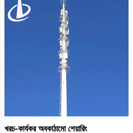
খরচ-কার্যকর অবকাঠামো শেয়ারিং