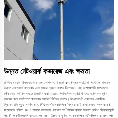
উন্নত নেটওয়ার্ক কভারেজ এবং ক্ষমতা
টেলিযোগাযোগ টাওয়ারগুলি তাদের কৌশলগত উচ্চতা এবং উন্নত অ্যান্টেনা সিস্টেমের মাধ্যমে
উন্নত নেটওয়ার্ক কভারেজ এবং ক্ষমতা প্রদান করতে বিশেষজ্ঞ। এই কাঠামোগুলি সংকেতের
পৌঁছানোর সর্বাধিক করতে ডিজাইন করা হয়েছে, দিকনির্দেশক অ্যান্টেনা এবং সঠিক অবস্থান
ব্যবহার করে সর্বোত্তম কভারেজ প্যাটার্ন নিশ্চিত করতে। টাওয়ারগুলি একসাথে একাধিক
ফ্রিকোয়েন্সি ব্যান্ড সমর্থন করে, বিভিন্ন পরিষেবাগুলিকে বিঘ্ন ছাড়াই কাজ করতে সক্ষম করে।
সংকেতের শক্তি এবং গুণমানকে কভারেজ এলাকায় অপ্টিমাইজ করতে উন্নত রেডিও ফ্রিকোয়েন্সি
প্রকৌশল কৌশলগুলি ব্যবহার করা হয়। উচ্চতার সুবিধা সংকেতগুলিকে ভৌগলিক বাধা এবং নগর