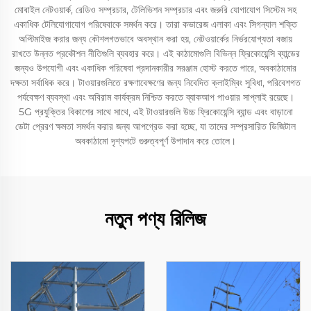
মোবাইল নেটওয়ার্ক, রেডিও সম্প্রচার, টেলিভিশন সম্প্রচার এবং জরুরি যোগাযোগ সিস্টেম সহ
একাধিক টেলিযোগাযোগ পরিষেবাকে সমর্থন করে। তারা কভারেজ এলাকা এবং সিগন্যাল শক্তি
অপ্টিমাইজ করার জন্য কৌশলগতভাবে অবস্থান করা হয়, নেটওয়ার্কের নির্ভরযোগ্যতা বজায়
রাখতে উন্নত প্রকৌশল নীতিগুলি ব্যবহার করে। এই কাঠামোগুলি বিভিন্ন ফ্রিকোয়েন্সি ব্যান্ডের
জন্যও উপযোগী এবং একাধিক পরিষেবা প্রদানকারীর সরঞ্জাম হোস্ট করতে পারে, অবকাঠামোর
দক্ষতা সর্বাধিক করে। টাওয়ারগুলিতে রক্ষণাবেক্ষণের জন্য নিবেদিত ক্লাইম্বিং সুবিধা, পরিবেশগত
পর্যবেক্ষণ ব্যবস্থা এবং অবিরাম কার্যক্রম নিশ্চিত করতে ব্যাকআপ পাওয়ার সাপ্লাই রয়েছে।
5G প্রযুক্তির বিকাশের সাথে সাথে, এই টাওয়ারগুলি উচ্চ ফ্রিকোয়েন্সি ব্যান্ড এবং বাড়ানো
ডেটা প্রেরণ ক্ষমতা সমর্থন করার জন্য আপগ্রেড করা হচ্ছে, যা তাদের সম্প্রসারিত ডিজিটাল
অবকাঠামো দৃশ্যপটে গুরুত্বপূর্ণ উপাদান করে তোলে।
নতুন পণ্য রিলিজ