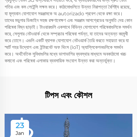
প্রযুক্তি যেমন 5G বাস্তবায়নে সহায়তা করে, যা ব্যবহারকারীদের জন্য দ্রুত ডেটা
গতির এবং কম লেটেন্সি সক্ষম করে। কাঠামোগুলিতে উন্নত নিরাপত্তা বৈশিষ্ট্য রয়েছে,
যা মূল্যবান যোগাযোগ সরঞ্জামকে অ autorizado প্রবেশ থেকে রক্ষা করে।
তাদের মডুলার ডিজাইন সহজ রক্ষণাবেক্ষণ এবং সরঞ্জাম আপগ্রেডের অনুমতি দেয় কোন
পরিষেবা বিঘ্ন ছাড়াই। টাওয়ারগুলি একসাথে বিভিন্ন যোগাযোগ পরিষেবাগুলিকে সমর্থন
করে, সেলুলার নেটওয়ার্ক থেকে সম্প্রচার পরিষেবা পর্যন্ত, যা তাদের অত্যন্ত বহুমুখী
করে তোলে। এগুলি একটি ব্যাপক যোগাযোগ নেটওয়ার্ক তৈরি করতে সহায়তা করে যা
স্মার্ট শহর উদ্যোগ এবং ইন্টারনেট অফ থিংস (IoT) অ্যাপ্লিকেশনগুলিকে সমর্থন
করে। অর্থনৈতিক সুবিধাগুলির মধ্যে ভাগাভাগির ব্যবস্থার মাধ্যমে অবকাঠামো খরচ
কমানো এবং পরিষেবা এলাকায় ব্যবসায়িক সংযোগ উন্নত করা অন্তর্ভুক্ত।
টিপস এবং কৌশল
23
Jan