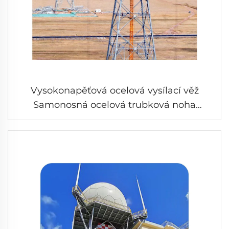
Vysokonapěťová ocelová vysílací věž
Samonosná ocelová trubková noha
Vysokonapěťová věž pro přenos elektrické
energie