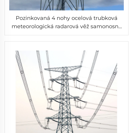
Pozinkovaná 4 nohy ocelová trubková
meteorologická radarová věž samonosná
ocelová mřížková telekomunikační věž