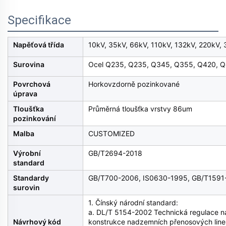
Specifikace
Napěťová třída
10kV, 35kV, 66kV, 110kV, 132kV, 220kV,
Surovina
Ocel Q235, Q235, Q345, Q355, Q420, Q
Povrchová
Horkovzdorně pozinkované
úprava
Tloušťka
Průměrná tloušťka vrstvy 86um
pozinkování
Malba
CUSTOMIZED
Výrobní
GB/T2694-2018
standard
Standardy
GB/T700-2006, IS0630-1995, GB/T1591
surovin
1. Čínský národní standard:
a. DL/T 5154-2002 Technická regulace n
Návrhový kód
konstrukce nadzemních přenosových line