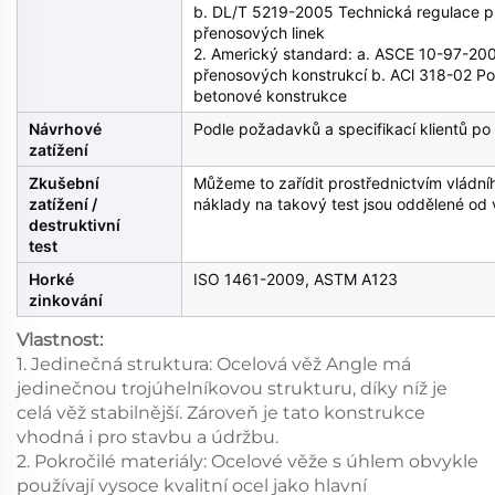
b. DL/T 5219-2005 Technická regulace p
přenosových linek
2. Americký standard: a. ASCE 10-97-20
přenosových konstrukcí b. ACl 318-02 P
betonové konstrukce
Návrhové
Podle požadavků a specifikací klientů po
zatížení
Zkušební
Můžeme to zařídit prostřednictvím vládníh
zatížení /
náklady na takový test jsou oddělené od
destruktivní
test
Horké
ISO 1461-2009, ASTM A123
zinkování
Vlastnost:
1. Jedinečná struktura: Ocelová věž Angle má
jedinečnou trojúhelníkovou strukturu, díky níž je
celá věž stabilnější. Zároveň je tato konstrukce
vhodná i pro stavbu a údržbu.
2. Pokročilé materiály: Ocelové věže s úhlem obvykle
používají vysoce kvalitní ocel jako hlavní