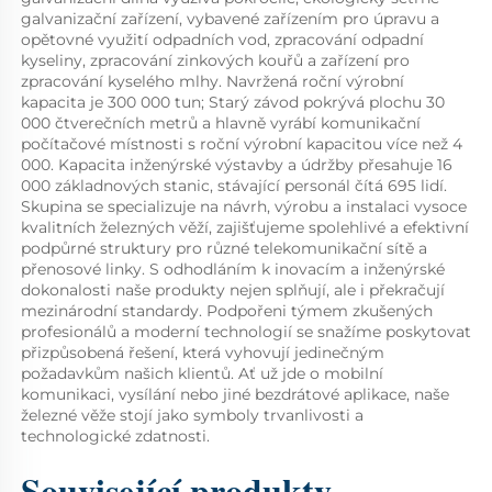
galvanizační zařízení, vybavené zařízením pro úpravu a 
opětovné využití odpadních vod, zpracování odpadní 
kyseliny, zpracování zinkových kouřů a zařízení pro 
zpracování kyselého mlhy. Navržená roční výrobní 
kapacita je 300 000 tun; Starý závod pokrývá plochu 30 
000 čtverečních metrů a hlavně vyrábí komunikační 
počítačové místnosti s roční výrobní kapacitou více než 4 
000. Kapacita inženýrské výstavby a údržby přesahuje 16 
000 základnových stanic, stávající personál čítá 695 lidí. 
Skupina se specializuje na návrh, výrobu a instalaci vysoce 
kvalitních železných věží, zajišťujeme spolehlivé a efektivní 
podpůrné struktury pro různé telekomunikační sítě a 
přenosové linky. S odhodláním k inovacím a inženýrské 
dokonalosti naše produkty nejen splňují, ale i překračují 
mezinárodní standardy. Podpořeni týmem zkušených 
profesionálů a moderní technologií se snažíme poskytovat 
přizpůsobená řešení, která vyhovují jedinečným 
požadavkům našich klientů. Ať už jde o mobilní 
komunikaci, vysílání nebo jiné bezdrátové aplikace, naše 
železné věže stojí jako symboly trvanlivosti a 
technologické zdatnosti. 
Související produkty 