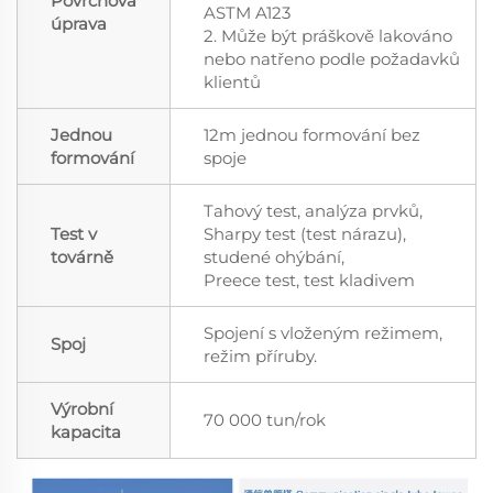
Povrchová
ASTM A123
úprava
2. Může být práškově lakováno
nebo natřeno podle požadavků
klientů
Jednou
12m jednou formování bez
formování
spoje
Tahový test, analýza prvků,
Test v
Sharpy test (test nárazu),
továrně
studené ohýbání,
Preece test, test kladivem
Spojení s vloženým režimem,
Spoj
režim příruby.
Výrobní
70 000 tun/rok
kapacita