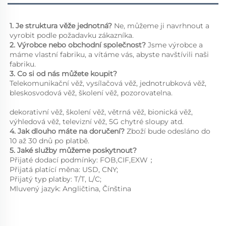
1. Je struktura věže jednotná? 
Ne, můžeme ji navrhnout a 
vyrobit podle požadavku zákazníka. 
2. 
Výrobce nebo obchodní společnost? 
Jsme výrobce a 
máme vlastní fabriku, a vítáme vás, abyste navštívili naši 
fabriku. 
3. Co si od nás můžete koupit?   
Telekomunikační věž, vysílačová věž, jednotrubková věž, 
bleskosvodová věž, školení věž, pozorovatelna. 
dekorativní věž, školení věž, větrná věž, bionická věž, 
výhledová věž, televizní věž, 5G chytré sloupy atd. 
4. 
Jak dlouho máte na doručení? 
Zboží bude odesláno do 
10 až 30 dnů po platbě. 
5. Jaké služby můžeme poskytnout?   
Přijaté dodací podmínky: FOB,CIF,EXW；   
Přijatá platící měna: USD, CNY; 
Přijatý typ platby: T/T, L/C;   
Mluvený jazyk: Angličtina, Čínština   