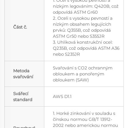
1. Ocel s vysokou pevností a
nízkým legováním: Q420B, což
odpovídá ASTM Gr60
2. Oceli s vysokou pevností a
nízkým obsahem legujících
Část č.
prvků: Q355B, což odpovídá
ASTM Gr50 nebo S355JR
3. Uhlíková konstrukční ocel:
Q235B, což odpovídá ASTM A36
nebo S235JR
Svařování s CO2 ochranným
Metoda
obloukem a ponořeným
svařování
obloukem (SAW)
Svářecí
AWS D1.1
standard
1. Horké zinkování v souladu s
čínskou normou GB/T 13912-
2002 nebo americkou normou