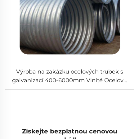
Výroba na zakázku ocelových trubek s
galvanizací 400-6000mm Vlnité Ocelové
Trubky Tunelové Ocelové Podvodní Trubky
Získejte bezplatnou cenovou