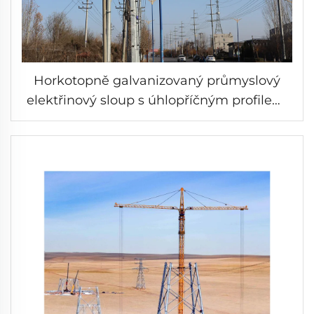
Horkotopně galvanizovaný průmyslový
elektřinový sloup s úhlopříčným profilem,
užitková věž