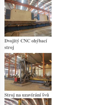
Dvojitý CNC ohýbací 
stroj 
Stroj na uzavírání švů 