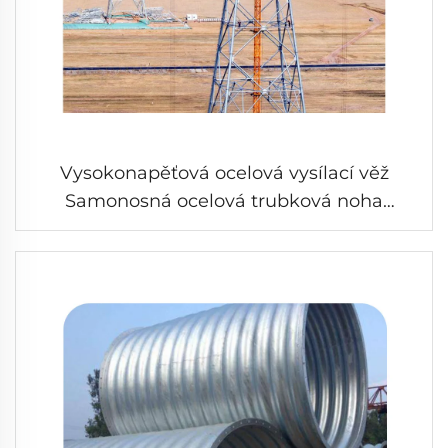
Vysokonapěťová ocelová vysílací věž
Samonosná ocelová trubková noha
Vysokonapěťová věž pro přenos elektrické
energie