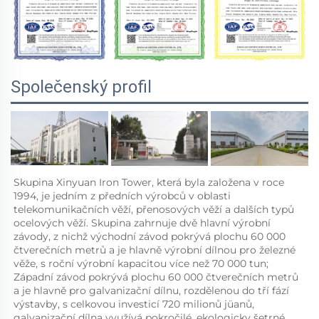
Společenský profil
Skupina Xinyuan Iron Tower, která byla založena v roce 
1994, je jedním z předních výrobců v oblasti 
telekomunikačních věží, přenosových věží a dalších typů 
ocelových věží. Skupina zahrnuje dvě hlavní výrobní 
závody, z nichž východní závod pokrývá plochu 60 000 
čtverečních metrů a je hlavně výrobní dílnou pro železné 
věže, s roční výrobní kapacitou více než 70 000 tun; 
Západní závod pokrývá plochu 60 000 čtverečních metrů 
a je hlavně pro galvanizační dílnu, rozdělenou do tří fází 
výstavby, s celkovou investicí 720 milionů jüanů, 
galvanizační dílna využívá pokročilé, ekologicky šetrné 