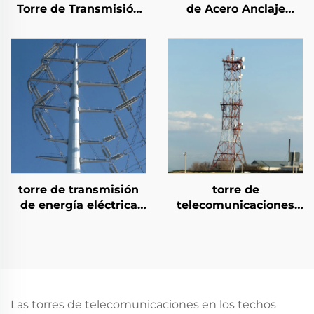
Torre de Transmisión
de Acero Anclaje
de Línea de Energía
Tornillo Torre de Acero
Eléctrica de Acero de
Arrestador Eléctrico y
Celosía de 5m-100m
Electrónico Torre de
de Altura
Energía
personalizada
torre de transmisión
torre de
de energía eléctrica
telecomunicaciones
con poste de acero
GSM auto soportada
galvanizado en
de 4 patas, torre de
caliente de 11 a 110 KV
comunicación de acero
galvanizado
Las torres de telecomunicaciones en los techos