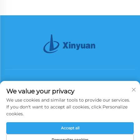
We value your privacy
We use cookies and similar tools to provide our services.
S'abonner
If you don't want to accept all cookies, click Personalize
cookies.
Droits d'auteur © 2025 China Xinyuan Iron Tower Group Co., Ltd. Tous
Accept all
droits réservés.
Politique de confidentialité
Personalize cookies