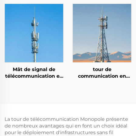
Tour de transmission
nouveau type Pylône
tubulaire de ligne
électrique Pylône
monopole en acier
Mât de signal de
tour de
télécommunication en
communication en
tube d'acier, tour de
treillis à 4 pattes
communication mono-
pôle
La tour de télécommunication Monopole présente
de nombreux avantages qui en font un choix idéal
pour le déploiement d'infrastructures sans fil