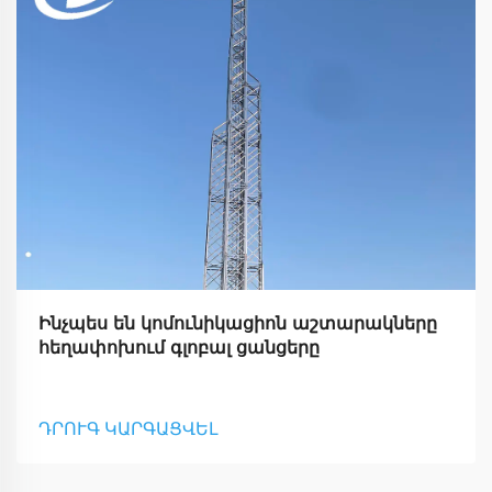
Ինչպես են կոմունիկացիոն աշտարակները
հեղափոխում գլոբալ ցանցերը
ԴՐՈՒԳ ԿԱՐԳԱՑՎԵԼ