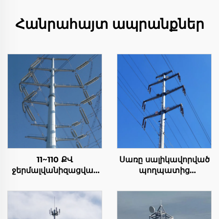
Հանրահայտ ապրանքներ
11~110 ՔՎ
Սառը սալիկավորված
ջերմալվանիզացված
պողպատից
պողպատե բալիկ
էլեկտրական
էլեկտրական
բարձիկների
էլեկտրաէներգիայի
էլեկտրականության
փոխանցման
փոխանցման