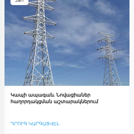
Jan
Կապի ապագան. Նովացիաներ
հաղորդակցման աշտարակներում
ԴՐՈՒԳ ԿԱՐԳԱՑՎԵԼ