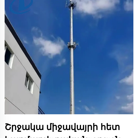
Շրջակա միջավայրի հետ