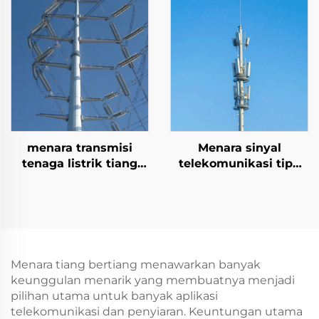
Saluran Listrik
menara transmisi
Menara sinyal
tenaga listrik tiang
telekomunikasi tipe
baja galvanis panas
tabung baja mono
11~110 KV menara
pole menara
distribusi daya
komunikasi
Menara tiang bertiang menawarkan banyak
keunggulan menarik yang membuatnya menjadi
pilihan utama untuk banyak aplikasi
telekomunikasi dan penyiaran. Keuntungan utama