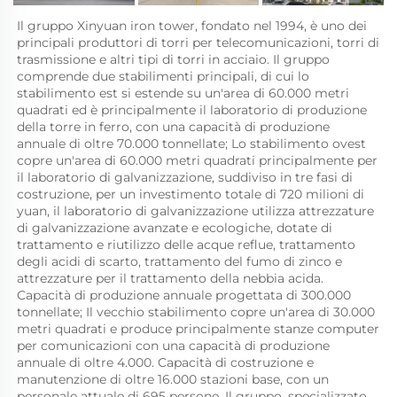
Il gruppo Xinyuan iron tower, fondato nel 1994, è uno dei 
principali produttori di torri per telecomunicazioni, torri di 
trasmissione e altri tipi di torri in acciaio. Il gruppo 
comprende due stabilimenti principali, di cui lo 
stabilimento est si estende su un'area di 60.000 metri 
quadrati ed è principalmente il laboratorio di produzione 
della torre in ferro, con una capacità di produzione 
annuale di oltre 70.000 tonnellate; Lo stabilimento ovest 
copre un'area di 60.000 metri quadrati principalmente per 
il laboratorio di galvanizzazione, suddiviso in tre fasi di 
costruzione, per un investimento totale di 720 milioni di 
yuan, il laboratorio di galvanizzazione utilizza attrezzature 
di galvanizzazione avanzate e ecologiche, dotate di 
trattamento e riutilizzo delle acque reflue, trattamento 
degli acidi di scarto, trattamento del fumo di zinco e 
attrezzature per il trattamento della nebbia acida. 
Capacità di produzione annuale progettata di 300.000 
tonnellate; Il vecchio stabilimento copre un'area di 30.000 
metri quadrati e produce principalmente stanze computer 
per comunicazioni con una capacità di produzione 
annuale di oltre 4.000. Capacità di costruzione e 
manutenzione di oltre 16.000 stazioni base, con un 
personale attuale di 695 persone. Il gruppo, specializzato 