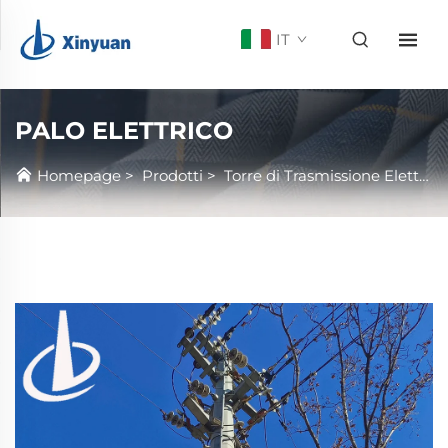
IT
PALO ELETTRICO
Homepage
>
Prodotti
>
Torre di Trasmissione Elettrica