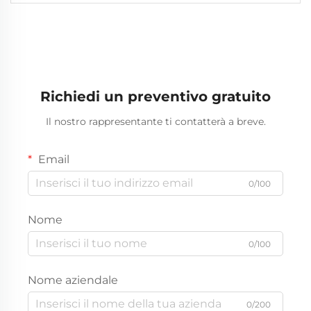
kV, 33 kV, altezza 11 m, 12 m, ottangolare
tronco-conico
Richiedi un preventivo gratuito
Il nostro rappresentante ti contatterà a breve.
Email
0/100
Nome
0/100
Nome aziendale
0/200