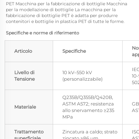
PET Macchina per la fabbricazione di bottiglie Macchina 
per la modellazione di bottiglie La macchina per la 
fabbricazione di bottiglie PET è adatta per produrre 
contenitori e bottiglie in plastica PET di tutte le forme.   
Specifiche e norme di riferimento 
No
Articolo
Specifiche
app
IE
Livello di
10 kV–550 kV
10-
Tensione
(personalizzabile)
50
Q235B/Q355B/Q420B,
ASTM A572; resistenza
GB
Materiale
allo snervamento ≥235
AS
MPa
Trattamento
Zincatura a caldo; strato
ISO
superficiale
zincato ≥86 μm
AS