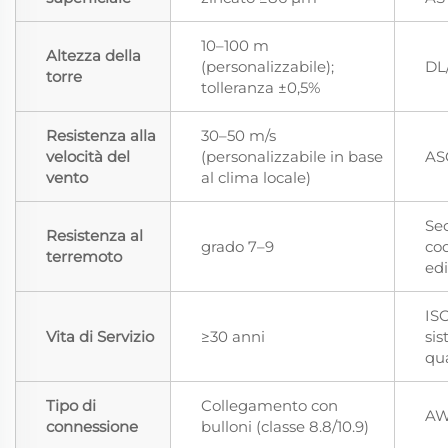
10–100 m
Altezza della
(personalizzabile);
DL
torre
tolleranza ±0,5%
Resistenza alla
30–50 m/s
velocità del
(personalizzabile in base
AS
vento
al clima locale)
Sec
Resistenza al
grado 7–9
co
terremoto
edi
IS
Vita di Servizio
≥30 anni
sis
qua
Tipo di
Collegamento con
AW
connessione
bulloni (classe 8.8/10.9)