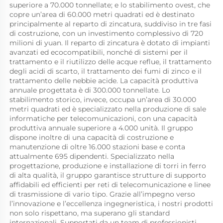
superiore a 70.000 tonnellate; e lo stabilimento ovest, che 
copre un’area di 60.000 metri quadrati ed è destinato 
principalmente al reparto di zincatura, suddiviso in tre fasi 
di costruzione, con un investimento complessivo di 720 
milioni di yuan. Il reparto di zincatura è dotato di impianti 
avanzati ed ecocompatibili, nonché di sistemi per il 
trattamento e il riutilizzo delle acque reflue, il trattamento 
degli acidi di scarto, il trattamento dei fumi di zinco e il 
trattamento delle nebbie acide. La capacità produttiva 
annuale progettata è di 300.000 tonnellate. Lo 
stabilimento storico, invece, occupa un’area di 30.000 
metri quadrati ed è specializzato nella produzione di sale 
informatiche per telecomunicazioni, con una capacità 
produttiva annuale superiore a 4.000 unità. Il gruppo 
dispone inoltre di una capacità di costruzione e 
manutenzione di oltre 16.000 stazioni base e conta 
attualmente 695 dipendenti. Specializzato nella 
progettazione, produzione e installazione di torri in ferro 
di alta qualità, il gruppo garantisce strutture di supporto 
affidabili ed efficienti per reti di telecomunicazione e linee 
di trasmissione di vario tipo. Grazie all’impegno verso 
l’innovazione e l’eccellenza ingegneristica, i nostri prodotti 
non solo rispettano, ma superano gli standard 
internazionali. Supportati da un team di professionisti 