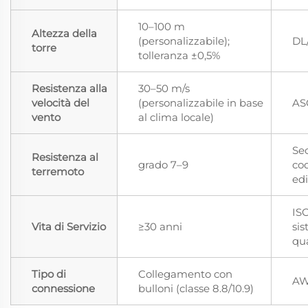
10–100 m
Altezza della
(personalizzabile);
DL
torre
tolleranza ±0,5%
Resistenza alla
30–50 m/s
velocità del
(personalizzabile in base
AS
vento
al clima locale)
Sec
Resistenza al
grado 7–9
co
terremoto
edi
IS
Vita di Servizio
≥30 anni
sis
qua
Tipo di
Collegamento con
AW
connessione
bulloni (classe 8.8/10.9)