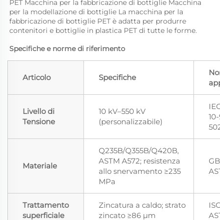
PET Macchina per la fabbricazione di bottiglie Macchina 
per la modellazione di bottiglie La macchina per la 
fabbricazione di bottiglie PET è adatta per produrre 
contenitori e bottiglie in plastica PET di tutte le forme.   
Specifiche e norme di riferimento 
No
Articolo
Specifiche
app
IE
Livello di
10 kV–550 kV
10-
Tensione
(personalizzabile)
50
Q235B/Q355B/Q420B,
ASTM A572; resistenza
GB
Materiale
allo snervamento ≥235
AS
MPa
Trattamento
Zincatura a caldo; strato
ISO
superficiale
zincato ≥86 μm
AS