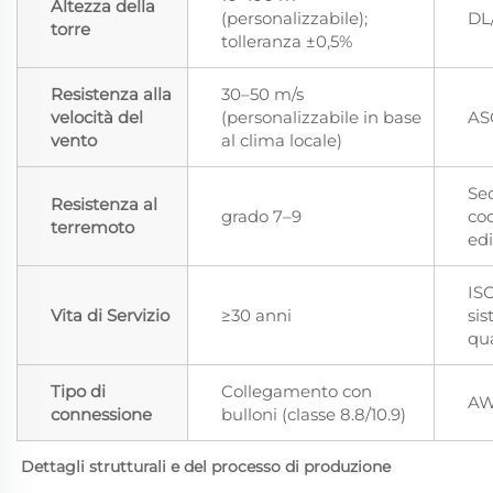
Altezza della
(personalizzabile);
DL
torre
tolleranza ±0,5%
Resistenza alla
30–50 m/s
velocità del
(personalizzabile in base
AS
vento
al clima locale)
Sec
Resistenza al
grado 7–9
co
terremoto
edi
IS
Vita di Servizio
≥30 anni
sis
qua
Tipo di
Collegamento con
AW
connessione
bulloni (classe 8.8/10.9)
Dettagli strutturali e del processo di produzione 