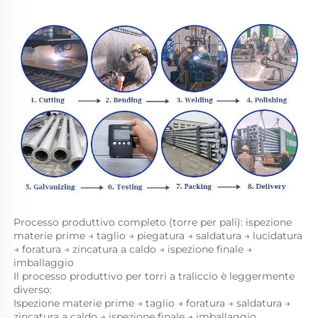
Processo produttivo completo (torre per pali): ispezione 
materie prime → taglio → piegatura → saldatura → lucidatura 
→ foratura → zincatura a caldo → ispezione finale → 
imballaggio 
Il processo produttivo per torri a traliccio è leggermente 
diverso: 
Ispezione materie prime → taglio → foratura → saldatura → 
zincatura a caldo → ispezione finale → imballaggio 