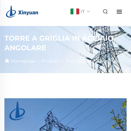
IT
TORRE A GRIGLIA IN ACCIAIO
ANGOLARE
Homepage
>
Prodotti
>
Torre di Trasmissione Elettrica