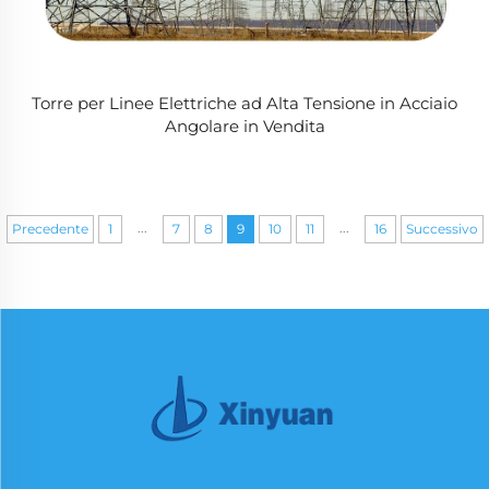
Torre per Linee Elettriche ad Alta Tensione in Acciaio
Angolare in Vendita
...
...
Precedente
1
7
8
9
10
11
16
Successivo