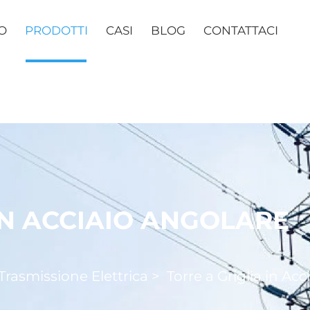
O
PRODOTTI
CASI
BLOG
CONTATTACI
IN ACCIAIO ANGOLARE
 Trasmissione Elettrica
>
Torre a Griglia in Ac