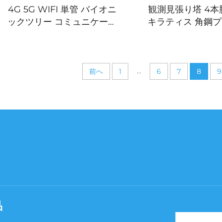
4G 5G WIFI 単管 バイオニ
観測見張り塔 4本
ックツリー コミュニケーシ
キラティス 角鋼
ョン タワー アンテナ モノ
ォーム 山や森林の
ポール 美化タワー
自立式タワ
...
前へ
1
6
7
8
9
品