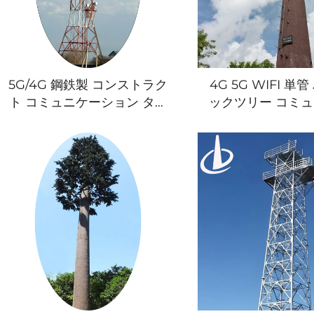
5G/4G 鋼鉄製 コンストラク
4G 5G WIFI 単
ト コミュニケーション タワ
ックツリー コミ
ー 電気通信塔 シグナル伝送
ョン タワー アン
塔
ポール 美化