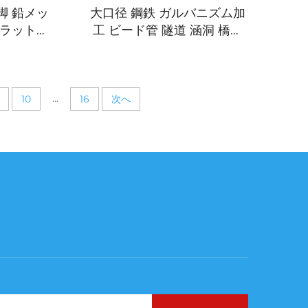
脚 鉛メッ
大口径 鋼鉄 ガルバニズム加
プラットフ
工 ビード管 隧道 涵洞 橋梁
展望 火災
排水管
ー
...
10
16
次へ