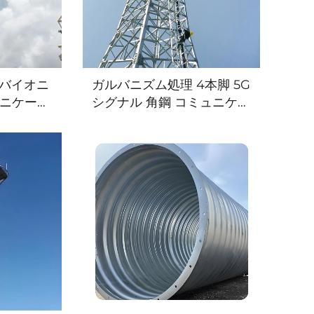
管 バイオニ
ガルバニズム処理 4本脚 5G
ュニケーシ
シグナル 角鋼 コミュニケー
テナ モノ
ション タワー 鋼鉄 ラティ
タワー
ス 雷塔 アンテナ マイクロ
波塔