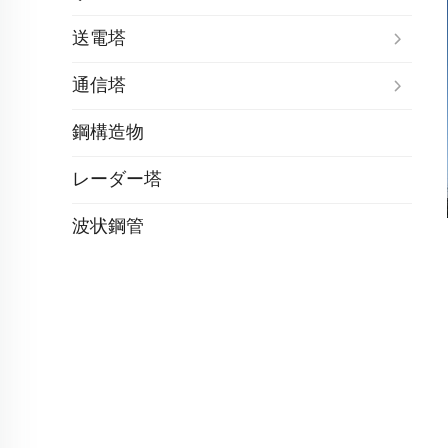
送電塔
通信塔
鋼構造物
レーダー塔
波状鋼管