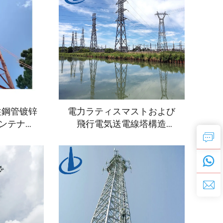
柱鋼管镀锌
電力ラティスマストおよび
ンテナ無
飛行電気送電線塔構造
信塔
10KV-500kv 二重回路鋼送
電ピローネ