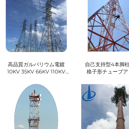
高品質ガルバリウム電鍍
自己支持型4本脚
10KV 35KV 66KV 110KV
格子形チューブア
220KV 550KV 4本脚 角鋼
線テレビ通
塔 電力送電塔