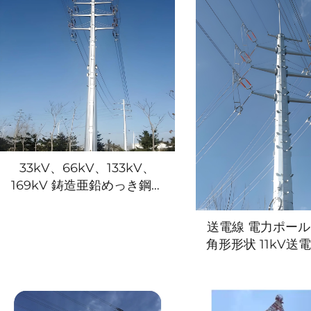
33kV、66kV、133kV、
169kV 鋳造亜鉛めっき鋼管
製送電塔（単柱式送電ポー
ル／単管送電柱）
送電線 電力ポール 
角形形状 11kV送