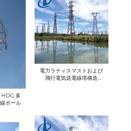
電力ラティスマストおよび
飛行電気送電線塔構造
10KV-500kv 二重回路鋼送
電ピローネ
HDG 多
電線ポール