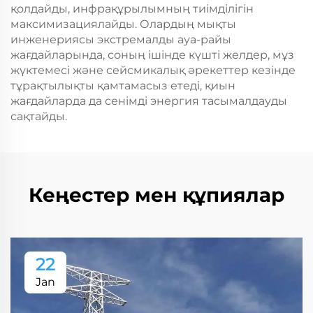
қолдайды, инфрақұрылымның тиімділігін
максимизациялайды. Олардың мықты
инженериясы экстремалды ауа-райы
жағдайларында, соның ішінде күшті желдер, мұз
жүктемесі және сейсмикалық әрекеттер кезінде
тұрақтылықты қамтамасыз етеді, қиын
жағдайларда да сенімді энергия тасымалдауды
сақтайды.
Кеңестер мен құпиялар
22
Jan