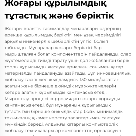
Жоғары құрылымдық
тұтастық және беріктік
Жоғары вольтты тасымалдау мұнаралары өздерінің
ерекше құрылымдық беріктігі мен ұзақ мерзімділігі
арқылы инженерлік шеберліктің үлгісі болып
табылады. Мұнаралар жоғары беріктігі бар
мырышталған болат компоненттерін пайдаланады, олар
жүктемелерді тиімді тарату үшін дәл жобаланған берік
торлы құрылымды жасауға арналған, сонымен қатар
материалды пайдалануды азайтады. Бұл инновациялық
жобалау тәсілі жел жылдамдығы 150 миль/сағаттан
асатын және бірнеше дюймдік мұз жүктемелерін
көтере алатын құрылымды қамтамасыз етеді.
Мырыштау процесі коррозиядан жоғары қорғауды
қамтамасыз етеді, бұл мұнараның құрылымдық
тұтастығын бірнеше онжылдықтар бойы минималды
техникалық қызмет көрсету талаптарымен сақтауға
мүмкіндік береді. Алдыңғы қатарлы компьютерлік
жобалау техникалары әр компоненттің орналасуын