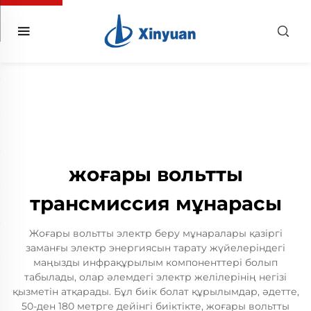
жоғары вольтты
трансмиссия мұнарасы
Жоғары вольтты электр беру мұнаралары қазіргі
заманғы электр энергиясын тарату жүйелеріндегі
маңызды инфрақұрылым компоненттері болып
табылады, олар әлемдегі электр желілерінің негізі
қызметін атқарады. Бұл биік болат құрылымдар, әдетте,
50-ден 180 метрге дейінгі биіктікте, жоғары вольтты