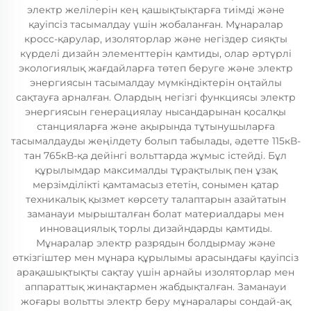
электр желілерін кең қашықтықтарға тиімді және
қауіпсіз тасымалдау үшін жобаланған. Мұнаралар
кросс-қарулар, изоляторлар және негіздер сияқты
күрделі дизайн элементтерін қамтиды, олар әртүрлі
экологиялық жағдайларға төтеп беруге және электр
энергиясын тасымалдау мүмкіндіктерін оңтайлы
сақтауға арналған. Олардың негізгі функциясы электр
энергиясын генерациялау нысандарынан қосалқы
станцияларға және ақырында тұтынушыларға
тасымалдауды жеңілдету болып табылады, әдетте 115кВ-
тан 765кВ-қа дейінгі вольттарда жұмыс істейді. Бұл
құрылымдар максималды тұрақтылық пен ұзақ
мерзімділікті қамтамасыз ететін, сонымен қатар
техникалық қызмет көрсету талаптарын азайтатын
заманауи мырышталған болат материалдары мен
инновациялық торлы дизайндарды қамтиды.
Мұнаралар электр разрядын болдырмау және
өткізгіштер мен мұнара құрылымы арасындағы қауіпсіз
арақашықтықты сақтау үшін арнайы изоляторлар мен
аппараттық жинақтармен жабдықталған. Заманауи
жоғары вольтты электр беру мұнаралары сондай-ақ