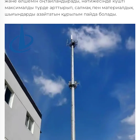
және өлшемін оңтайландырады, нәтижесінде күшті
максималды түрде арттырып, салмақ пен материалдық
шығындарды азайтатын құрылым пайда болады.