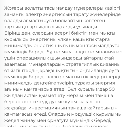
Жоғары вольтты тасымалдау мұнаралары қазіргі
заманғы электр энергиясын тарату жүйелерінде
оларды алмастыруға болмайтын көптеген
тартымды артықшылықтарды ұсынады.
Біріншіден, олардың әсерлі биіктігі мен мықты
құрылысы энергияны үлкен қашықтықтарға
минималды энергия шығынымен тасымалдауға
мүмкіндік береді, бұл коммуналдық компаниялар
үшін операциялық шығындарды айтарлықтай
азайтады. Мұнаралардың стратегиялық дизайны
өткізгіштердің арақашықтығын оңтайландыруға
мүмкіндік береді, электромагниттік кедергілерді
минималды деңгейге түсіріп, тұрақты энергия
ағынын қамтамасыз етеді. Бұл құрылымдар 50
жылдан астам қызмет ету мерзімімен тамаша
беріктік көрсетеді, дұрыс күтім жасалған
жағдайда, инвестицияның тамаша қайтарымын
қамтамасыз етеді. Олардың модульдік құрылымы
жедел жинау мен орнатуға мүмкіндік береді,
жобаның уақытын және байланысты еңбек