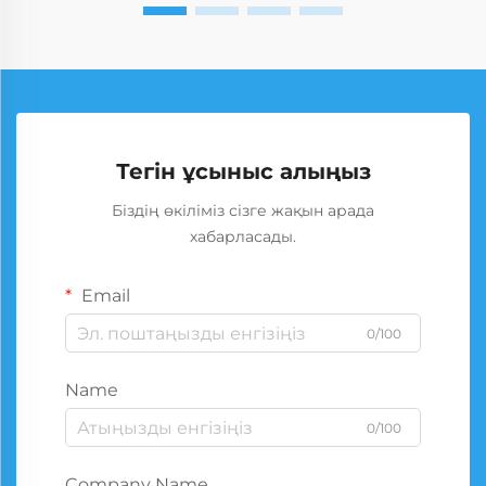
Тегін ұсыныс алыңыз
Біздің өкіліміз сізге жақын арада
хабарласады.
Email
0/100
Name
0/100
Company Name