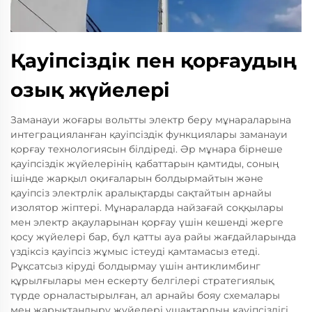
Қауіпсіздік пен қорғаудың
озық жүйелері
Заманауи жоғары вольтты электр беру мұнараларына
интеграцияланған қауіпсіздік функциялары заманауи
қорғау технологиясын білдіреді. Әр мұнара бірнеше
қауіпсіздік жүйелерінің қабаттарын қамтиды, соның
ішінде жарқыл оқиғаларын болдырмайтын және
қауіпсіз электрлік аралықтарды сақтайтын арнайы
изолятор жіптері. Мұнараларда найзағай соққылары
мен электр ақауларынан қорғау үшін кешенді жерге
қосу жүйелері бар, бұл қатты ауа райы жағдайларында
үздіксіз қауіпсіз жұмыс істеуді қамтамасыз етеді.
Рұқсатсыз кіруді болдырмау үшін антиклимбинг
құрылғылары мен ескерту белгілері стратегиялық
түрде орналастырылған, ал арнайы бояу схемалары
мен жарықтандыру жүйелері ұшақтардың қауіпсіздігі