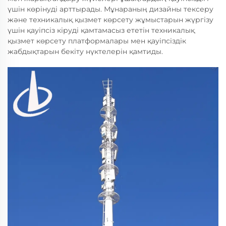
үшін көрінуді арттырады. Мұнараның дизайны тексеру
және техникалық қызмет көрсету жұмыстарын жүргізу
үшін қауіпсіз кіруді қамтамасыз ететін техникалық
қызмет көрсету платформалары мен қауіпсіздік
жабдықтарын бекіту нүктелерін қамтиды.