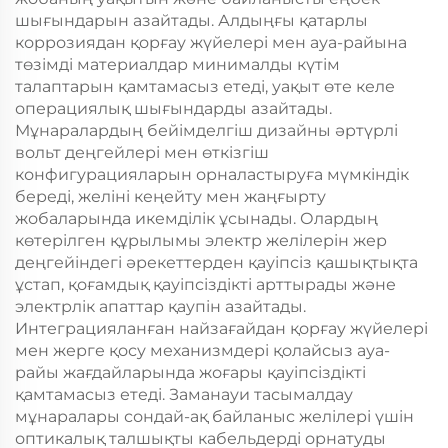
шығындарын азайтады. Алдыңғы қатарлы
коррозиядан қорғау жүйелері мен ауа-райына
төзімді материалдар минималды күтім
талаптарын қамтамасыз етеді, уақыт өте келе
операциялық шығындарды азайтады.
Мұнаралардың бейімделгіш дизайны әртүрлі
вольт деңгейлері мен өткізгіш
конфигурацияларын орналастыруға мүмкіндік
береді, желіні кеңейту мен жаңғырту
жобаларында икемділік ұсынады. Олардың
көтерілген құрылымы электр желілерін жер
деңгейіндегі әрекеттерден қауіпсіз қашықтықта
ұстап, қоғамдық қауіпсіздікті арттырады және
электрлік апаттар қаупін азайтады.
Интеграцияланған найзағайдан қорғау жүйелері
мен жерге қосу механизмдері қолайсыз ауа-
райы жағдайларында жоғары қауіпсіздікті
қамтамасыз етеді. Заманауи тасымалдау
мұнаралары сондай-ақ байланыс желілері үшін
оптикалық талшықты кабельдерді орнатуды