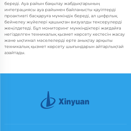
береді. Ауа райын бақылау жабдықтарының
интеграциясы ауа райымен байланысты қауіптерді
проактивті басқаруға мүмкіндік береді, ал цифрлық
бейнелеу жүйелері қашықтан визуалды тексерулерді
жеңілдетеді. Бұл мониторинг мүмкіндіктері жағдайға
негізделген техникалық қызмет көрсету кестесін жасау
және ықтимал мәселелерді ерте анықтау арқылы
техникалық қызмет көрсету шығындарын айтарлықтай
азайтады.