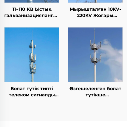
11~110 КВ Ыстық
Мырышталған 10KV-
гальванизацияланған
220KV Жоғары
темір баған электр
вольтты электр беру
энергиясын тарату
болат монопольді
мұнарасы энергияны
қуат мұнарасы
тарату мұнарасы
Болат түтік типті
Өзгешеленген болат
телеком сигналды
түтікше
мачта моно полюс
монополюстық
байланыс мұнарасы
телекоммуникациялық
мұнара