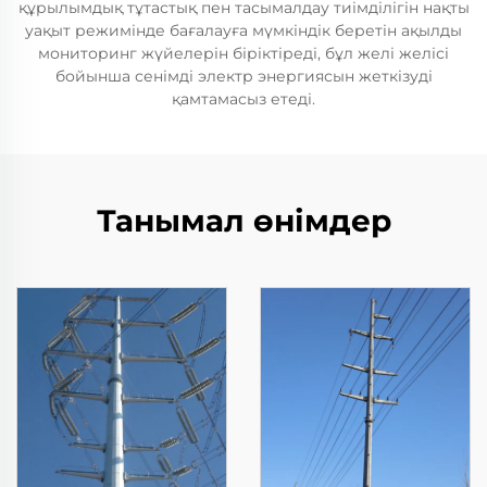
құрылымдық тұтастық пен тасымалдау тиімділігін нақты
уақыт режимінде бағалауға мүмкіндік беретін ақылды
мониторинг жүйелерін біріктіреді, бұл желі желісі
бойынша сенімді электр энергиясын жеткізуді
қамтамасыз етеді.
Танымал өнімдер