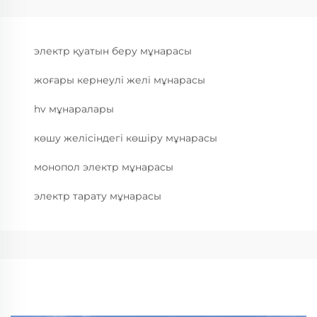
электр қуатын беру мұнарасы
жоғары кернеулі желі мұнарасы
hv мұнаралары
көшу желісіндегі көшіру мұнарасы
монопол электр мұнарасы
электр тарату мұнарасы