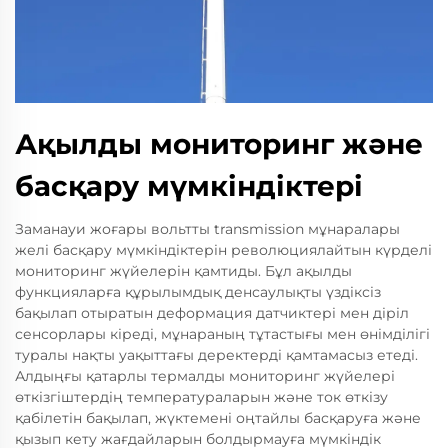
Ақылды мониторинг және
басқару мүмкіндіктері
Заманауи жоғары вольтты transmission мұнаралары
желі басқару мүмкіндіктерін революциялайтын күрделі
мониторинг жүйелерін қамтиды. Бұл ақылды
функцияларға құрылымдық денсаулықты үздіксіз
бақылап отыратын деформация датчиктері мен діріл
сенсорлары кіреді, мұнараның тұтастығы мен өнімділігі
туралы нақты уақыттағы деректерді қамтамасыз етеді.
Алдыңғы қатарлы термалды мониторинг жүйелері
өткізгіштердің температураларын және ток өткізу
қабілетін бақылап, жүктемені оңтайлы басқаруға және
қызып кету жағдайларын болдырмауға мүмкіндік