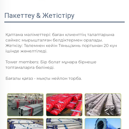
Пакеттеу & Жетістіру
Қаптама мәліметтері: баған клиенттің талаптарына 
сәйкес мырышталған белдіктермен оралады. 
Жеткізу: Төлемнен кейін Тяньцзинь портынан 20 күн 
ішінде жөнелтіледі. 
Tower members: Бір болат мұнара бірнеше 
топтамаларға бөлінеді. 
Бағалы қағаз - мықты нейлон торба. 