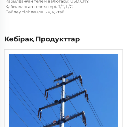
Қабылданған төлем валютасы: USD,CNY; 
Қабылданған төлем түрі: T/T, L/C; 
Сөйлеу тілі: ағылшын, қытай 
Көбірақ Продукттар