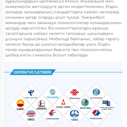
құрылымдарын қамтамасыз етеміз. Инновация мен 
инженерлік жетілдіруге деген міндеттемемен, біздің 
өнімдер халықаралық стандарттарға сәйкес келмейді, 
сонымен қатар оларды асып түседі. Тәжірибелі 
мамандар мен заманауи технологиялар командасымен 
қолдау көрсетілген, біз клиенттеріміздің ерекше 
талаптарына сәйкес келетін тапсырыс шешімдерін 
ұсынуға тырысамыз. Мобильді байланыс, хабар тарату 
немесе басқа да сымсыз қолданбалар үшін, біздің 
темір мұнараларымыз беріктік пен технологиялық 
шеберліктің символы болып табылады. 