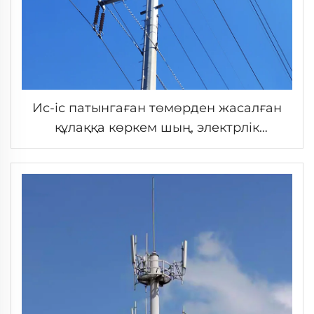
Ис-іс патынгаған төмөрден жасалған
құлаққа көркем шың, электрлік
қосымша, энергия өткізуші жолы,
қорғаулық құлаққа көркем шың