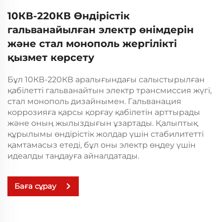
10КВ-220КВ Өндірістік
гальванайылған электр өнімдерін
және стал монополь жергілікті
қызмет көрсету
Бұл 10КВ-220КВ аралығындағы салыстырылған
қабілетті гальванайтын электр трансмиссия жүгі,
стал монополь дизайнымен. Гальванация
коррозияға қарсы қорғау қабілетін арттырады
және оның жылыздығын ұзартады. Қалыптық
құрылымы өндірістік жолдар үшін стабилитетті
қамтамасыз етеді, бұл оны электр өңдеу үшін
идеалды таңдауға айналдатады.
Баға сұрау