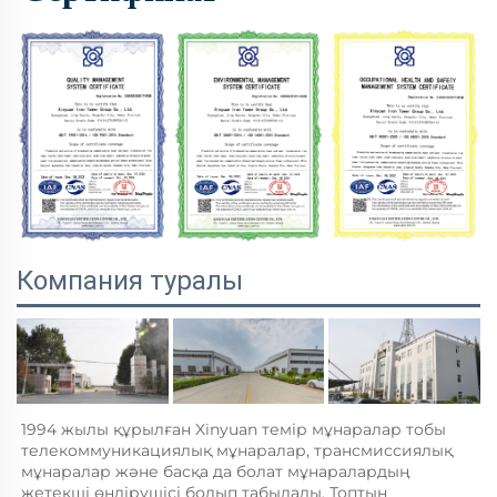
Компания туралы
1994 жылы құрылған Xinyuan темір мұнаралар тобы 
телекоммуникациялық мұнаралар, трансмиссиялық 
мұнаралар және басқа да болат мұнаралардың 
жетекші өндірушісі болып табылады. Топтың 