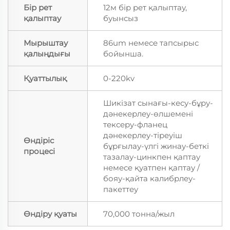
Бір рет
12м бір рет қалыптау,
қалыптау
буынсыз
Мырыштау
86um немесе тапсырыс
қалыңдығы
бойынша.
Қуаттылық
0-220kv
Шикізат сынағы-кесу-бұру-
дәнекерлеу-өлшемені
тексеру-фланец
дәнекерлеу-тіреуіш
Өндіріс
бұрғылау-үлгі жинау-беткі
процесі
тазалау-цинкпен қаптау
немесе қуатпен қаптау /
бояу-қайта калибрлеу-
пакеттеу
Өндіру қуаты
70,000 тонна/жыл