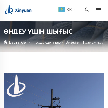
KK
ӨҢДЕУ ҮШІН ШЫҒЫС
Басты бет
>
Продукциялар
>
Энергия Трансмиссиясы Жүргіткіші