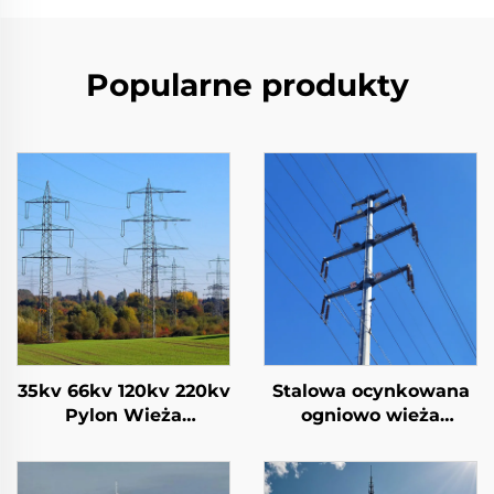
Popularne produkty
35kv 66kv 120kv 220kv
Stalowa ocynkowana
Pylon Wieża
ogniowo wieża
przesyłowa Wieża
przesyłowa słupa
energetyczna Wieża
elektrycznego
kratowa