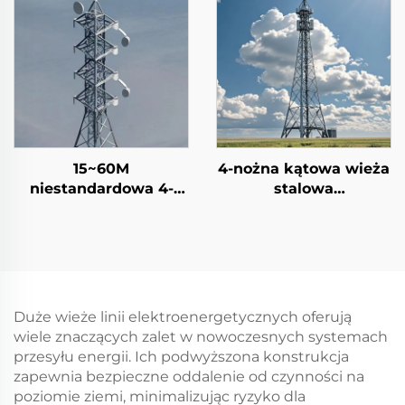
15~60M
4-nożna kątowa wieża
niestandardowa 4-
stalowa
nożna wieża
GSM/Radio/4G/5G
telekomunikacyjna
antena sygnałowa
samonośna kratowa
wieża
wieża
telekomunikacyjna
samonośna wieża
komunikacyjna
Duże wieże linii elektroenergetycznych oferują
wiele znaczących zalet w nowoczesnych systemach
przesyłu energii. Ich podwyższona konstrukcja
zapewnia bezpieczne oddalenie od czynności na
poziomie ziemi, minimalizując ryzyko dla