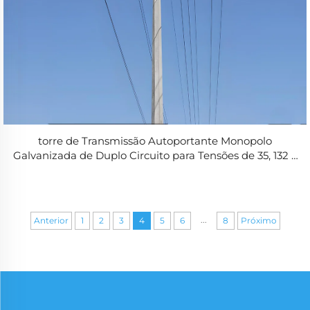
torre de Transmissão Autoportante Monopolo
Galvanizada de Duplo Circuito para Tensões de 35, 132 e
220 kV, Torre Tubular para Linhas de Transmissão
...
Anterior
1
2
3
4
5
6
8
Próximo