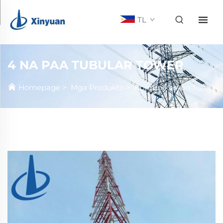
TL
4 NA PAA TUBULAR TOWER
Homepage
>
Mga Produkto
>
Komunikasyon Torre
>