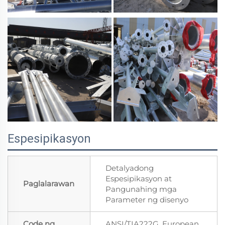
Espesipikasyon
Detalyadong
Espesipikasyon at
Paglalarawan
Pangunahing mga
Parameter ng disenyo
Code ng
ANSI/TIA222G, European