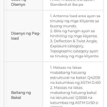
Disenyo
Standard at iba pa
1. Antenna load area ayon sa
tinukoy ng mga Kliyente sa
buong mundo.
2. Bilis ng hangin ayon sa
Disenyo ng Pag-
hinihiling ng mga kliyente.
load
3. Deflection & Twist Angle,
Exposure category,
Topographic category ayon
sa tinukoy ng mga kliyente.
1. Mataas na lakas
mababang haluang
estruktural na bakal: Q420B
na katumbas ng ASTM Gr60
2. Mataas na lakas
Baitang ng
mababang haluang bakal
Bakal
na istruktural: Q355B na
katumbas ng ASTM Gr50 o