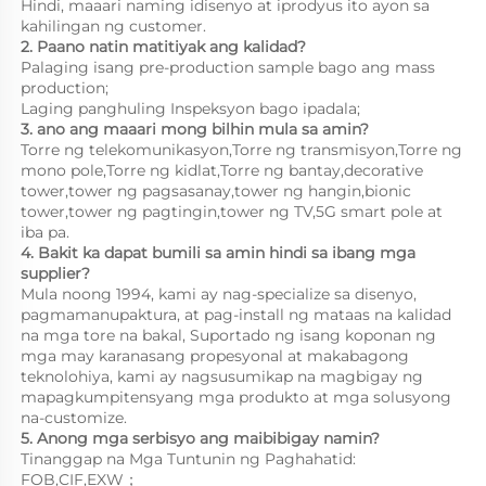
Hindi, maaari naming idisenyo at iprodyus ito ayon sa 
kahilingan ng customer. 
2. Paano natin matitiyak ang kalidad? 
Palaging isang pre-production sample bago ang mass 
production; 
Laging panghuling Inspeksyon bago ipadala; 
3. ano ang maaari mong bilhin mula sa amin?   
Torre ng telekomunikasyon,Torre ng transmisyon,Torre ng 
mono pole,Torre ng kidlat,Torre ng bantay,decorative 
tower,tower ng pagsasanay,tower ng hangin,bionic 
tower,tower ng pagtingin,tower ng TV,5G smart pole at 
iba pa. 
4. Bakit ka dapat bumili sa amin hindi sa ibang mga 
supplier? 
Mula noong 1994, kami ay nag-specialize sa disenyo, 
pagmamanupaktura, at pag-install ng mataas na kalidad 
na mga tore na bakal, Suportado ng isang koponan ng 
mga may karanasang propesyonal at makabagong 
teknolohiya, kami ay nagsusumikap na magbigay ng 
mapagkumpitensyang mga produkto at mga solusyong 
na-customize. 
5. Anong mga serbisyo ang maibibigay namin? 
Tinanggap na Mga Tuntunin ng Paghahatid: 
FOB,CIF,EXW；   