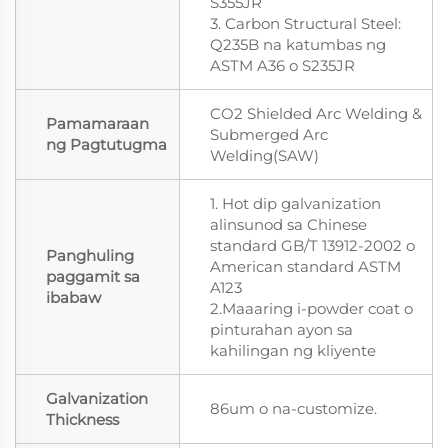
S355JR
3. Carbon Structural Steel:
Q235B na katumbas ng
ASTM A36 o S235JR
CO2 Shielded Arc Welding &
Pamamaraan
Submerged Arc
ng Pagtutugma
Welding(SAW)
1. Hot dip galvanization
alinsunod sa Chinese
standard GB/T 13912-2002 o
Panghuling
American standard ASTM
paggamit sa
A123
ibabaw
2.Maaaring i-powder coat o
pinturahan ayon sa
kahilingan ng kliyente
Galvanization
86um o na-customize.
Thickness