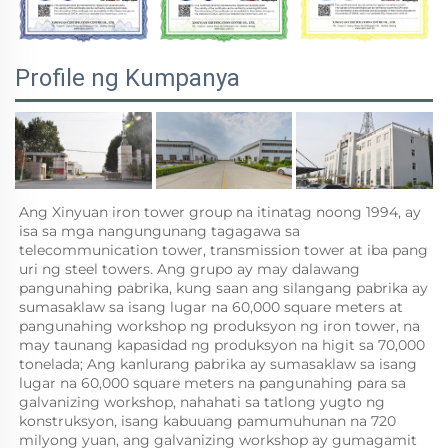
Profile ng Kumpanya
Ang Xinyuan iron tower group na itinatag noong 1994, ay 
isa sa mga nangungunang tagagawa sa 
telecommunication tower, transmission tower at iba pang 
uri ng steel towers. Ang grupo ay may dalawang 
pangunahing pabrika, kung saan ang silangang pabrika ay 
sumasaklaw sa isang lugar na 60,000 square meters at 
pangunahing workshop ng produksyon ng iron tower, na 
may taunang kapasidad ng produksyon na higit sa 70,000 
tonelada; Ang kanlurang pabrika ay sumasaklaw sa isang 
lugar na 60,000 square meters na pangunahing para sa 
galvanizing workshop, nahahati sa tatlong yugto ng 
konstruksyon, isang kabuuang pamumuhunan na 720 
milyong yuan, ang galvanizing workshop ay gumagamit 