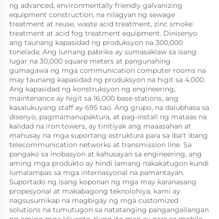
ng advanced, environmentally friendly galvanizing 
equipment construction, na nilagyan ng sewage 
treatment at reuse, waste acid treatment, zinc smoke 
treatment at acid fog treatment equipment. Dinisenyo 
ang taunang kapasidad ng produksyon na 300,000 
tonelada; Ang lumang pabrika ay sumasaklaw sa isang 
lugar na 30,000 square meters at pangunahing 
gumagawa ng mga communication computer rooms na 
may taunang kapasidad ng produksyon na higit sa 4,000. 
Ang kapasidad ng konstruksyon ng engineering, 
maintenance ay higit sa 16,000 base stations, ang 
kasalukuyang staff ay 695 tao. Ang grupo, na dalubhasa sa 
disenyo, pagmamanupaktura, at pag-install ng mataas na 
kalidad na iron towers, ay tinitiyak ang maaasahan at 
mahusay na mga suportang estruktura para sa iba't ibang 
telecommunication networks at transmission line. Sa 
pangako sa inobasyon at kahusayan sa engineering, ang 
aming mga produkto ay hindi lamang nakakatugon kundi 
lumalampas sa mga internasyonal na pamantayan. 
Suportado ng isang koponan ng mga may karanasang 
propesyonal at makabagong teknolohiya, kami ay 
nagsusumikap na magbigay ng mga customized 
solutions na tumutugon sa natatanging pangangailangan 
ng aming mga kliyente. Kung ito man ay para sa mobile 