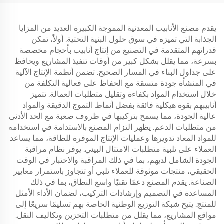
يقدم مصنع الأنابيب المعدنية المموجة الكبيرة العديد من المزايا
الجذابة التي تميزه في سوق حلول البنية التحتية. أولاً، تمكن
قدراتهم المتقدمة في التصنيع من إنتاج أنابيب بأحجام مخصصة
بسرعة، مما يقلل بشكل كبير من أوقات تنفيذ المشاريع ويحافظ
على جداول البناء في المسار الصحيح. تضمن أنظمة الإنتاج الآلية
في المنشأة جودة متسقة مع الحفاظ على فعالية التكلفة من
خلال استخدام المواد بكفاءة وتقليل متطلبات العمالة. تتميز
أنابيبهم بقوة هيكلية فائقة بفضل أنماط التموج الدقيقة والمواد
عالية الجودة، مما يسمح بتركيبها في ظروف صعبة مع الحد الأدنى
من متطلبات الدعم. يظهر التزام المصنع بالاستدامة في استخدامه
للمواد المعاد تدويرها وعمليات الإنتاج الموفرة للطاقة، مما يساعد
العملاء على تلبية متطلبات الامتثال البيئي. يوفر نظام مراقبة
الجودة الشامل لديهم، بما في ذلك المراقبة والاختبار في الوقت
الحقيقي، منتجات موثوقة للعملاء تلبي أو تتجاوز باستمرار معايير
الصناعة. يقدم المصنع دعمًا تقنيًا واسع النطاق، بما في ذلك
المساعدة في التصميم وإرشادات التركيب، لضمان الأداء الأمثل
للمنتج. يتيح شبكة التوزيع الوطنية الخاصة بهم تسليمًا سريعًا إلى
مواقع المشاريع، مما يقلل من متطلبات التخزين وتكاليف النقل.