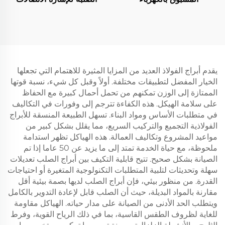
الصاعقة ذات القطب الواحد
يقدم أبراج الفولاذ العديد من المزايا المثيرة للاهتمام التي تجعلها
الخيار المفضل لتطبيقات مختلفة. أولاً وقبل كل شيء، نسبة قوتها
الممتازة إلى الوزن تمكنهم من تحمل أحمال كبيرة مع الحفاظ
على سلامة الهيكل. هذه الكفاءة تترجم إلى وفورات في التكاليف
في متطلبات الأساس ومواد البناء. تسهل الطبيعة المنسقة للأبراج
الفولاذية التجميع والتركيب السريع، مما يقلل بشكل كبير من
مواعيد المشروع وتكاليف العمالة. هذه الهياكل تظهر استدامة
ملحوظة، مع حياة الخدمة تمتد إلى ما يزيد عن 50 عاما إذا تم
الصيانة بشكل صحيح. تتيح قابلية التكيف بين أبراج الصلب تعديلات
سهلة وتحديثات لتلبية المتطلبات التكنولوجية المتغيرة أو احتياجات
القدرة. من منظور بيئي، فإن أبراج الصلب لديها بصمة بيئية أقل
مقارنة بالمواد البديلة، حيث أن الصلب قابل لإعادة التدوير بالكامل
ويتطلب الحد الأدنى من الصيانة على مدار حياته. الهياكل مقاومة
للغاية لظروف الطقس القاسية، بما في ذلك الرياح القوية، وفرط