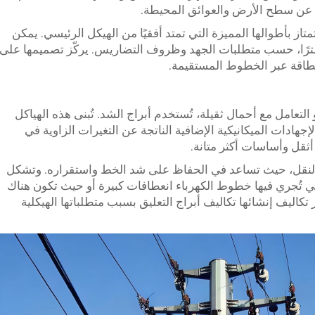
 عن سطح الأرض والعوائق المحيطة.
تمتاز بأطوالها المميزة التي تمتد أفقيًا من الهيكل الرئيسي. يمكن
تتراوح ارتفاعات هذه الأبراج بين 15 و55 مترًا، حسب متطلبات الجهد وظروف التضاريس. يركّز تصميمها على
 الطاقة عبر الخطوط المستقيمة.
التعامل مع أحمال ثقيلة، تُستخدم أبراج الشد. تُبنى هذه الهياكل
جهادات الميكانيكية الإضافية الناتجة عن التغيرات الزاوية في
ثقل وأساسات أكثر متانة.
 النقل، حيث تساعد في الحفاظ على شد الخط واستقراره. وتشكل
تي تُجري فيها خطوط الكهرباء انعطافات كبيرة أو حيث تكون هناك
تكاليف إنشائها تكاليف أبراج التعليق بسبب متطلباتها الهيكلية