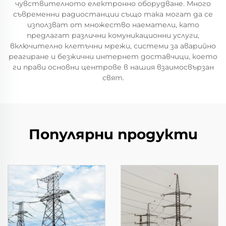
чувствителното електронно оборудване. Много
съвременни радиостанции също така могат да се
използват от множество наематели, като
предлагат различни комуникационни услуги,
включително клетъчни мрежи, системи за аварийно
реагиране и безжични интернет доставчици, което
ги прави основни центрове в нашия взаимосвързан
свят.
Популярни продукти