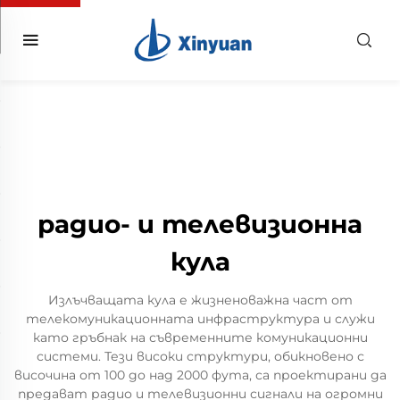
радио- и телевизионна
кула
Излъчващата кула е жизненоважна част от
телекомуникационната инфраструктура и служи
като гръбнак на съвременните комуникационни
системи. Тези високи структури, обикновено с
височина от 100 до над 2000 фута, са проектирани да
предават радио и телевизионни сигнали на огромни