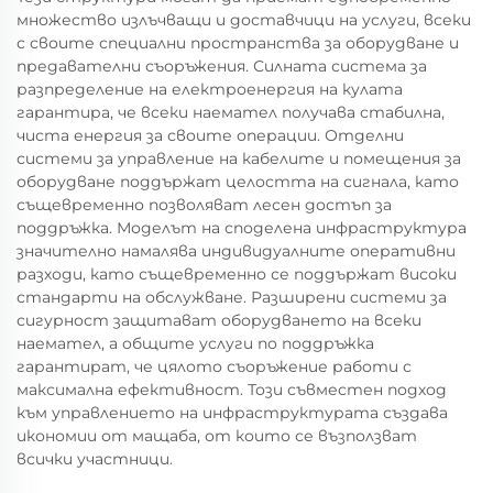
множество излъчващи и доставчици на услуги, всеки
с своите специални пространства за оборудване и
предавателни съоръжения. Силната система за
разпределение на електроенергия на кулата
гарантира, че всеки наемател получава стабилна,
чиста енергия за своите операции. Отделни
системи за управление на кабелите и помещения за
оборудване поддържат целостта на сигнала, като
същевременно позволяват лесен достъп за
поддръжка. Моделът на споделена инфраструктура
значително намалява индивидуалните оперативни
разходи, като същевременно се поддържат високи
стандарти на обслужване. Разширени системи за
сигурност защитават оборудването на всеки
наемател, а общите услуги по поддръжка
гарантират, че цялото съоръжение работи с
максимална ефективност. Този съвместен подход
към управлението на инфраструктурата създава
икономии от мащаба, от които се възползват
всички участници.