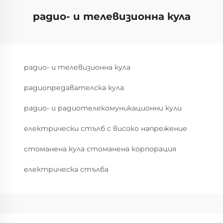
радио- и телевизионна кула
радио- и телевизионна кула
радиопредавателска кула
радио- и радиотелекомуникационни кули
електрически стълб с високо напрежение
стоманена кула стоманена корпорация
електрическа стълба