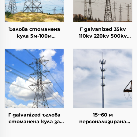
Ъглова стоманена
Г galvanized 35kv
кула 5м-100м
110kv 220kv 500kv
височина,
1000kv
персонализирана
Високоволтова
стоманена
стоманена кула за
решетъчна кула за
предаване на
електрическа линия
електрическа
за предаване
енергия на фабрична
цена
Г galvanized ъглова
15~60 м
стоманена кула за
персонализирана
електрическа
високо качество
трансмисия Ъглова
стабилна моно