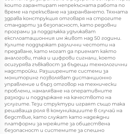
които гарантират непрекъсната работа по
време на прекъсване на захранването. Тяхната
здрава конструкция отговаря на строгите
стандарти за безопасност, като редовни
програми за поддръжка удължават
експлоатационния им живот над 50 години.
Кулите поддържат различни честоти на
предаване, като могат да приемат както
аналогови, така и цифрови сигнали, което
осигурява гъвкавост за бъдещи технологични
надстройки. Разширените системи за
мониторинг позволяват дистанционно
управление и бърз отговор на технически
проблеми, намаляване на оперативните
разходи и поддържане на качеството на
услугите. Тези структури играят също така
решаваща роля в комуникациите в случай на
бедствие, като служат като надеждни
платформи за мрежите за обществена
безопасност и системите за спешно