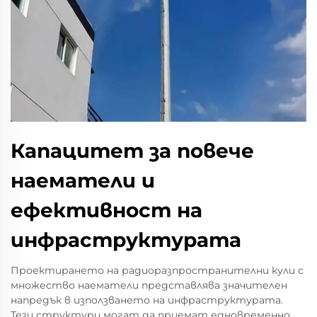
Капацитет за повече
наематели и
ефективност на
инфраструктурата
Проектирането на радиоразпространителни кули с
множество наематели представлява значителен
напредък в използването на инфраструктурата.
Тези структури могат да приемат едновременно