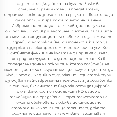
разстояния. Дизайнът на кулата включва
специализирани антени и предаватели,
стратегически разположени на различни височини, за
да се оптимизира покритието на сигнала.
Съвременните радио- и телевизионни кули са
оборудвани с усъвършенствани системи за защита
от мълнии, предупредителни светлини за самолети
и здрави конструктивни компоненти, които да
издържат на екстремни метеорологични условия.
Основната функция на кулата е да приема сигнали
от радиостудиите и да ги разпространява в
определена зона на покритие, което позволява на
милиони зрители и слушатели да получат достъп до
любимото си медийно съдържание. Тези структури
използват най-съвременна технология за обработка
на сигнали, включително възможности за цифрово
излъчване, които поддържат HD радио и
телевизионно предаване. Строителството на
кулата обикновено включва цилиндрирани
стоманени компоненти за трайност, докато
сложните системи за заземяване защитават