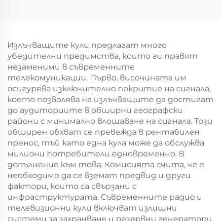
опорна кула
полюсна
комуникационна кула
Телеком кула
Излъчващите кули предлагат много
убедителни предимства, които ги правят
незаменими в съвременните
телекомуникации. Първо, височината им
осигурява изключително покритие на сигнала,
което позволява на излъчващите да достигат
до аудиториите в обширни географски
райони с минимално влошаване на сигнала. Този
обширен обхват се превежда в рентабилен
пренос, тъй като една кула може да обслужва
милиони потребители едновременно. В
допълнение към това, Комисията счита, че е
необходимо да се вземат предвид и други
фактори, които са свързани с
инфраструктурата. Съвременните радио и
телевизионни кули включват излишни
системи за захранване и резервни генератори,