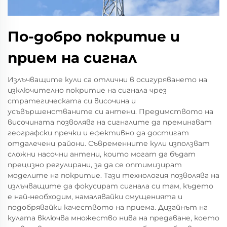
По-добро покритие и
прием на сигнал
Излъчващите кули са отлични в осигуряването на
изключително покритие на сигнала чрез
стратегическата си височина и
усъвършенстваните си антени. Предимството на
височината позволява на сигналите да преминават
географски пречки и ефективно да достигат
отдалечени райони. Съвременните кули използват
сложни насочни антени, които могат да бъдат
прецизно регулирани, за да се оптимизират
моделите на покритие. Тази технология позволява на
излъчващите да фокусират сигнала си там, където
е най-необходим, намалявайки смущенията и
подобрявайки качеството на приема. Дизайнът на
кулата включва множество нива на предаване, което