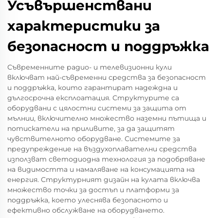
Усъвършенствани
характеристики за
безопасност и поддръжка
Съвременните радио- и телевизионни кули
включват най-съвременни средства за безопасност
и поддръжка, които гарантират надеждна и
дългосрочна експлоатация. Структурите са
оборудвани с цялостни системи за защита от
мълнии, включително множество наземни пътища и
потискатели на приливите, за да защитят
чувствителното оборудване. Системите за
предупреждение на въздухоплавателни средства
използват светодиодна технология за подобряване
на видимостта и намаляване на консумацията на
енергия. Структурният дизайн на кулата включва
множество точки за достъп и платформи за
поддръжка, което улеснява безопасното и
ефективно обслужване на оборудването.