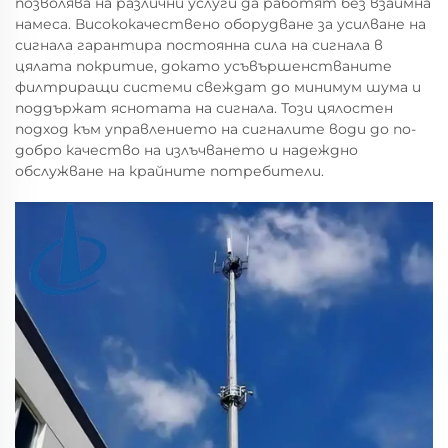
позволява на различни услуги да работят без взаимна
намеса. Висококачествено оборудване за усилване на
сигнала гарантира постоянна сила на сигнала в
цялата покритие, докато усъвършенстваните
филтриращи системи свеждат до минимум шума и
поддържат яснотата на сигнала. Този цялостен
подход към управлението на сигналите води до по-
добро качество на излъчването и надеждно
обслужване на крайните потребители.