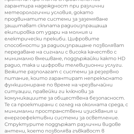
гарантира надеждност при различни
метеорологични условия, докато
продвинатите системи за заземяване
защитават скъпата радиоизпращаща
екипировка от удари на молния и
електрически прекиби. Цифровите
способности за радиоизпращане позволяват
передаване на сигнали с висока качество с
минимално вмешване, поддържайки както HD
радио, така и цифрови телевизионни услуги.
Вежите разполагат с системи за резервно
питание, които гарантират непрекъснато
функциониране по време на чрезвычайни
ситуации, правейки ги ключови за
комуникациите за обществена безопасност.
Те са проектирани с оглед на околната среда, с
минимални пространствени изисквания и
енергоефективни системи за осветление.
Структурите поддържат различни видове
антени, което позволява гъвкавост в