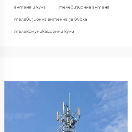
антена и кула
телевизионна антена
телевизионна антенна за върха
телекомуникационни кули