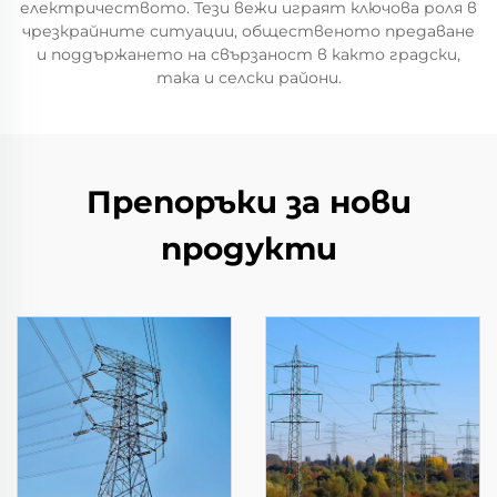
електричеството. Тези вежи играят ключова роля в
чрезкрайните ситуации, общественото предаване
и поддържането на свързаност в както градски,
така и селски райони.
Препоръки за нови
продукти