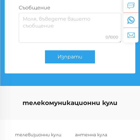
Съобщение
0/1000
Изпрати
телекомуникационни кули
телевизионни кули
антенна кула