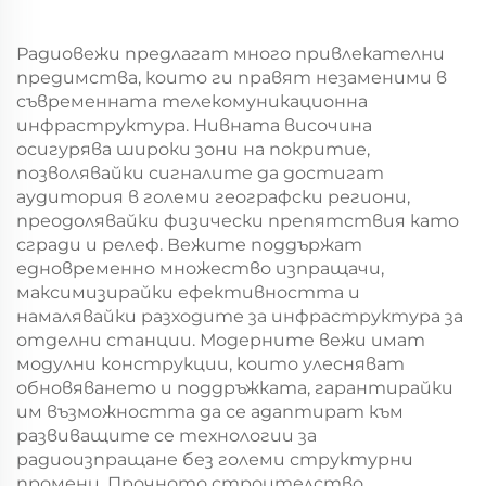
разпределение на
монополюсна кула
електроенергия
Радиовежи предлагат много привлекателни
предимства, които ги правят незаменими в
съвременната телекомуникационна
инфраструктура. Нивната височина
осигурява широки зони на покритие,
позволявайки сигналите да достигат
аудитория в големи географски региони,
преодолявайки физически препятствия като
сгради и релеф. Вежите поддържат
едновременно множество изпращачи,
максимизирайки ефективността и
намалявайки разходите за инфраструктура за
отделни станции. Модерните вежи имат
модулни конструкции, които улесняват
обновяването и поддръжката, гарантирайки
им възможността да се адаптират към
развиващите се технологии за
радиоизпращане без големи структурни
промени. Прочното строителство