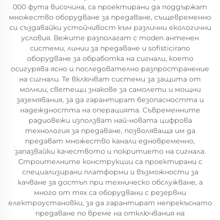
000 фута височина, са проектирани да поддържат
множество оборудване за предаване, същевременно
си създавайки устойчивост към различни екологични
условия. Вежите разполагат с moden антенен
системи, линии за предаване и sofisticirano
оборудване за обработка на сигнали, което
осигурява ясно и последователно разпространение
на сигнали. Те включват системи за защита от
молнии, светещи знакове за самолети и мощни
заземявания, за да гарантират безопасността и
надеждността на операцията. Съвременните
радиовежи използват най-новата цифрова
технология за предаване, позволяваща им да
предават множество канали едновременно,
запазвайки качеството и покритието на сигнала.
Строителните конструкции са проектирани с
специализирани платформи и възможности за
качване за достъп при техническо обслужване, а
много от тях са оборудвани с резервни
електроустановки, за да гарантират непрекъснато
предаване по време на отключвания на