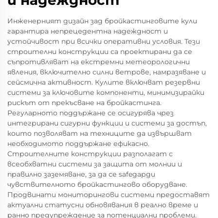
и надеждност
Инженерният дизайн зад бройкастинговите кули
гарантира непрецедентна надеждност и
устойчивост при всички оперативни условия. Тези
строителни конструкции са проектирани да се
съпротивляват на екстремни метеорологични
явления, включително силни ветрове, намразяване и
сейсмична активност. Кулите включват резервни
системи за ключовите компоненти, минимизирайки
рискът от прекъсване на бройкастинга.
Регуларното поддържане се осигурява чрез
интегрирани сигурни функции и системи за достъп,
които позволяват на техниците да извършват
необходимото поддържане ефикасно.
Строителните конструкции разполагат с
всеобхватни системи за защита от молнии и
правилно заземяване, за да се safegарди
чувствителното бройкастингово оборудване.
Продвинати мониторингови системи предоставят
актуални статусни обновявания в реално време и
ранно предупреждение за потенциални проблеми.