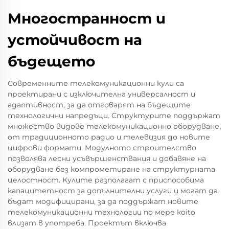
Многостранност и
устойчивост на
бъдещето
Современните телекомуникационни кули са
проектирани с изключителна универсалност и
адаптивност, за да отговарят на бъдещите
технологични напредъци. Структурите поддържат
множество видове телекомуникационно оборудване,
от традиционното радио и телевизия до новите
цифрови формати. Модулното строителство
позволява лесни усъвършенствания и добавяне на
оборудване без компрометиране на структурната
целостност. Кулите разполагат с приспособима
капацитетност за допълнителни услуги и могат да
бъдат модифицирани, за да поддържат новите
телекомуникационни технологии по мере коito
влизат в употреба. Проектът включва