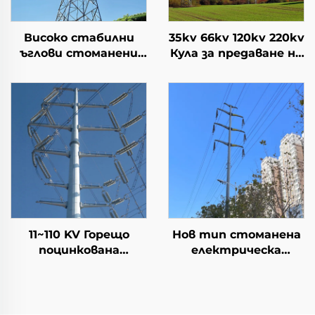
Високо стабилни
35kv 66kv 120kv 220kv
ъглови стоманени
Кула за предаване на
кули Железни кули
електрическа
Стоманена кула
енергия Решетъчна
Преносна кула
кула
11~110 KV Горещо
Нов тип стоманена
поцинкована
електрическа
стоманена кула за
преносна линия
предаване на
Пилонна тръбна
електрическа
кула Електропровод
енергия Кула за
Стоманена