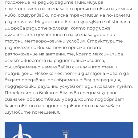
положение на радиоуредите минимизира
помешенията на сигнала от препятствия на земния
ниво, осигурявайки по-ясна трансмисия на по-големи
разстояния. Модерните вежи използват sofisticirana
цифрова радиотехнология, която поддържа
цялостната целостност на сигнала дори при
трудни метеорологични условия. Структурите
разполагат с внимателно пресметнато
разположение на антенните, което максимизира
ефективността на радиотрансмисията,
същевременно намалявайки сигналните тени и
празни зони. Няколко честотни диапазона могат да
бъдат предавани едновременно без деградация,
поддържайки различни услуги от един локален пункт.
Проектът на вежите включва специализирани
сигнален обработващи уреди, които подобряват
качеството на радиопредаването и намаляват
шумовите помешения.