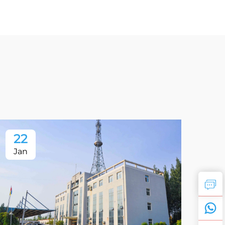
22
2
Jan
Ja