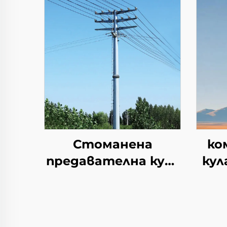
Стоманена
ко
предавателна кула
кул
анкерен болт
ко
стоманена кула
електрически и
сам