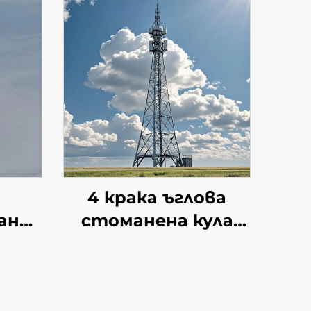
4 крака ъглова
ана
стоманена кула
ционна
GSM/радио /4G/5G
а,
сигнална антена
аща
телекомуникационна