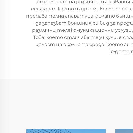
отговорят на различни изисквания 
осигурят както издръжливост, така
предавателна апаратура, докато външн
да запазват външния си вид за про
различни телекомуникационни услуги,
Това, което отличава тези кули, е 
цялост на околната среда, което ги
където 