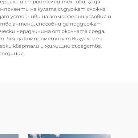
ериали и строителни техники, за да
мпоненти на кулата съдържат сложна
дат устойчиви на атмосферни условия и
ство антени, способни да поддържат
чески неразличима от околната среда.
ст, без да компрометират визуалната
чески квартали и жилищни съседства,
позиция.