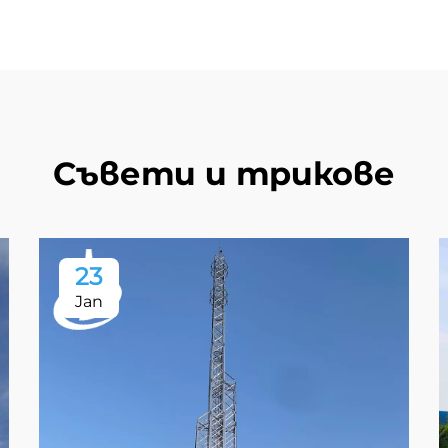
Съвети и трикове
23
Jan