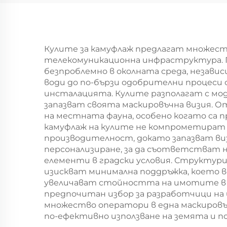
електронни
арестор
електрическа кула
Кулите за камуфлаж предлагат множест
телекомуникационна инфраструктура. Пъ
безпроблемно в околната среда, независ
води до по-бързи одобрителни процеси
инсталацията. Кулите разполагат с мод
запазват своята маскировъчна визия. 
на местната фауна, особено когато са 
камуфлаж на кулите не компрометират 
производителност, докато запазват ви
персонализиране, за да съответстват 
елементи в градски условия. Структури
изискват минимална поддръжка, което в
увеличават стойността на имотите в о
предпочитан избор за разработчици н
множество оператори в една маскировъч
по-ефективно използване на земята и 