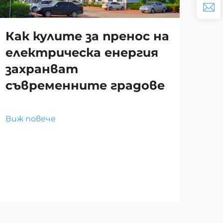
Ка
ко
Как кулите за пренос на
ре
електрическа енергия
съ
захранват
ар
съвременните градове
Виж
Виж повече