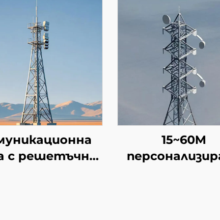
муникационна
15~60M
а с решетъчна
персонализир
нструкция с 4
телекомуника
крака,
кула с 4 крак
оопораваща се
самоподдърж