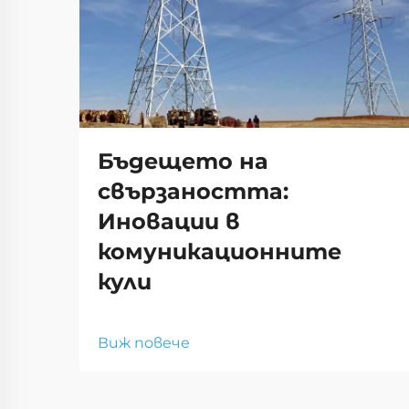
Бъдещето на
свързаността:
Иновации в
комуникационните
кули
Виж повече