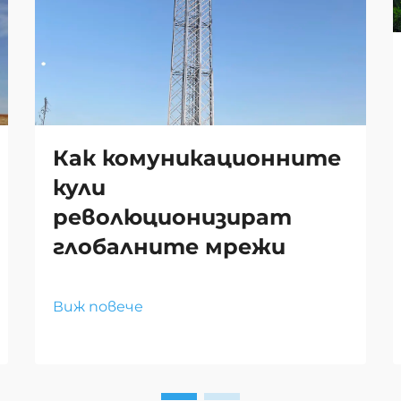
Как комуникационните
кули
революционизират
глобалните мрежи
Виж повече