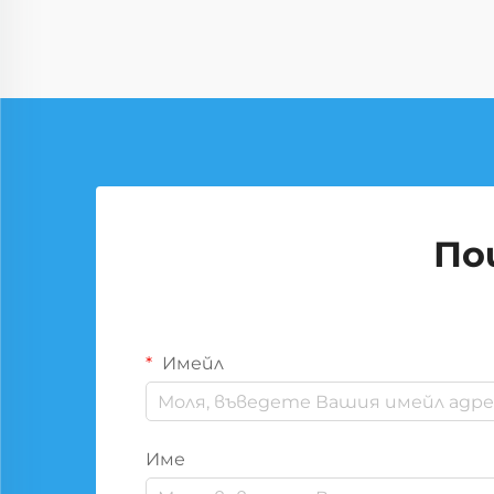
По
Имейл
Име