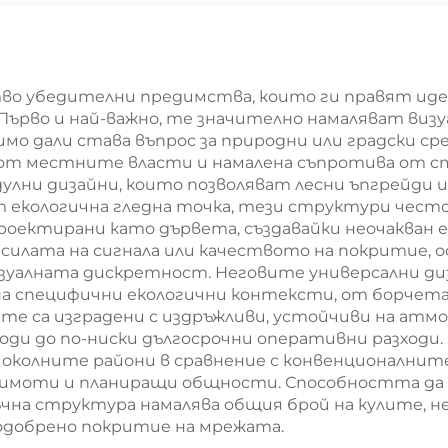
се решетъчна 
во убедителни предимства, които ги правят иде
рво и най-важно, те значително намаляват визу
имо дали става въпрос за природни или градски с
 от местните власти и намалена съпротива от 
улни дизайни, които позволяват лесни ъпгрейди 
От екологична гледна точка, тези структури чес
проектирани като дървета, създавайки неочакван е
силата на сигнала или качеството на покритие, 
зуалната дискретност. Неговите универсални д
на специфични екологични контексти, от борчета
те са изградени с издръжливи, устойчиви на атм
оди до по-ниски дългосрочни оперативни разходи.
колните райони в сравнение с конвенционалните 
а имоти и планиращи общности. Способността да
на структура намалява общия брой на кулите, не
подобрено покритие на мрежата.