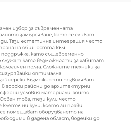
кула
кула
самоподдържаща
се комуникационна
кула
ален избор за съвременната
алното замърсяване, като се сливат
реди. Тази естетична интеграция често
страна на общността към
и поддръжка, като същевременно
то служат като възможности за хабитат
кологичен полза. Сложните техники за
осигурявайки оптимална
изайнерски възможности позволяват
 в горски райони до архитектурни
осферни условия материали, които
 Освен това, тези кули често
клетъчни кули, което ги прави
 се помещават оборудването на
обходими в дадена област, водейки до