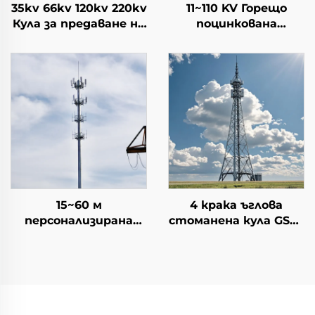
35kv 66kv 120kv 220kv
11~110 KV Горещо
Кула за предаване на
поцинкована
електрическа
стоманена кула за
енергия Решетъчна
предаване на
кула
електрическа
енергия Кула за
разпределение на
електроенергия
15~60 м
4 крака ъглова
персонализирана
стоманена кула GSM/
високо качество
радио /4G/5G
стабилна моно
сигнална антена
полюсна
телекомуникационна
комуникационна кула
кула
Телеком кула
самоподдържаща се
комуникационна кула