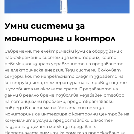
Умни системи за
мониторинг и контрол
Съвременните електрически кули са оборудвани с
най-съвременни системи за мониторинг, които
революционизират управлението на предаването
на електрическа енергия. Тези системи включват
сензори, които непрекъснато следят здравето на
конструкцията, температурата на проводниците
и условията на околната среда. Предаването на
данни в реално време позволява незабавен отговор
на потенциални проблеми, предотвратявайки
повреди в системата. Умната система за
мониторинг се интегрира с контролни центрове на
комуналните услуги, предоставяйки цялостен
надзор над цялата мрежа за предаване.
Напредналата аналитика помага за предсказване на