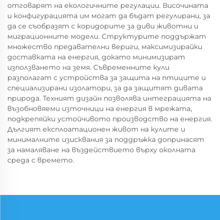
отговарят на екологичните регулации. Височината
и конфигурацията им могат да бъдат регулирани, за
да се съобразят с коридорите за диви животни и
миграционните модели. Структурите поддържат
множество предавателни вериги, максимизирайки
доставката на енергия, докато минимизират
използването на земя. Съвременните кули
разполагат с устройства за защита на птиците и
специализирани изолатори, за да защитят дивата
природа. Техният дизайн позволява интеграцията на
възобновяеми източници на енергия в мрежата,
подкрепяйки устойчивото производство на енергия.
Дългият експлоатационен живот на кулите и
минималните изисквания за поддръжка допринасят
за намаляване на въздействието върху околната
среда с времето.