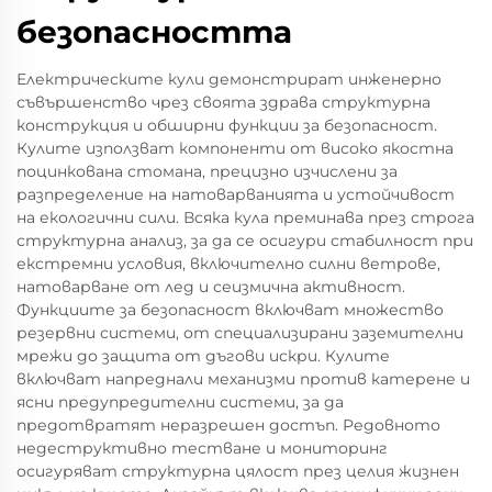
безопасността
Електрическите кули демонстрират инженерно
съвършенство чрез своята здрава структурна
конструкция и обширни функции за безопасност.
Кулите използват компоненти от високо якостна
поцинкована стомана, прецизно изчислени за
разпределение на натоварванията и устойчивост
на екологични сили. Всяка кула преминава през строга
структурна анализ, за да се осигури стабилност при
екстремни условия, включително силни ветрове,
натоварване от лед и сеизмична активност.
Функциите за безопасност включват множество
резервни системи, от специализирани заземителни
мрежи до защита от дъгови искри. Кулите
включват напреднали механизми против катерене и
ясни предупредителни системи, за да
предотвратят неразрешен достъп. Редовното
недеструктивно тестване и мониторинг
осигуряват структурна цялост през целия жизнен