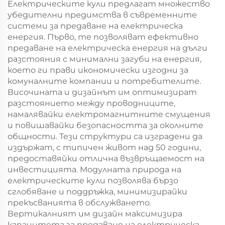
Електрическите кули предлагат множество
убедителни предимства в съвременните
системи за предаване на електрическа
енергия. Първо, те позволяват ефективно
предаване на електрическа енергия на дълги
разстояния с минимални загуби на енергия,
което ги прави икономически изгодни за
комуналните компании и потребителите.
Височината и дизайнът им оптимизират
разстоянието между проводниците,
намалявайки електромагнитните смущения
и повишавайки безопасността за околните
общности. Тези структури са изградени да
издържат, с типичен живот над 50 години,
предоставяйки отлична възвръщаемост на
инвестицията. Модулната природа на
електрическите кули позволява бързо
сглобяване и поддръжка, минимизирайки
прекъсванията в обслужването.
Вертикалният им дизайн максимизира
капацитета за предаване на електрическа