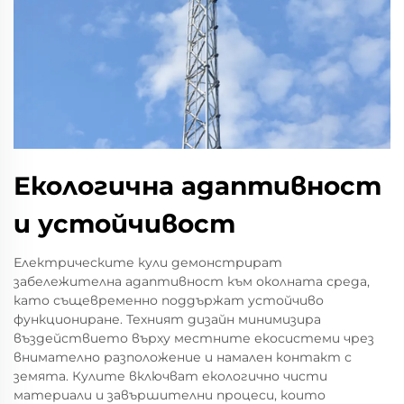
Екологична адаптивност
и устойчивост
Електрическите кули демонстрират
забележителна адаптивност към околната среда,
като същевременно поддържат устойчиво
функциониране. Техният дизайн минимизира
въздействието върху местните екосистеми чрез
внимателно разположение и намален контакт с
земята. Кулите включват екологично чисти
материали и завършителни процеси, които