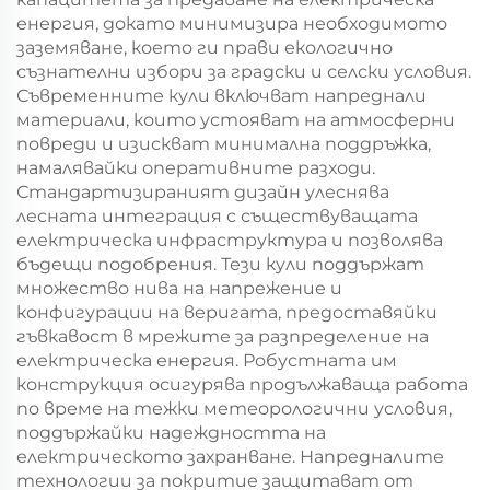
енергия, докато минимизира необходимото
заземяване, което ги прави екологично
съзнателни избори за градски и селски условия.
Съвременните кули включват напреднали
материали, които устояват на атмосферни
повреди и изискват минимална поддръжка,
намалявайки оперативните разходи.
Стандартизираният дизайн улеснява
лесната интеграция с съществуващата
електрическа инфраструктура и позволява
бъдещи подобрения. Тези кули поддържат
множество нива на напрежение и
конфигурации на веригата, предоставяйки
гъвкавост в мрежите за разпределение на
електрическа енергия. Робустната им
конструкция осигурява продължаваща работа
по време на тежки метеорологични условия,
поддържайки надеждността на
електрическото захранване. Напредналите
технологии за покритие защитават от