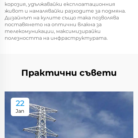
корозия, удължавайки експлоатационния
живот и намалявайки разходите за подмяна.
Дизайнът на кулите също така позволява
поставянето на оптични влакна за
телекомуникации, максимизирайки
полезността на инфраструктурата.
Практични съвети
22
Jan