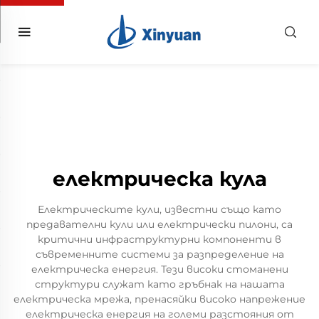
електрическа кула
Електрическите кули, известни също като
предавателни кули или електрически пилони, са
критични инфраструктурни компоненти в
съвременните системи за разпределение на
електрическа енергия. Тези високи стоманени
структури служат като гръбнак на нашата
електрическа мрежа, пренасяйки високо напрежение
електрическа енергия на големи разстояния от