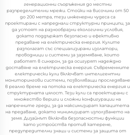
генерационни съоръжения до местни
разпределителни мрежи. Стойки на височини от 50
до 200 метра, тези инженерни чудеса са
проектирани с напреднали структурни принципи, за
да устоят на разнообразни екологични условия,
докато поддържат безопасно и ефективно
предаване на електрическа енергия. Кулите
разполагат със специализирани изолатори,
проводници и системи за заземяване, които
работят в синхрон, за да осигурят надеждно
доставяне на електрическа енергия. Съвременните
електрически кули включват интелигентни
мониторингови системи, позволяващи проследяване
в реално време на потока на електрическа енергия и
структурната цялост. Тези кули са проектирани с
множество вериги и сложни конфигурации на
напречните греди, за да максимизират капацитета
на предаване, докато минимизират използването на
земя. Дизайнът включва безопасностни функции
като устройства против катерене,
предупредителни знаци и системи за защита от