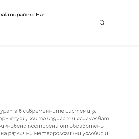
тактирайте Нас
урата в съвременните системи за
труктури, които издигат и осигуряват
обикновено построени от обработено
т на различни метеорологични условия и