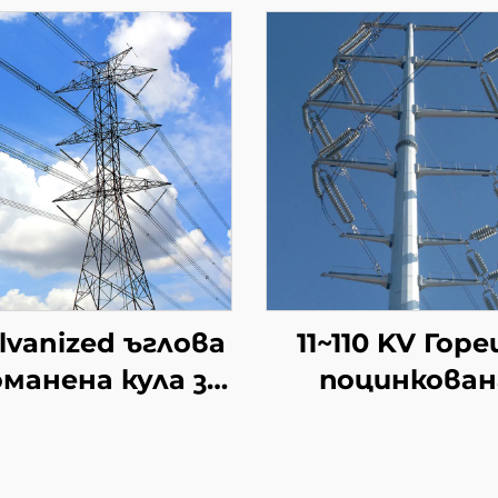
lvanized ъглова
11~110 KV Гор
манена кула за
поцинкован
лектрическа
стоманена кул
трансмисия
предаване 
ова опорна кула
електричес