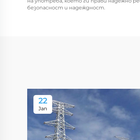
на употреба, което ги прави надежно р
безопасност и надеждност.
22
Jan