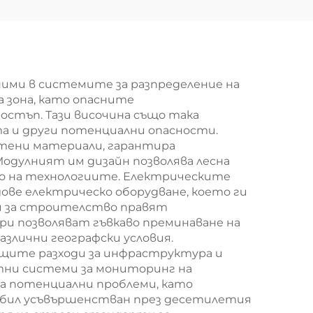
 за
тръбна кула
е на
гия
ими в системите за разпределение на
 зона, като опасните
остъп. Тази височина също така
а и други потенциални опасности.
тени материали, гарантира
одулният им дизайн позволява лесна
то на технологиите. Електрическите
ве електрическо оборудване, което ги
и за строителство правят
и позволяват гъвкаво преминаване на
злични географски условия.
бщите разходи за инфраструктура и
тни системи за мониторинг на
а потенциални проблеми, като
е бил усъвършенстван през десетилетия