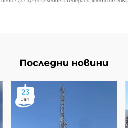
ешение за разпределение на енергия, което отгов
Последни новини
23
Jan