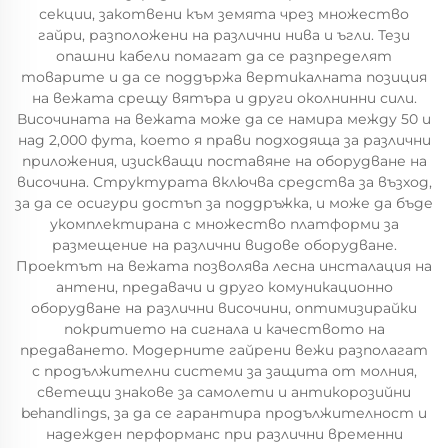
секции, закотвени към земята чрез множество
гайри, разположени на различни нива и ъгли. Тези
опашни кабели помагат да се разпределят
товарите и да се поддържа вертикалната позиция
на вежата срещу вятъра и други околнинни сили.
Височината на вежата може да се намира между 50 и
над 2,000 фута, което я прави подходяща за различни
приложения, изискващи поставяне на оборудване на
височина. Структурата включва средства за възход,
за да се осигури достъп за поддръжка, и може да бъде
укомплектирана с множество платформи за
размещение на различни видове оборудване.
Проектът на вежата позволява лесна инсталация на
антени, предавачи и друго комуникационно
оборудване на различни височини, оптимизирайки
покритието на сигнала и качеството на
предаването. Модерните гайрени вежи разполагат
с продължителни системи за защита от молния,
светещи знакове за самолети и антикорозийни
behandlings, за да се гарантира продължителност и
надежден перформанс при различни временни