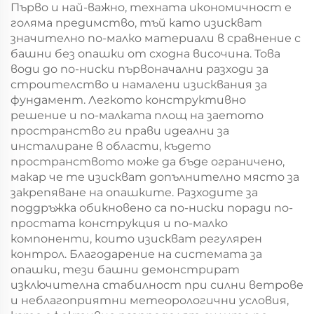
Първо и най-важно, техната икономичност е
голяма предимство, тъй като изискват
значително по-малко материали в сравнение с
башни без опашки от сходна височина. Това
води до по-ниски първоначални разходи за
строителство и намалени изисквания за
фундамент. Легкото конструктивно
решение и по-малката площ на заетото
пространство ги прави идеални за
инсталиране в области, където
пространството може да бъде ограничено,
макар че те изискват допълнително място за
закрепяване на опашките. Разходите за
поддръжка обикновено са по-ниски поради по-
простата конструкция и по-малко
компоненти, които изискват регулярен
контрол. Благодарение на системата за
опашки, тези башни демонстрират
изключителна стабилност при силни ветрове
и неблагоприятни метеорологични условия,