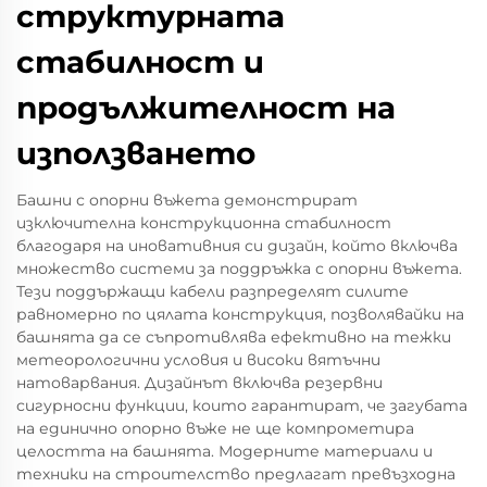
структурната
стабилност и
продължителност на
използването
Башни с опорни въжета демонстрират
изключителна конструкционна стабилност
благодаря на иновативния си дизайн, който включва
множество системи за поддръжка с опорни въжета.
Тези поддържащи кабели разпределят силите
равномерно по цялата конструкция, позволявайки на
башнята да се съпротивлява ефективно на тежки
метеорологични условия и високи вятъчни
натоварвания. Дизайнът включва резервни
сигурносни функции, които гарантират, че загубата
на единично опорно въже не ще компрометира
целостта на башнята. Модерните материали и
техники на строителство предлагат превъзходна