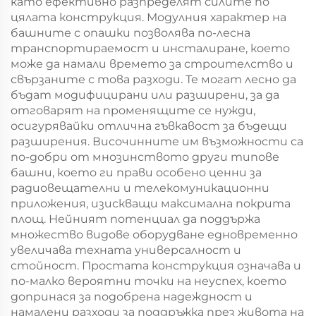
като ефективно разпределят силите по
цялата конструкция. Модулния характер на
башните с опашки позволява по-лесна
транспортираемост и инсталиране, което
може да намали времето за строителство и
свързаните с това разходи. Те могат лесно да
бъдат модифицирани или разширени, за да
отговарят на променящите се нужди,
осигурявайки отлична гъвкавост за бъдещи
разширения. Височинните им възможности са
по-добри от мнозинството други типове
башни, което ги прави особено ценни за
радиовещателни и телекомуникационни
приложения, изискващи максимална покрита
площ. Нейният потенциал да поддържа
множество видове оборудване едновременно
увеличава техната универсалност и
стойност. Простата конструкция означава и
по-малко вероятни точки на неуспех, което
допринася за подобрена надеждност и
намалени разходи за поддръжка през живота на