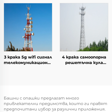
предаване на
електроенергия
електрическа
енергия Кула за
разпределение на
електроенергия
3 крака 5g wifi сигнал
4 крака самоопорна
телекомуникационна
решетъчна кула
кула ъглова
комуникационна кула
стоманена кула
сигнален мачта
антена
Башни с опашки предлагат много
привлекателни предимства, които ги правят
предпочитани избор за различни приложения.