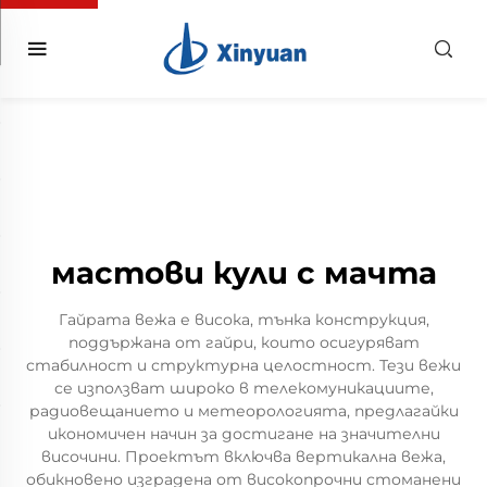
мастови кули с мачта
Гайрата вежа е висока, тънка конструкция,
поддържана от гайри, които осигуряват
стабилност и структурна целостност. Тези вежи
се използват широко в телекомуникациите,
радиовещанието и метеорологията, предлагайки
икономичен начин за достигане на значителни
височини. Проектът включва вертикална вежа,
обикновено изградена от високопрочни стоманени