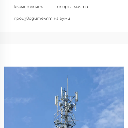
късметлията
опорна мачта
производителят на гуми