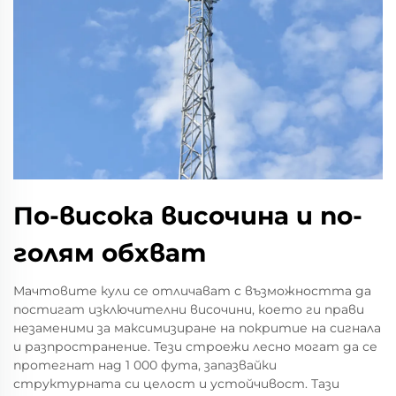
По-висока височина и по-
голям обхват
Мачтовите кули се отличават с възможността да
постигат изключителни височини, което ги прави
незаменими за максимизиране на покритие на сигнала
и разпространение. Тези строежи лесно могат да се
протегнат над 1 000 фута, запазвайки
структурната си целост и устойчивост. Тази