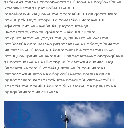
забележителна способност за височина позволява на
компанията за радиовещание и
телекомуникационните доставчици да достигат
по-широки аудитории с по-малко инсталации,
ефективно намалявайки разходите за
инфраструктура, докато максимизират
покритието на услугите. Дизайнът на кулата
позволява оптимално разполагане на оборудването
на различни височини, което-enable стратегично
позициониране на антени и передателно оборудване
за постигане на най-добрия възможен сигнал. Тази
версатилност в корекцията на височината и
разположението на оборудването помага да се
преодолеят географските предизвикателства и
градските пречки, които биха могли да пречат на
предаването на сигнала.