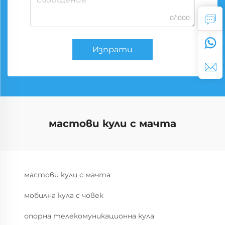
0/1000
Изпрати
мастови кули с мачта
мастови кули с мачта
мобилна кула с човек
опорна телекомуникационна кула