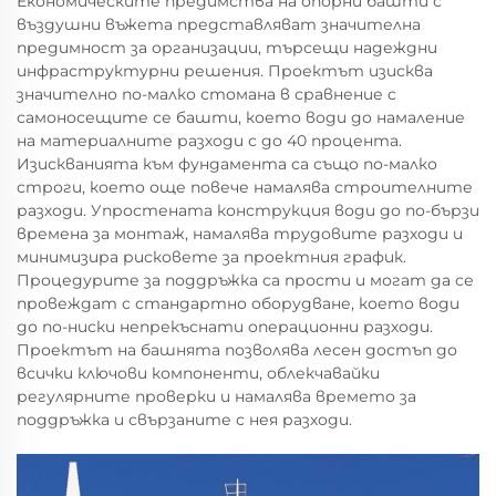
Економическите предимства на опорни башти с
въздушни въжета представляват значителна
предимност за организации, търсещи надеждни
инфраструктурни решения. Проектът изисква
значително по-малко стомана в сравнение с
самоносещите се башти, което води до намаление
на материалните разходи с до 40 процента.
Изискванията към фундамента са също по-малко
строги, което още повече намалява строителните
разходи. Упростената конструкция води до по-бързи
времена за монтаж, намалява трудовите разходи и
минимизира рисковете за проектния график.
Процедурите за поддръжка са прости и могат да се
провеждат с стандартно оборудване, което води
до по-ниски непрекъснати операционни разходи.
Проектът на башнята позволява лесен достъп до
всички ключови компоненти, облекчавайки
регулярните проверки и намалява времето за
поддръжка и свързаните с нея разходи.