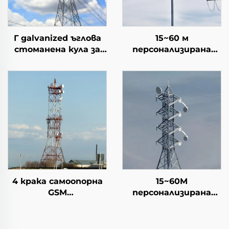
Г galvanized ъглова
15~60 м
стоманена кула за
персонализирана
електрическа
високо качество
трансмисия Ъглова
стабилна моно
опорна кула
полюсна
комуникационна кула
Телеком кула
4 крака самоопорна
15~60M
GSM
персонализирана
телекомуникационна
телекомуникационна
кула от поцинкована
кула с 4 крака,
стомана
самоподдържаща се