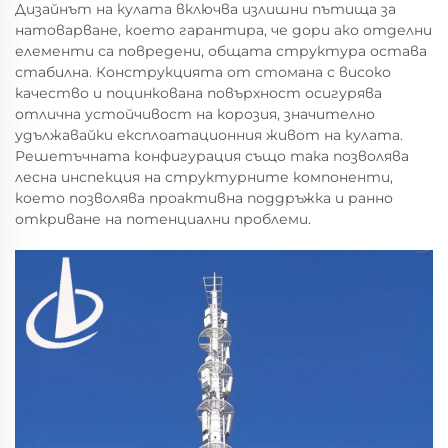
Дизайнът на кулата включва излишни пътища за
натоварване, което гарантира, че дори ако отделни
елементи са повредени, общата структура остава
стабилна. Конструкцията от стомана с високо
качество и поцинкована повърхност осигурява
отлична устойчивост на корозия, значително
удължавайки експлоатационния живот на кулата.
Решетъчната конфигурация също така позволява
лесна инспекция на структурните компоненти,
което позволява проактивна поддръжка и ранно
откриване на потенциални проблеми.