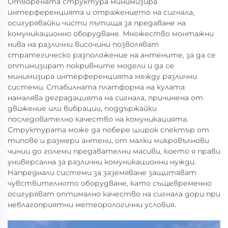
Отворената структура минимизира
интерференцията и отражението на сигнала,
осигурявайки чисти пътища за предаване на
комуникационно оборудване. Множество монтажни
нива на различни височини позволяват
стратегическо разположение на антените, за да се
оптимизират покривните модели и да се
минимизира интерференцията между различни
системи. Стабилната платформа на кулата
намалява деградацията на сигнала, причинена от
движение или вибрации, поддържайки
последователно качество на комуникацията.
Структурата може да побере широк спектър от
типове и размери антени, от малки микровълнови
чинии до големи предавателни масиви, което я прави
универсална за различни комуникационни нужди.
Напреднали системи за заземяване защитават
чувствителното оборудване, като същевременно
осигуряват оптимално качество на сигнала дори при
неблагоприятни метеорологични условия.