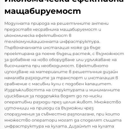
мащабируемост
Модулната природа на решетъчните антени
предоставя несравнима мащабируемост и
икономическа ефективност в
телекомуникационната инфраструктура.
Първоначалната инсталация може да бъде
проектирана да поеме бъдещ растеж, с възможност
за добавяне на ново оборудване или удължаване на
височината при необходимост. Ефективното
използване на материалите в решетъчния дизайн
намалява разходите за транспорт и инсталация в
сравнение с масивни кули с подобен капацитет.
Издръжливостта на структурата и минималните
изисквания за поддръжка водят до по-ниски
оперативни разходи през целия живот. Множество
източници на приходи са възможни чрез
споразумения за съвместно разполагане, при които
множество оператори могат да споделят същата
инфраструктура на кулата. Дизайнът на кулата