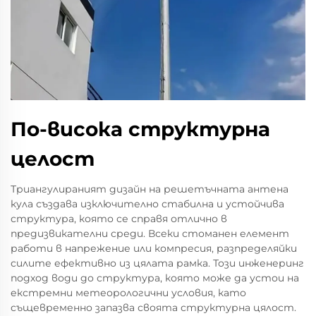
По-висока структурна
целост
Триангулираният дизайн на решетъчната антена
кула създава изключително стабилна и устойчива
структура, която се справя отлично в
предизвикателни среди. Всеки стоманен елемент
работи в напрежение или компресия, разпределяйки
силите ефективно из цялата рамка. Този инженеринг
подход води до структура, която може да устои на
екстремни метеорологични условия, като
същевременно запазва своята структурна цялост.