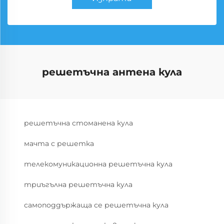
решетъчна антена кула
решетъчна стоманена кула
мачта с решетка
телекомуникационна решетъчна кула
триъгълна решетъчна кула
самоподдържаща се решетъчна кула