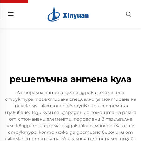
решетъчна антена кула
Латерална антена кула е здрава стоманена
структура, проектирана специално за монтиране на
телекомуникационно оборудване и системи за
излъчване. Тези кули са изградени с помощта на рамка
от стоманени елементи, подредени в триъгълна
или квадратна форма, създавайки самоопораваща се
структура, която може да достигне височини от
няколко стотин фута. Уникалният латерален дизайн