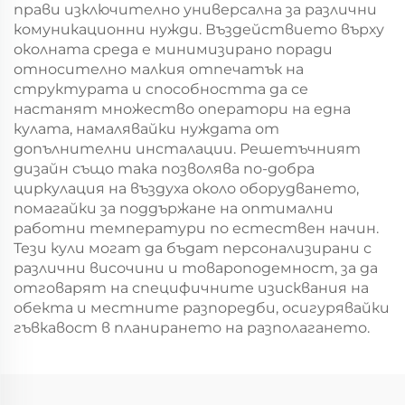
прави изключително универсална за различни
комуникационни нужди. Въздействието върху
околната среда е минимизирано поради
относително малкия отпечатък на
структурата и способността да се
настанят множество оператори на една
кулата, намалявайки нуждата от
допълнителни инсталации. Решетъчният
дизайн също така позволява по-добра
циркулация на въздуха около оборудването,
помагайки за поддържане на оптимални
работни температури по естествен начин.
Тези кули могат да бъдат персонализирани с
различни височини и товароподемност, за да
отговарят на специфичните изисквания на
обекта и местните разпоредби, осигурявайки
гъвкавост в планирането на разполагането.