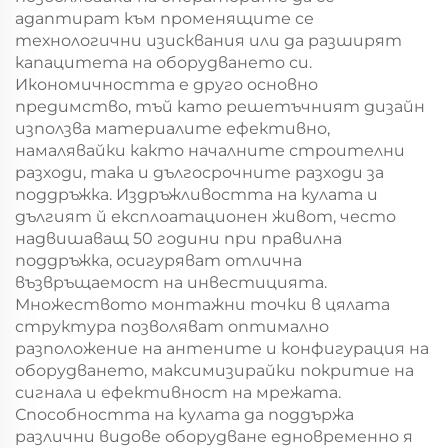
адаптират към променящите се
технологични изисквания или да разширят
капацитета на оборудването си.
Икономичността е друго основно
предимство, тъй като решетъчният дизайн
използва материалите ефективно,
намалявайки както началните строителни
разходи, така и дългосрочните разходи за
поддръжка. Издръжливостта на кулата и
дългият й експлоатационен живот, често
надвишаващ 50 години при правилна
поддръжка, осигуряват отлична
възвръщаемост на инвестицията.
Множеството монтажни точки в цялата
структура позволяват оптимално
разположение на антените и конфигурация на
оборудването, максимизирайки покритие на
сигнала и ефективност на мрежата.
Способността на кулата да поддържа
различни видове оборудване едновременно я