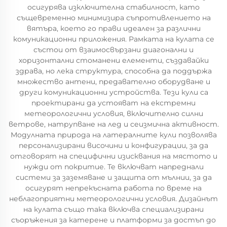
осигурява изключителна стабилност, като
същевременно минимизира съпротивлението на
вятъра, което го прави идеален за различни
комуникационни приложения. Рамката на кулата се
състои от взаимосвързани диагонални и
хоризонтални стоманени елементи, създавайки
здрава, но лека структура, способна да поддържа
множество антени, предавателно оборудване и
други комуникационни устройства. Тези кули са
проектирани да устояват на екстремни
метеорологични условия, включително силни
ветрове, натрупване на лед и сеизмична активност.
Модулната природа на латералните кули позволява
персонализирани височини и конфигурации, за да
отговорят на специфични изисквания на мястото и
нужди от покритие. Те включват напреднали
системи за заземяване и защита от мълнии, за да
осигурят непрекъсната работа по време на
неблагоприятни метеорологични условия. Дизайнът
на кулата също така включва специализирани
съоръжения за катерене и платформи за достъп до