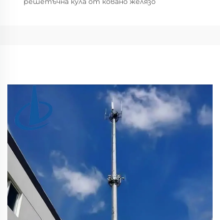
решетъчна кула от ковано желязо