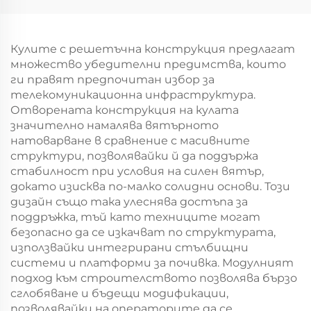
решетъчна кула
Кулите с решетъчна конструкция предлагат
множество убедителни предимства, които
ги правят предпочитан избор за
телекомуникационна инфраструктура.
Отворената конструкция на кулата
значително намалява вятърното
натоварване в сравнение с масивните
структури, позволявайки й да поддържа
стабилност при условия на силен вятър,
докато изисква по-малко солидни основи. Този
дизайн също така улеснява достъпа за
поддръжка, тъй като техниците могат
безопасно да се изкачват по структурата,
използвайки интегрирани стълбищни
системи и платформи за почивка. Модулният
подход към строителството позволява бързо
сглобяване и бъдещи модификации,
позволявайки на операторите да се