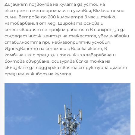
Дизайнът позволява на кулата да устои на
екстремни метеорологични условия, включително
силни ветрове до 200 километра в час и тежки
натоварвания от лед. Широката основа и
стесняващият се профил работят в синхрон, за да
създадат нисък център на тежестта, увеличавайки
стабилността при неблагоприятни условия.
Използването на стомани с висока якост, в
комбинация с прецизни техники за заваряване и
болтова свързване, осигурява всяка точка на
свързване да поддържа своята структурна цялост
през целия живот на кулата.