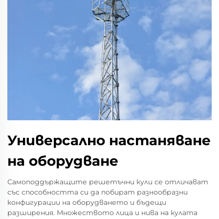
Универсално настаняване
на оборудване
Самоподдържащите решетъчни кули се отличават
със способността си да побират разнообразни
конфигурации на оборудването и бъдещи
разширения. Множеството лица и нива на кулата