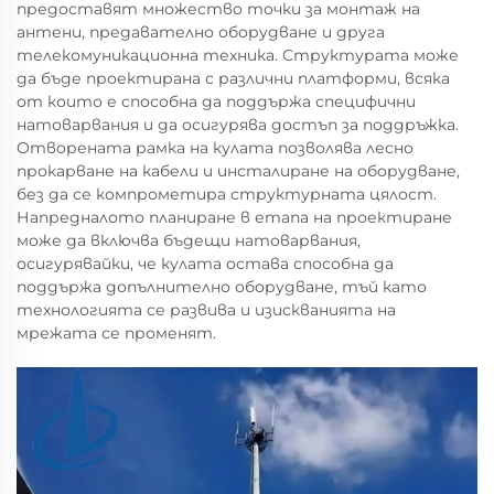
предоставят множество точки за монтаж на
антени, предавателно оборудване и друга
телекомуникационна техника. Структурата може
да бъде проектирана с различни платформи, всяка
от които е способна да поддържа специфични
натоварвания и да осигурява достъп за поддръжка.
Отворената рамка на кулата позволява лесно
прокарване на кабели и инсталиране на оборудване,
без да се компрометира структурната цялост.
Напредналото планиране в етапа на проектиране
може да включва бъдещи натоварвания,
осигурявайки, че кулата остава способна да
поддържа допълнително оборудване, тъй като
технологията се развива и изискванията на
мрежата се променят.