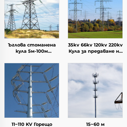
Ъглова стоманена
35kv 66kv 120kv 220kv
кула 5м-100м
Кула за предаване на
височина,
електрическа
персонализирана
енергия Решетъчна
стоманена
кула
решетъчна кула за
електрическа линия
за предаване
11~110 KV Горещо
15~60 м