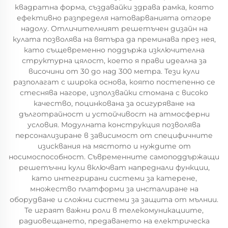
квадратна форма, създавайки здрава рамка, която
ефективно разпределя натоварванията отгоре
надолу. Отличителният решетъчен дизайн на
кулата позволява на вятъра да преминава през нея,
като същевременно поддържа изключителна
структурна цялост, което я прави идеална за
височини от 30 до над 300 метра. Тези кули
разполагат с широка основа, която постепенно се
стеснява нагоре, използвайки стомана с високо
качество, поцинкована за осигуряване на
дълготрайност и устойчивост на атмосферни
условия. Модулната конструкция позволява
персонализиране в зависимост от специфичните
изисквания на мястото и нуждите от
носимоспособност. Съвременните самоподдържащи
решетъчни кули включват напреднали функции,
като интегрирани системи за катерене,
множество платформи за инсталиране на
оборудване и сложни системи за защита от мълнии.
Те играят важни роли в телекомуникациите,
радиовещането, предаването на електрическа