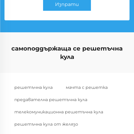
Изпрати
самоподдържаща се решетъчна
кула
решетъчна кула
мачта с решетка
предавателна решетъчна кула
телекомуникационна решетъчна кула
решетъчна кула от желязо