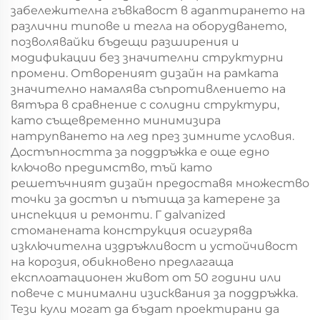
забележителна гъвкавост в адаптирането на
различни типове и тегла на оборудването,
позволявайки бъдещи разширения и
модификации без значителни структурни
промени. Отвореният дизайн на рамката
значително намалява съпротивлението на
вятъра в сравнение с солидни структури,
като същевременно минимизира
натрупването на лед през зимните условия.
Достъпността за поддръжка е още едно
ключово предимство, тъй като
решетъчният дизайн предоставя множество
точки за достъп и пътища за катерене за
инспекция и ремонти. Г galvanized
стоманената конструкция осигурява
изключителна издръжливост и устойчивост
на корозия, обикновено предлагаща
експлоатационен живот от 50 години или
повече с минимални изисквания за поддръжка.
Тези кули могат да бъдат проектирани да