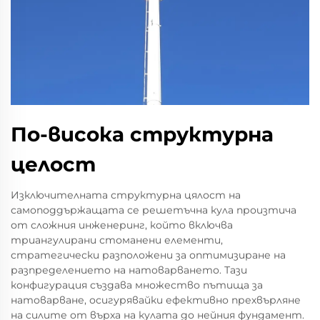
По-висока структурна
целост
Изключителната структурна цялост на
самоподдържащата се решетъчна кула произтича
от сложния инженеринг, който включва
триангулирани стоманени елементи,
стратегически разположени за оптимизиране на
разпределението на натоварването. Тази
конфигурация създава множество пътища за
натоварване, осигурявайки ефективно прехвърляне
на силите от върха на кулата до нейния фундамент.