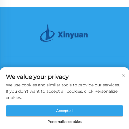
We value your privacy
We use cookies and similar tools to provide our services.
Абонирай се
If you don't want to accept all cookies, click Personalize
cookies.
Всички права запазени. Copyright © 2025 China Xinyuan Iron Tower
Accept all
Group Co., Ltd.
Политика за поверителност
Personalize cookies