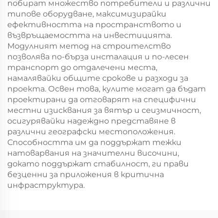
побират множество потребители и различни
типове оборудване, максимизирайки
ефективността на пространството и
възвръщаемостта на инвестицията.
Модулният метод на строителство
позволява по-бърза инсталация и по-лесен
транспорт до отдалечени места,
намалявайки общите срокове и разходи за
проекта. Освен това, кулите могат да бъдат
проектирани да отговарят на специфични
местни изисквания за вятър и сеизмичност,
осигурявайки надеждно представяне в
различни географски местоположения.
Способността им да поддържат тежки
натоварвания на значителни височини,
докато поддържат стабилност, ги прави
безценни за приложения в критична
инфраструктура.