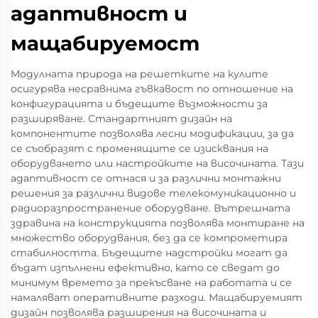
адаптивност и
мащабируемост
Модулната природа на решетките на кулите
осигурява несравнима гъвкавост по отношение на
конфигурацията и бъдещите възможности за
разширяване. Стандартният дизайн на
компонентите позволява лесни модификации, за да
се съобразят с променящите се изисквания на
оборудването или настройките на височината. Тази
адаптивност се отнася и за различни монтажни
решения за различни видове телекомуникационно и
радиоразпространение оборудване. Вътрешната
здравина на конструкцията позволява монтиране на
множество оборудвания, без да се компрометира
стабилността. Бъдещите надстройки могат да
бъдат изпълнени ефективно, като се сведат до
минимум времето за прекъсване на работата и се
намаляват оперативните разходи. Мащабируемият
дизайн позволява разширения на височината и