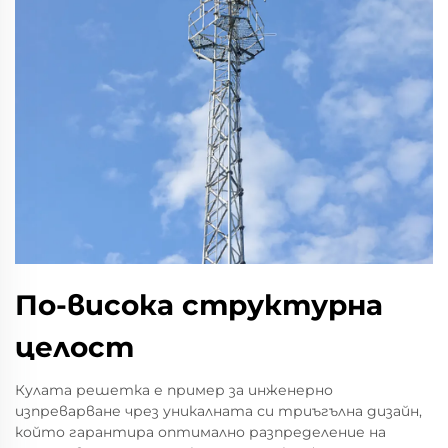
По-висока структурна
целост
Кулата решетка е пример за инженерно
изпреварване чрез уникалната си триъгълна дизайн,
който гарантира оптимално разпределение на