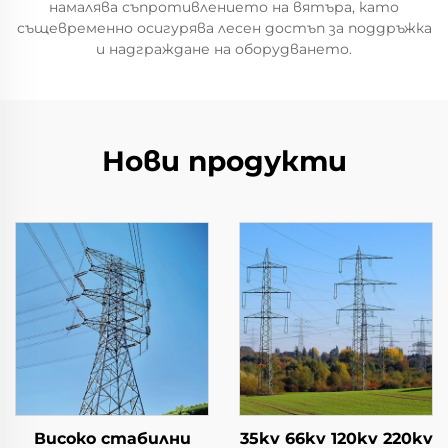
намалява съпротивлението на вятъра, като
същевременно осигурява лесен достъп за поддръжка
и надграждане на оборудването.
Нови продукти
Високо стабилни
35kv 66kv 120kv 220kv