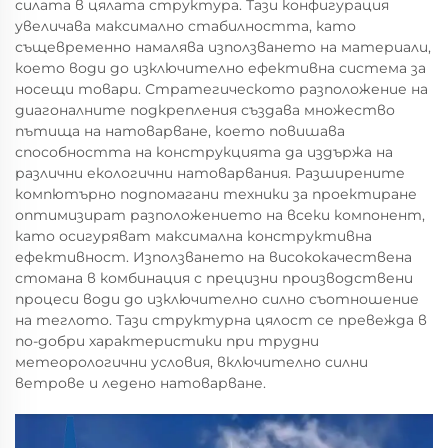
силата в цялата структура. Тази конфигурация
увеличава максимално стабилността, като
същевременно намалява използването на материали,
което води до изключително ефективна система за
носещи товари. Стратегическото разположение на
диагоналните подкрепления създава множество
пътища на натоварване, което повишава
способността на конструкцията да издържа на
различни екологични натоварвания. Разширените
компютърно подпомагани техники за проектиране
оптимизират разположението на всеки компонент,
като осигуряват максимална конструктивна
ефективност. Използването на висококачествена
стомана в комбинация с прецизни производствени
процеси води до изключително силно съотношение
на теглото. Тази структурна цялост се превежда в
по-добри характеристики при трудни
метеорологични условия, включително силни
ветрове и ледено натоварване.