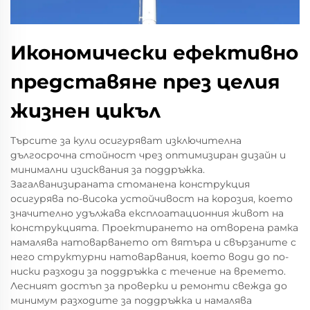
Икономически ефективно
представяне през целия
жизнен цикъл
Търсите за кули осигуряват изключителна
дългосрочна стойност чрез оптимизиран дизайн и
минимални изисквания за поддръжка.
Загалванизираната стоманена конструкция
осигурява по-висока устойчивост на корозия, което
значително удължава експлоатационния живот на
конструкцията. Проектирането на отворена рамка
намалява натоварването от вятъра и свързаните с
него структурни натоварвания, което води до по-
ниски разходи за поддръжка с течение на времето.
Лесният достъп за проверки и ремонти свежда до
минимум разходите за поддръжка и намалява