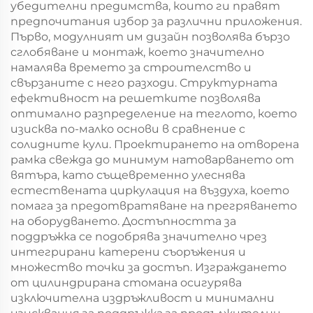
убедителни предимства, които ги правят
предпочитания избор за различни приложения.
Първо, модулният им дизайн позволява бързо
сглобяване и монтаж, което значително
намалява времето за строителство и
свързаните с него разходи. Структурната
ефективност на решетките позволява
оптимално разпределение на теглото, което
изисква по-малко основи в сравнение с
солидните кули. Проектирането на отворена
рамка свежда до минимум натоварването от
вятъра, като същевременно улеснява
естествената циркулация на въздуха, което
помага за предотвратяване на прегряването
на оборудването. Достъпността за
поддръжка се подобрява значително чрез
интегрирани катерени съоръжения и
множество точки за достъп. Изграждането
от цилиндрирана стомана осигурява
изключителна издръжливост и минимални