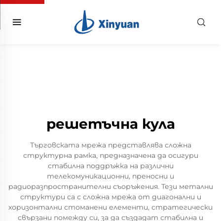
решетъчна кула
Търговската мрежа представлява сложна
структурна рамка, предназначена да осигури
стабилна поддръжка на различни
телекомуникационни, преносни и
радиоразпространителни съоръжения. Тези метални
структури са с сложна мрежа от диагонални и
хоризонтални стоманени елементи, стратегически
свързани помежду си, за да създадат стабилна и