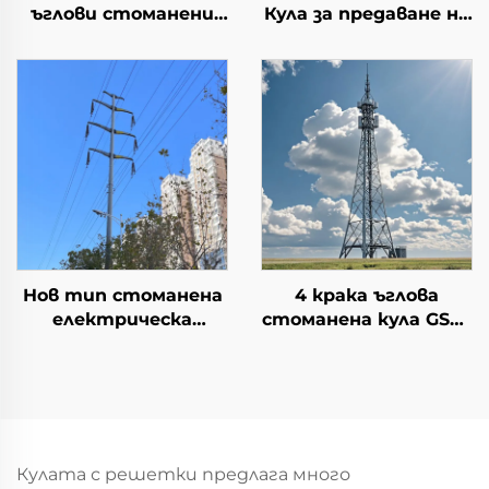
ъглови стоманени
Кула за предаване на
кули Железни кули
електрическа
Стоманена кула
енергия Решетъчна
Преносна кула
кула
Нов тип стоманена
4 крака ъглова
електрическа
стоманена кула GSM/
преносна линия
радио /4G/5G
Пилонна тръбна
сигнална антена
кула Електропровод
телекомуникационна
Стоманена
кула
монополюсна кула
самоподдържаща се
комуникационна кула
Кулата с решетки предлага много