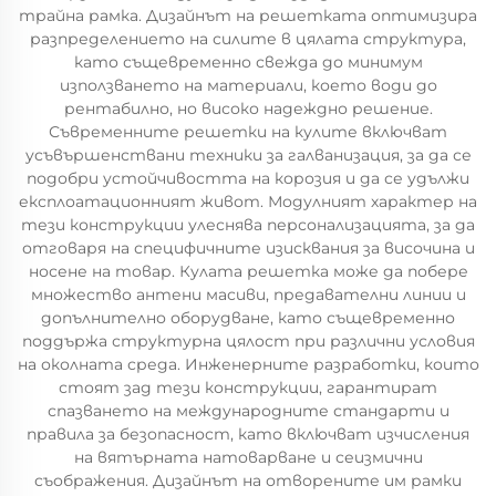
трайна рамка. Дизайнът на решетката оптимизира
разпределението на силите в цялата структура,
като същевременно свежда до минимум
използването на материали, което води до
рентабилно, но високо надеждно решение.
Съвременните решетки на кулите включват
усъвършенствани техники за галванизация, за да се
подобри устойчивостта на корозия и да се удължи
експлоатационният живот. Модулният характер на
тези конструкции улеснява персонализацията, за да
отговаря на специфичните изисквания за височина и
носене на товар. Кулата решетка може да побере
множество антени масиви, предавателни линии и
допълнително оборудване, като същевременно
поддържа структурна цялост при различни условия
на околната среда. Инженерните разработки, които
стоят зад тези конструкции, гарантират
спазването на международните стандарти и
правила за безопасност, като включват изчисления
на вятърната натоварване и сеизмични
съображения. Дизайнът на отворените им рамки