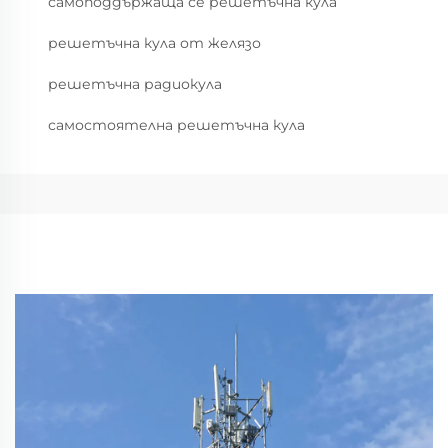
самоподдържаща се решетъчна кула
решетъчна кула от желязо
решетъчна радиокула
самостоятелна решетъчна кула