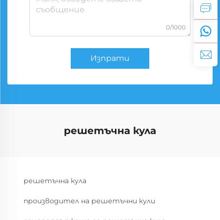
0/1000
Изпрати
решетъчна кула
решетъчна кула
производител на решетъчни кули