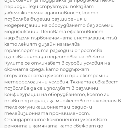
изисквания за поддръжка за продължителни
периоди. Тези структури показват
забележителна адаптивност, което
позволява бъдещи разширения и
модернизации на оборудването без големи
модификации. Ценовата ефективност
надхвърля първоначалната инсталация, тъй
като лекият дизайн намалява
транспортните разходи и опростява
изискванията за подготовка на обекта.
Кулите се отличават в сурови условия на
околната среда, като поддържат
структурната цялост и при екстремни
метеорологични условия. Тяхната гъвкавост
позволява да се използват в различни
конфигурации на оборудването, което ги
прави подходящи за множество приложения в
телекомуникационната и радио- и
телевизионната промишленост.
Стандартните компоненти улесняват
ремонта и замяната, като свеждат до