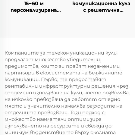
15~60 м
комуникационна кула
персонализирана
с решетъчна
високо качество
конструкция с 4
стабилна моно
крака,
полюсна
самоопораваща се
комуникационна кула
Телеком кула
Компаниите за телекомуникационни кули
предлагат множество убедителни
предимства, които ги правят незаменими
партньори в екосистемата на безжичните
комуникации. Първо, те предоставят
рентабилни инфраструктурни решения чрез
споделено използване на кули, което позволява
на няколко превозвача да работят от едно
място и значително намалява разходите на
отделните превозвачи. Този подход с
множество наематели оптимизира
използването на ресурсите и свежда до
минимум въздействието върху околната