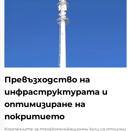
Превъзходство на
инфраструктурата и
оптимизиране на
покритието
Компаниите за телекомуникационни кули са отлични