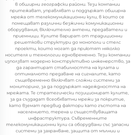
в обширни географски райони. Тези компании
притежават, управляват и поддържат обширна
мрежа от телекомуникационни кули, в които се
помещават различни безжични комуникационни
оборудвания, включително антени, предаватели и
приемници. Кулите варират от традиционни
решеткови структури до монополи и стелс
проекти, които могат да приютят няколко
носителя и технологии едновременно. Тези компании
използват модерно конструктивно инженерство, за
да гарантират стабилността на кулата и
оптималното предаване на сигналите, като
същевременно включват сложни системи за
мониторинг, за да поддържат надеждността на
мрежата. Те стратегически позиционират кулите,
за да създадат всеобхватни мрежи за покритие,
като вземат предвид фактори като гъстота на
населението, терена и съществуващата
инфраструктура. Съвременните
телекомуникационни кули са оборудвани със запасни
системи за захранване, защита от мълнии и