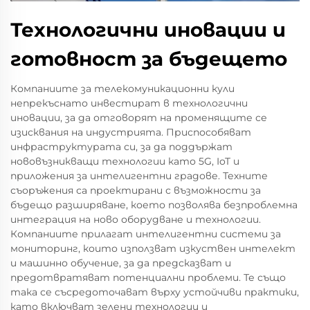
Технологични иновации и
готовност за бъдещето
Компаниите за телекомуникационни кули
непрекъснато инвестират в технологични
иновации, за да отговорят на променящите се
изисквания на индустрията. Приспособяват
инфраструктурата си, за да поддържат
нововъзникващи технологии като 5G, IoT и
приложения за интелигентни градове. Техните
съоръжения са проектирани с възможности за
бъдещо разширяване, което позволява безпроблемна
интеграция на ново оборудване и технологии.
Компаниите прилагат интелигентни системи за
мониторинг, които използват изкуствен интелект
и машинно обучение, за да предсказват и
предотвратяват потенциални проблеми. Те също
така се съсредоточават върху устойчиви практики,
като включват зелени технологии и