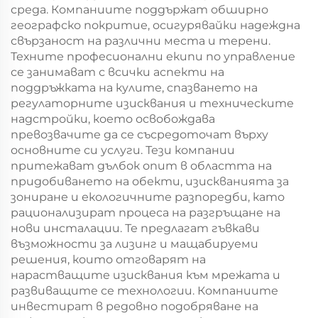
среда. Компаниите поддържат обширно
географско покритие, осигурявайки надеждна
свързаност на различни места и терени.
Техните професионални екипи по управление
се занимават с всички аспекти на
поддръжката на кулите, спазването на
регулаторните изисквания и техническите
надстройки, което освобождава
превозвачите да се съсредоточат върху
основните си услуги. Тези компании
притежават дълбок опит в областта на
придобиването на обекти, изискванията за
зониране и екологичните разпоредби, като
рационализират процеса на разгръщане на
нови инсталации. Те предлагат гъвкави
възможности за лизинг и мащабируеми
решения, които отговарят на
нарастващите изисквания към мрежата и
развиващите се технологии. Компаниите
инвестират в редовно подобряване на