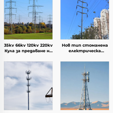
35kv 66kv 120kv 220kv
Нов тип стоманена
Кула за предаване на
електрическа
електрическа
преносна линия
енергия Решетъчна
Пилонна тръбна
кула
кула Електропровод
Стоманена
монополюсна кула