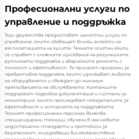
Професионални услуги по
управление и поддръжка
Тези дружества предоставят цялостни услуги по
управление, които обхващат всички аспекти на
експлоатацията на кулите. Техните опитни екипи
се справят с сложните изисквания на регулациите,
рутинната поддръжка и аварийните ремонти с
точност и ефективност. Те прилагат програми за
превантивна поддръжка, които удължават живота
на оборудването и свеждат до минимум
прекъсванията на обслужването. Компаниите
поддържат подробна документация и системи за
мониторинг, които проследяват показателите за
ефективност и историята на поддръжката.
Техният професионален персонал включва
специализирани техници, обучени в най-новите
индустриални стандарти и протоколи за
безопасност, осигуряващи висококачествено