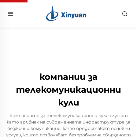
компании за
телекомуникационни
кули
Компаниите за телекомуникационни кули служат
като гръбнак на съвременната инфраструктура за
безжични комуникации, като предоставят основни
услуги, които позволяват безпроблемна свързаност