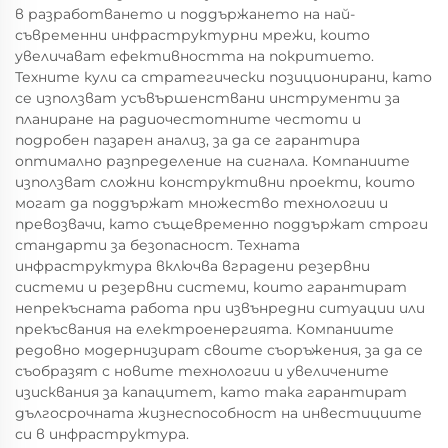
в разработването и поддържането на най-
съвременни инфраструктурни мрежи, които
увеличават ефективността на покритието.
Техните кули са стратегически позиционирани, като
се използват усъвършенствани инструменти за
планиране на радиочестотните честоти и
подробен пазарен анализ, за да се гарантира
оптимално разпределение на сигнала. Компаниите
използват сложни конструктивни проекти, които
могат да поддържат множество технологии и
превозвачи, като същевременно поддържат строги
стандарти за безопасност. Техната
инфраструктура включва вградени резервни
системи и резервни системи, които гарантират
непрекъсната работа при извънредни ситуации или
прекъсвания на електроенергията. Компаниите
редовно модернизират своите съоръжения, за да се
съобразят с новите технологии и увеличените
изисквания за капацитет, като така гарантират
дългосрочната жизнеспособност на инвестициите
си в инфраструктура.