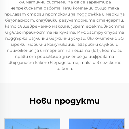
климатични системи, за да се гарантира
непрекъсната работа. Тези компании също така
прилагат строги протоколи за поддръжка и мерки за
безопасност, спазвайки регулаторните стандарти,
като същевременно максимизират ефективността
и дълготрайността на кулата. Инфраструктурата
поддържа различни безжични услуги, включително 5G
мрежи, мобилни комуникации, аварийни служби и
приложения за интернет на нещата (IoT), което ги
прави от решаващо значение за цифровата
свързаност както в градските, така и в селските
райони.
Нови продукти