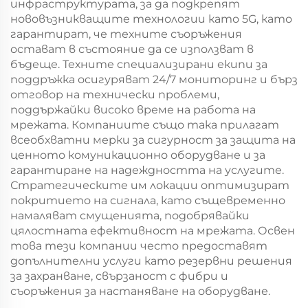
инфраструктурата, за да подкрепят
нововъзникващите технологии като 5G, като
гарантират, че техните съоръжения
остават в състояние да се използват в
бъдеще. Техните специализирани екипи за
поддръжка осигуряват 24/7 мониторинг и бърз
отговор на технически проблеми,
поддържайки високо време на работа на
мрежата. Компаниите също така прилагат
всеобхватни мерки за сигурност за защита на
ценното комуникационно оборудване и за
гарантиране на надеждността на услугите.
Стратегическите им локации оптимизират
покритието на сигнала, като същевременно
намаляват смущенията, подобрявайки
цялостната ефективност на мрежата. Освен
това тези компании често предоставят
допълнителни услуги като резервни решения
за захранване, свързаност с фибри и
съоръжения за настаняване на оборудване.