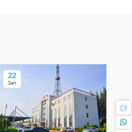
22
2
Jan
Ja