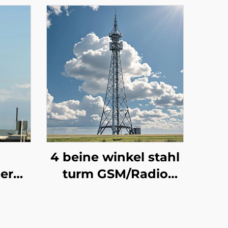
4 beine winkel stahl
er
turm GSM/Radio
urm,
/4G/5G signal
antenne telecom
tionsturm
turm selbst-