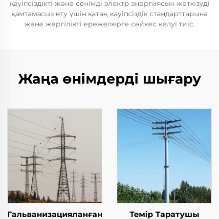
қауіпсіздікті және сенімді электр энергиясын жеткізуді
қамтамасыз ету үшін қатаң қауіпсіздік стандарттарына
және жергілікті ережелерге сәйкес келуі тиіс.
Жаңа өнімдерді шығару
Гальванизацияланған
Темір Таратушы