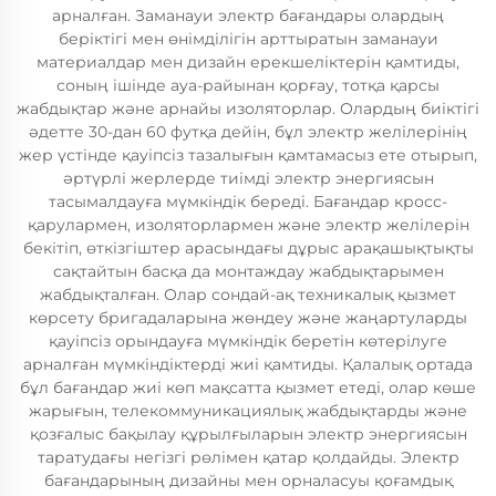
арналған. Заманауи электр бағандары олардың
беріктігі мен өнімділігін арттыратын заманауи
материалдар мен дизайн ерекшеліктерін қамтиды,
соның ішінде ауа-райынан қорғау, тотқа қарсы
жабдықтар және арнайы изоляторлар. Олардың биіктігі
әдетте 30-дан 60 футқа дейін, бұл электр желілерінің
жер үстінде қауіпсіз тазалығын қамтамасыз ете отырып,
әртүрлі жерлерде тиімді электр энергиясын
тасымалдауға мүмкіндік береді. Бағандар кросс-
қарулармен, изоляторлармен және электр желілерін
бекітіп, өткізгіштер арасындағы дұрыс арақашықтықты
сақтайтын басқа да монтаждау жабдықтарымен
жабдықталған. Олар сондай-ақ техникалық қызмет
көрсету бригадаларына жөндеу және жаңартуларды
қауіпсіз орындауға мүмкіндік беретін көтерілуге
арналған мүмкіндіктерді жиі қамтиды. Қалалық ортада
бұл бағандар жиі көп мақсатта қызмет етеді, олар көше
жарығын, телекоммуникациялық жабдықтарды және
қозғалыс бақылау құрылғыларын электр энергиясын
таратудағы негізгі рөлімен қатар қолдайды. Электр
бағандарының дизайны мен орналасуы қоғамдық