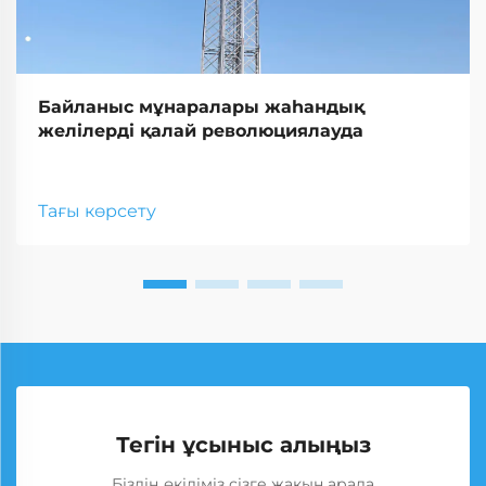
Байланыс мұнаралары жаһандық
желілерді қалай революциялауда
Тағы көрсету
Тегін ұсыныс алыңыз
Біздің өкіліміз сізге жақын арада