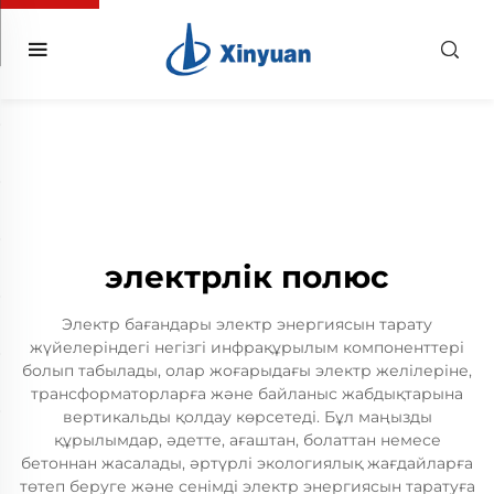
электрлік полюс
Электр бағандары электр энергиясын тарату
жүйелеріндегі негізгі инфрақұрылым компоненттері
болып табылады, олар жоғарыдағы электр желілеріне,
трансформаторларға және байланыс жабдықтарына
вертикальды қолдау көрсетеді. Бұл маңызды
құрылымдар, әдетте, ағаштан, болаттан немесе
бетоннан жасалады, әртүрлі экологиялық жағдайларға
төтеп беруге және сенімді электр энергиясын таратуға