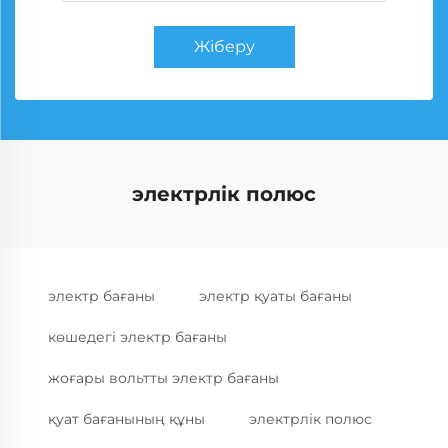
Жіберу
электрлік полюс
электр бағаны
электр қуаты бағаны
көшедегі электр бағаны
жоғары вольтты электр бағаны
қуат бағанының құны
электрлік полюс