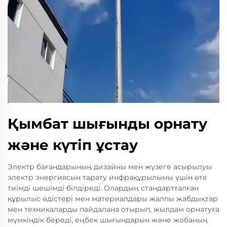
Қымбат шығынды орнату
және күтіп ұстау
Электр бағандарының дизайны мен жүзеге асырылуы
электр энергиясын тарату инфрақұрылымы үшін өте
тиімді шешімді білдіреді. Олардың стандартталған
құрылыс әдістері мен материалдары жалпы жабдықтар
мен техникаларды пайдалана отырып, жылдам орнатуға
мүмкіндік береді, еңбек шығындарын және жобаның