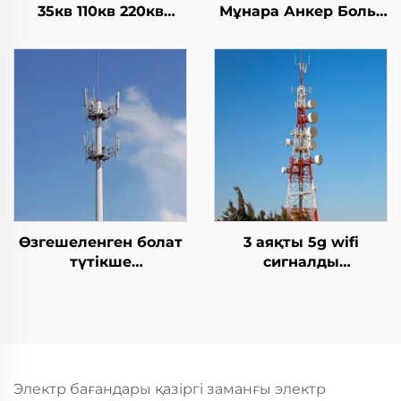
35кв 110кв 220кв
Мұнара Анкер Больт
500кв 1000кв Жоғары
Темір Мұнара Электр
Кернеулі Электр
& Электроника
Энергиясын
Тұтқышы Энергия
Тарататын Латталық
Мұнарасы
Желі Темір Мұнара
Фабрика бағасы
Өзгешеленген болат
3 аяқты 5g wifi
түтікше
сигналды
монополюстық
телекоммуникациялық
телекоммуникациялық
мұнара бұрыштық
мұнара
болат мұнара
Электр бағандары қазіргі заманғы электр