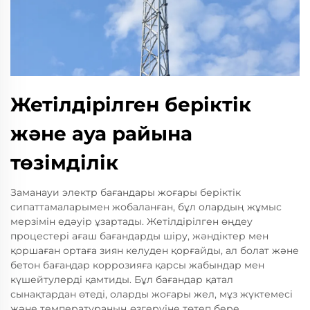
Жетілдірілген беріктік
және ауа райына
төзімділік
Заманауи электр бағандары жоғары беріктік
сипаттамаларымен жобаланған, бұл олардың жұмыс
мерзімін едәуір ұзартады. Жетілдірілген өңдеу
процестері ағаш бағандарды шіру, жәндіктер мен
қоршаған ортаға зиян келуден қорғайды, ал болат және
бетон бағандар коррозияға қарсы жабындар мен
күшейтулерді қамтиды. Бұл бағандар қатал
сынақтардан өтеді, оларды жоғары жел, мұз жүктемесі
және температураның өзгеруіне төтеп бере