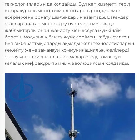
технологияларын да қолдайды. Бұл көп қызметті тәсіл
инфрақұрылымның тиімділігін арттырып, қоғамға
әсерін және орнату шығындарын азайтады. Бағандар
стандартталған монтаждау нүктелері мен жаңа
жабдықтарды оңай жаңарту мен қосуға мүмкіндік
беретін модульдік бекіту жүйелерімен жабдықталған.
Бұл әмбебаптық оларды ақылды желі технологияларын
кеңейту және заманауи коммуникациялық желілерді
енгізу үшін тамаша платформалар етеді, заманауи
қалалық инфрақұрылымның эволюциясын қолдайды.