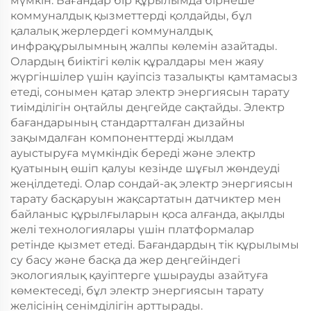
мүмкін. Бағандар бір құрылымда бірнеше
коммуналдық қызметтерді қолдайды, бұл
қалалық жерлердегі коммуналдық
инфрақұрылымның жалпы көлемін азайтады.
Олардың биіктігі көлік құралдары мен жаяу
жүргіншілер үшін қауіпсіз тазалықты қамтамасыз
етеді, сонымен қатар электр энергиясын тарату
тиімділігін оңтайлы деңгейде сақтайды. Электр
бағандарының стандартталған дизайны
зақымдалған компоненттерді жылдам
ауыстыруға мүмкіндік береді және электр
қуатының өшіп қалуы кезінде шұғыл жөндеуді
жеңілдетеді. Олар сондай-ақ электр энергиясын
тарату басқаруын жақсартатын датчиктер мен
байланыс құрылғыларын қоса алғанда, ақылды
желі технологиялары үшін платформалар
ретінде қызмет етеді. Бағандардың тік құрылымы
су басу және басқа да жер деңгейіндегі
экологиялық қауіптерге ұшырауды азайтуға
көмектеседі, бұл электр энергиясын тарату
желісінің сенімділігін арттырады.