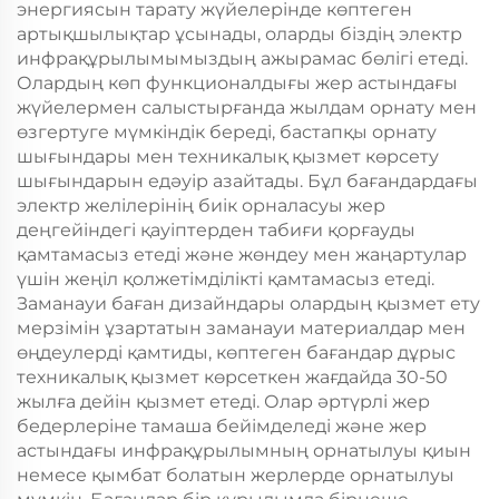
энергиясын тарату жүйелерінде көптеген
артықшылықтар ұсынады, оларды біздің электр
инфрақұрылымымыздың ажырамас бөлігі етеді.
Олардың көп функционалдығы жер астындағы
жүйелермен салыстырғанда жылдам орнату мен
өзгертуге мүмкіндік береді, бастапқы орнату
шығындары мен техникалық қызмет көрсету
шығындарын едәуір азайтады. Бұл бағандардағы
электр желілерінің биік орналасуы жер
деңгейіндегі қауіптерден табиғи қорғауды
қамтамасыз етеді және жөндеу мен жаңартулар
үшін жеңіл қолжетімділікті қамтамасыз етеді.
Заманауи баған дизайндары олардың қызмет ету
мерзімін ұзартатын заманауи материалдар мен
өңдеулерді қамтиды, көптеген бағандар дұрыс
техникалық қызмет көрсеткен жағдайда 30-50
жылға дейін қызмет етеді. Олар әртүрлі жер
бедерлеріне тамаша бейімделеді және жер
астындағы инфрақұрылымның орнатылуы қиын
немесе қымбат болатын жерлерде орнатылуы