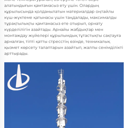
алатындығын қамтамасыз ету үшін. Олардың
құрылысында қолданылатын материалдар оңтайлы
күш-жүктеме қатынасы үшін таңдалады, максималды
тұрақтылықты қамтамасыз ете отырып, орнату
күрделілігін азайтады. Арнайы жабдықтар мен
монтаждау жүйелері құрылымдық тұтастықты сақтауға
арналған, тіпті қатты стресстің өзінде, техникалық
қызмет көрсету талаптарын азайтып, жалпы сенімділікті
арттырады.