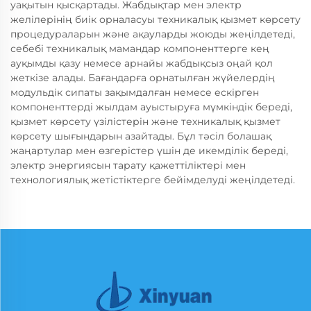
уақытын қысқартады. Жабдықтар мен электр
желілерінің биік орналасуы техникалық қызмет көрсету
процедураларын және ақауларды жоюды жеңілдетеді,
себебі техникалық мамандар компоненттерге кең
ауқымды қазу немесе арнайы жабдықсыз оңай қол
жеткізе алады. Бағандарға орнатылған жүйелердің
модульдік сипаты зақымдалған немесе ескірген
компоненттерді жылдам ауыстыруға мүмкіндік береді,
қызмет көрсету үзілістерін және техникалық қызмет
көрсету шығындарын азайтады. Бұл тәсіл болашақ
жаңартулар мен өзгерістер үшін де икемділік береді,
электр энергиясын тарату қажеттіліктері мен
технологиялық жетістіктерге бейімделуді жеңілдетеді.