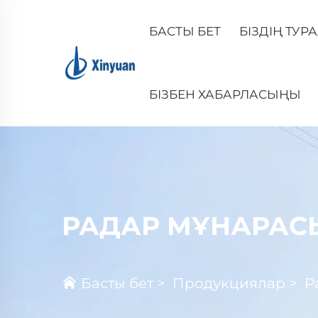
БАСТЫ БЕТ
БІЗДІҢ ТУР
БІЗБЕН ХАБАРЛАСЫҢЫ
РАДАР МҰНАРАС
Басты бет
>
Продукциялар
>
Р