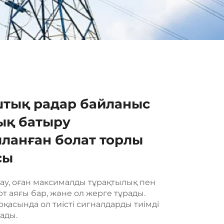
штық радар байланыс
ық батыру
ланған болат торлы
сы
ау, оған максималды тұрақтылық пен
рт аяғы бар, және ол жерге тұрады.
асында ол тиісті сигналдарды тиімді
лады.