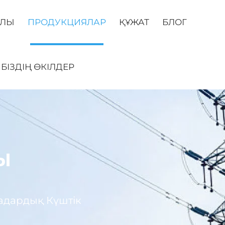
АЛЫ
ПРОДУКЦИЯЛАР
ҚҰЖАТ
БЛОГ
БІЗДІҢ ӨКІЛДЕР
Ы
адардық Күштік