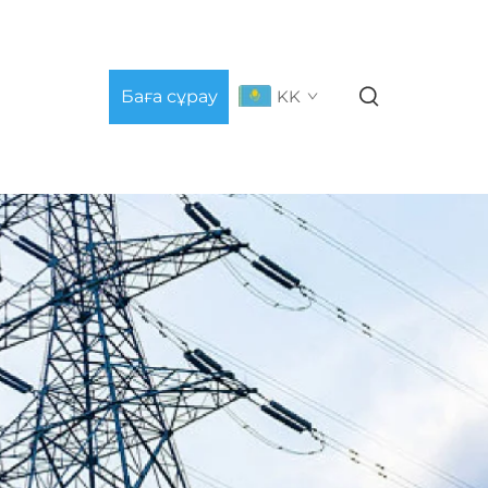
Баға сұрау
KK