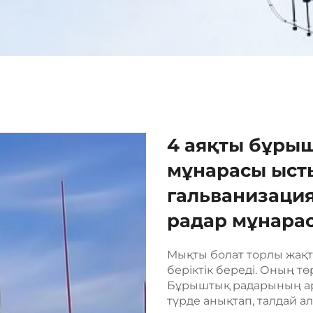
4 аяқты бұры
мұнарасы ыст
гальванизация
радар мұнара
Мықты болат торлы жақт
беріктік береді. Оның тө
Бұрыштық радарының арқ
түрде анықтап, талдай а