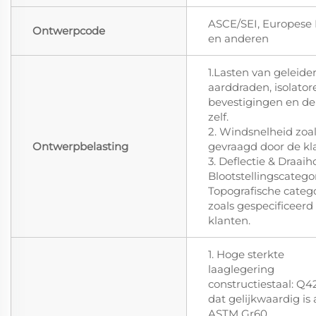
ASCE/SEI, Europese
Ontwerpcode
en anderen
1.Lasten van geleider
aarddraden, isolator
bevestigingen en de
zelf.
2. Windsnelheid zoa
Ontwerpbelasting
gevraagd door de kl
3. Deflectie & Draaih
Blootstellingscategor
Topografische categ
zoals gespecificeerd
klanten.
1. Hoge sterkte
laaglegering
constructiestaal: Q
dat gelijkwaardig is
ASTM Gr60