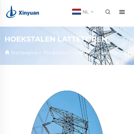
NL
HOEKSTALEN LATTETOREN
Startpagina
>
Producten
>
Energieoverdrachtstoren