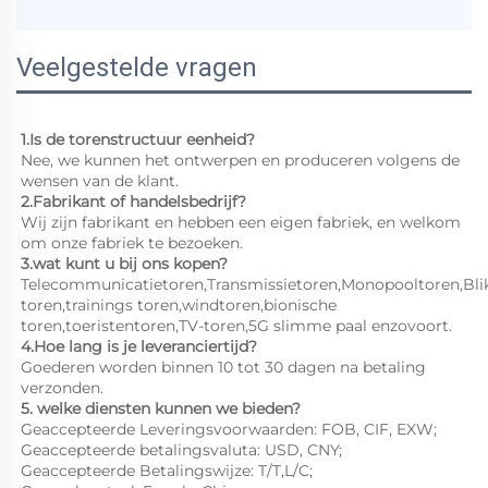
Veelgestelde vragen
1.Is de torenstructuur eenheid? 
Nee, we kunnen het ontwerpen en produceren volgens de 
wensen van de klant. 
2.Fabrikant of handelsbedrijf? 
Wij zijn fabrikant en hebben een eigen fabriek, en welkom 
om onze fabriek te bezoeken. 
3.wat kunt u bij ons kopen? 
Telecommunicatietoren,Transmissietoren,Monopooltoren,Blik
toren,trainings toren,windtoren,bionische 
toren,toeristentoren,TV-toren,5G slimme paal enzovoort. 
4.Hoe lang is je leveranciertijd? 
Goederen worden binnen 10 tot 30 dagen na betaling 
verzonden. 
5. welke diensten kunnen we bieden? 
Geaccepteerde Leveringsvoorwaarden: FOB, CIF, EXW; 
Geaccepteerde betalingsvaluta: USD, CNY;   
Geaccepteerde Betalingswijze: T/T,L/C;   