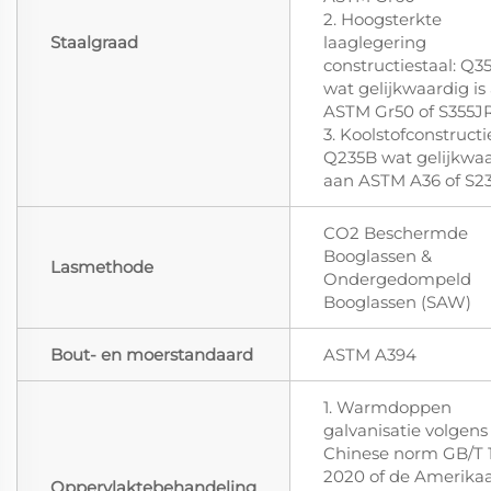
2. Hoogsterkte
Staalgraad
laaglegering
constructiestaal: Q3
wat gelijkwaardig is
ASTM Gr50 of S355J
3. Koolstofconstructi
Q235B wat gelijkwaa
aan ASTM A36 of S2
CO2 Beschermde
Booglassen &
Lasmethode
Ondergedompeld
Booglassen (SAW)
Bout- en moerstandaard
ASTM A394
1. Warmdoppen
galvanisatie volgens
Chinese norm GB/T 1
2020 of de Amerika
Oppervlaktebehandeling