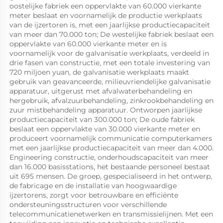
oostelijke fabriek een oppervlakte van 60.000 vierkante 
meter beslaat en voornamelijk de productie werkplaats 
van de ijzertoren is, met een jaarlijkse productiecapaciteit 
van meer dan 70.000 ton; De westelijke fabriek beslaat een 
oppervlakte van 60.000 vierkante meter en is 
voornamelijk voor de galvanisatie werkplaats, verdeeld in 
drie fasen van constructie, met een totale investering van 
720 miljoen yuan, de galvanisatie werkplaats maakt 
gebruik van geavanceerde, milieuvriendelijke galvanisatie 
apparatuur, uitgerust met afvalwaterbehandeling en 
hergebruik, afvalzuurbehandeling, zinkrookbehandeling en 
zuur mistbehandeling apparatuur. Ontworpen jaarlijkse 
productiecapaciteit van 300.000 ton; De oude fabriek 
beslaat een oppervlakte van 30.000 vierkante meter en 
produceert voornamelijk communicatie computerkamers 
met een jaarlijkse productiecapaciteit van meer dan 4.000. 
Engineering constructie, onderhoudscapaciteit van meer 
dan 16.000 basisstations, het bestaande personeel bestaat 
uit 695 mensen. De groep, gespecialiseerd in het ontwerp, 
de fabricage en de installatie van hoogwaardige 
ijzertorens, zorgt voor betrouwbare en efficiënte 
ondersteuningsstructuren voor verschillende 
telecommunicatienetwerken en transmissielijnen. Met een 