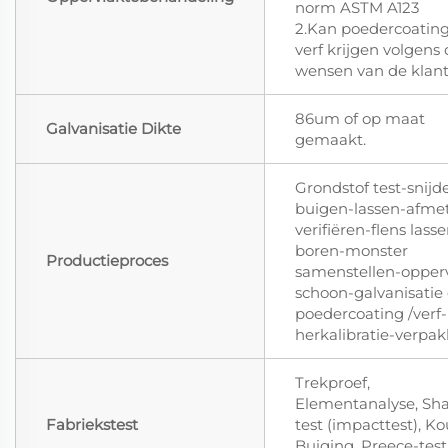
norm ASTM A123
2.Kan poedercoating
verf krijgen volgens
wensen van de klan
86um of op maat
Galvanisatie Dikte
gemaakt.
Grondstof test-snijd
buigen-lassen-afme
verifiëren-flens lass
boren-monster
Productieproces
samenstellen-opper
schoon-galvanisatie 
poedercoating /verf-
herkalibratie-verpa
Trekproef,
Elementanalyse, Sha
Fabriekstest
test (impacttest), K
Buiging, Preece-test