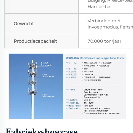
Buiging, Preece-test
Hamer-test
Verbinden met
Gewricht
invoegmodus, flens
Productiecapaciteit
70.000 ton/jaar
Fabrieksshowcase 