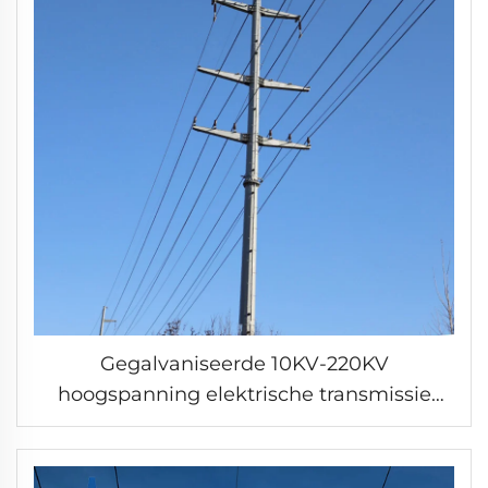
Gegalvaniseerde 10KV-220KV
hoogspanning elektrische transmissie
staal mono-pool power tower