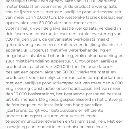
oostelijke fabriek een oppervlakte van 60.000 vierkante 
meter beslaat en voornamelijk de productie werkplaats 
van de ijzertoren is, met een jaarlijkse productiecapaciteit 
van meer dan 70.000 ton; De westelijke fabriek beslaat een 
oppervlakte van 60.000 vierkante meter en is 
voornamelijk voor de galvanisatie werkplaats, verdeeld in 
drie fasen van constructie, met een totale investering van 
720 miljoen yuan, de galvanisatie werkplaats maakt 
gebruik van geavanceerde, milieuvriendelijke galvanisatie 
apparatuur, uitgerust met afvalwaterbehandeling en 
hergebruik, afvalzuurbehandeling, zinkrookbehandeling en 
zuur mistbehandeling apparatuur. Ontworpen jaarlijkse 
productiecapaciteit van 300.000 ton; De oude fabriek 
beslaat een oppervlakte van 30.000 vierkante meter en 
produceert voornamelijk communicatie computerkamers 
met een jaarlijkse productiecapaciteit van meer dan 4.000. 
Engineering constructie, onderhoudscapaciteit van meer 
dan 16.000 basisstations, het bestaande personeel bestaat 
uit 695 mensen. De groep, gespecialiseerd in het ontwerp, 
de fabricage en de installatie van hoogwaardige 
ijzertorens, zorgt voor betrouwbare en efficiënte 
ondersteuningsstructuren voor verschillende 
telecommunicatienetwerken en transmissielijnen. Met een 
toewijding aan innovatie en technische excellentie, 