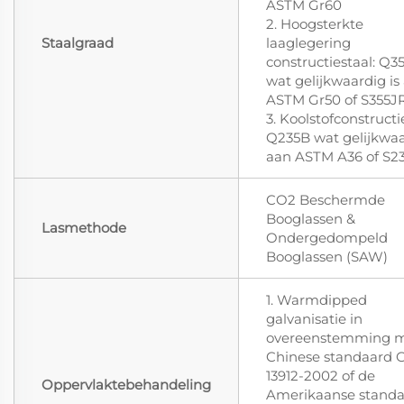
ASTM Gr60
2. Hoogsterkte
Staalgraad
laaglegering
constructiestaal: Q3
wat gelijkwaardig is
ASTM Gr50 of S355J
3. Koolstofconstructi
Q235B wat gelijkwaa
aan ASTM A36 of S2
CO2 Beschermde
Booglassen &
Lasmethode
Ondergedompeld
Booglassen (SAW)
1. Warmdipped
galvanisatie in
overeenstemming m
Chinese standaard 
13912-2002 of de
Oppervlaktebehandeling
Amerikaanse stand