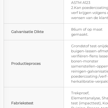
ASTM A123
2.Kan poedercoating
verf krijgen volgens
wensen van de klan
86um of op maat
Galvanisatie Dikte
gemaakt.
Grondstof test-snijd
buigen-lassen-afme
verifiëren-flens lass
boren-monster
Productieproces
samenstellen-opper
reinigen-galvanisati
poedercoating /verf-
herkalibratie-verpa
Trekproef,
Elementanalyse, Sha
Fabriekstest
test (impacttest), K