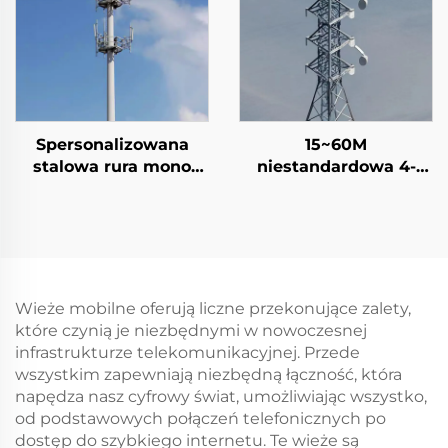
Spersonalizowana
15~60M
stalowa rura mono
niestandardowa 4-
słup
nożna wieża
telekomunikacyjny
telekomunikacyjna
samonośna kratowa
wieża
Wieże mobilne oferują liczne przekonujące zalety,
które czynią je niezbędnymi w nowoczesnej
infrastrukturze telekomunikacyjnej. Przede
wszystkim zapewniają niezbędną łączność, która
napędza nasz cyfrowy świat, umożliwiając wszystko,
od podstawowych połączeń telefonicznych po
dostęp do szybkiego internetu. Te wieże są