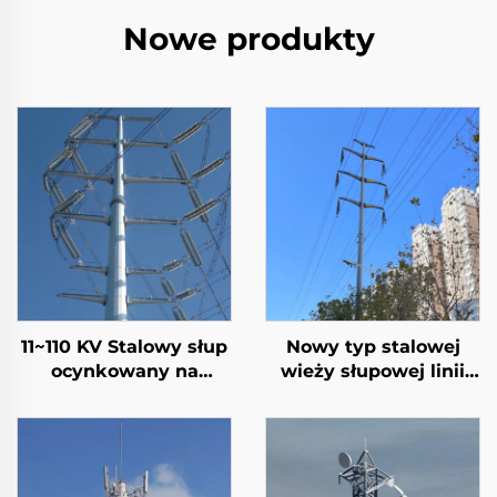
Nowe produkty
11~110 KV Stalowy słup
Nowy typ stalowej
ocynkowany na
wieży słupowej linii
gorąco, wieża
przesyłowej, rurowej,
przesyłowa, wieża
stalowej wieży
rozdzielcza
słupowej linii
energetycznej