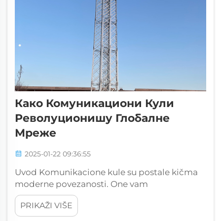
Како Комуникациони Кули
Револуционишу Глобалне
Мреже
2025-01-22 09:36:55
Uvod Komunikacione kule su postale kičma
moderne povezanosti. One vam
omogućavaju da doživite brže internet brzine
PRIKAŽI VIŠE
i neprekidnu komunikaciju. Ove kule
obezbeđuju pouzdanu prenos signala, čak i u