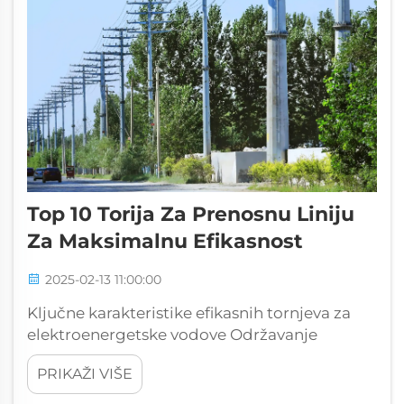
Top 10 Torija Za Prenosnu Liniju
Za Maksimalnu Efikasnost
2025-02-13 11:00:00
Ključne karakteristike efikasnih tornjeva za
elektroenergetske vodove Održavanje
strukturalne otpornosti tornjeva za
PRIKAŽI VIŠE
elektroenergetske vodove je zaista važno za
obezbeđivanje pouzdanosti i sigurnosti naših