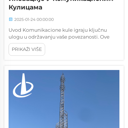
Кулицама
2025-01-24 00:00:00
Uvod Komunikacione kule igraju ključnu
ulogu u održavanju vaše povezanosti. Ove
strukture obezbeđuju neprekidnu
PRIKAŽI VIŠE
komunikaciju u svetu koji zahteva stalnu
povezanost. Kako tehnologija napreduje, kule
se razvijaju kako bi zadovoljile vaše potrebe.
One čine kičmu...