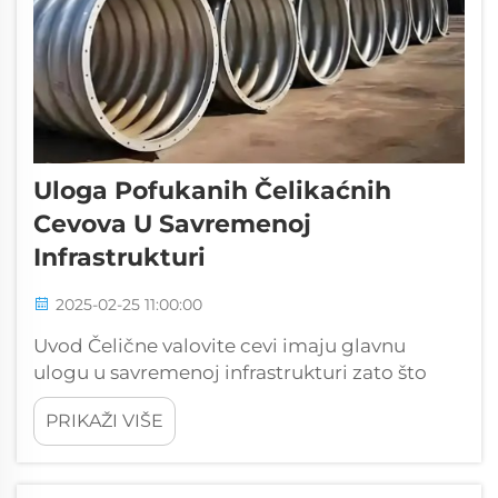
Uloga Pofukanih Čelikaćnih
Cevova U Savremenoj
Infrastrukturi
2025-02-25 11:00:00
Uvod Čelične valovite cevi imaju glavnu
ulogu u savremenoj infrastrukturi zato što
traju duže i mogu se koristiti na mnogo
PRIKAŽI VIŠE
različitih načina. Inženjeri se na njih oslanjaju
za sve vrste građevinskih radova, od izgradnje
mostova do postavljanja drenažnih sistema...