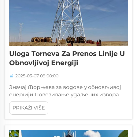
Uloga Torneva Za Prenos Linije U
Obnovljivoj Energiji
2025-03-07 09:00:00
Значај торњева за водове у обновљивој
енергији Повезивање удаљених извора
обновљиве енергије Торњеви играју
PRIKAŽI VIŠE
кључну улогу у повезивању удаљених
локација обновљиве енергије, као што су
фарме ветра и соларни низови, са
главном електричном мрежом...