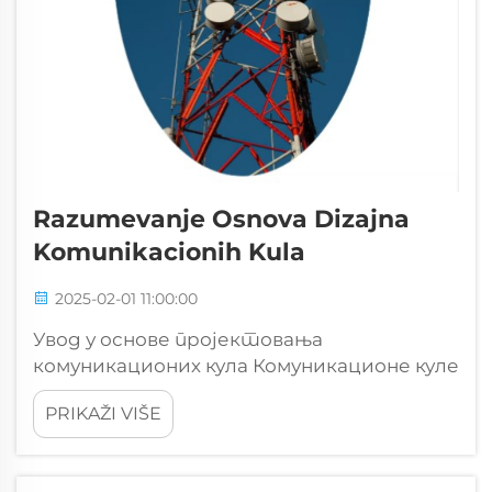
Razumevanje Osnova Dizajna
Komunikacionih Kula
2025-02-01 11:00:00
Увод у основе пројектовања
комуникационих кула Комуникационе куле
су изузетно важне за савремену
PRIKAŽI VIŠE
комуникацију, повезујући милионе људи
широм света. Већина људи о њима не
размишља превише, али оне стају увис и