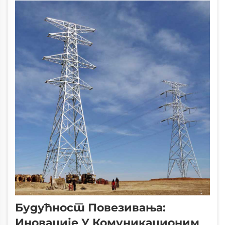
незаустављиво обезбеђују везу...
Будућност Повезивања:
Иновације У Комуникационим