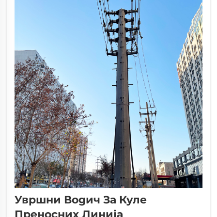
делујући као кључне тачке у масивним
мрежним системима...
Увршни Водич За Куле
Преносних Линија