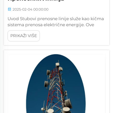
2025-02-04 00:00:00
Uvod Stubovi prenosne linije služe kao kičma
sistema prenosa električne energije. Ove
visoke konstrukcije podržavaju provodnike
PRIKAŽI VIŠE
koji prenose visokonaponsku električnu
energiju na velike udaljenosti. Njihova
primarna svrha je da obezbede siguran i
efikasan prenos...