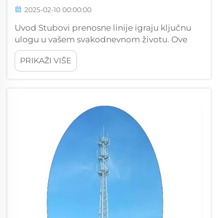
2025-02-10 00:00:00
Uvod Stubovi prenosne linije igraju ključnu
ulogu u vašem svakodnevnom životu. Ove
visoke konstrukcije isporučuju električnu
PRIKAŽI VIŠE
energiju iz elektrana u vaš grad. Osiguravaju
stabilnu snabdevenost električnom
energijom za domove, preduzeća i osnovne
usluge. Bez njih...