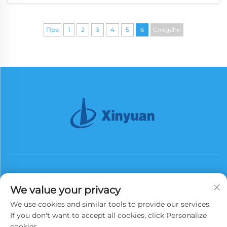
udaljenim područjima. Podržavajući...
Пре
1
2
3
4
5
6
Следећи
We value your privacy
We use cookies and similar tools to provide our services.
Подпишите се
If you don't want to accept all cookies, click Personalize
cookies.