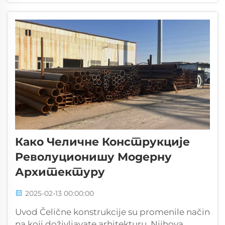
elektroenergetskih mreža tokom dugih
godina. Kvalitetni tornjevi čine više stvari od
jednostavnog prenošenja električne
energije...
Како Челичне Конструкције
Револуционишу Модерну
Архитектуру
2025-02-13 00:00:00
Uvod Čelične konstrukcije su promenile način
na koji doživljavate arhitekturu. Njihova