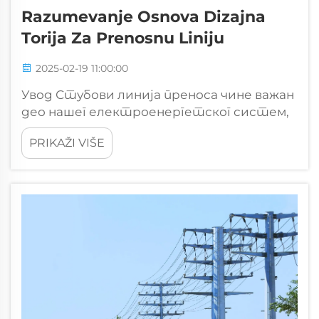
Razumevanje Osnova Dizajna
Torija Za Prenosnu Liniju
2025-02-19 11:00:00
Увод Стубови линија преноса чине важан
део нашег електроенергетског систем,
омогућавајући пренос електричне
PRIKAŽI VIŠE
енергије на велике удаљености. Ови
масивни челични структури носе
дебеле линије високог напона које
преносе енергију са електрана...