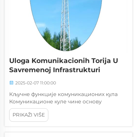
Uloga Komunikacionih Torija U
Savremenoj Infrastrukturi
2025-02-07 11:00:00
Кључне функције комуникационих кула
Комуникационе куле чине основу
данашњих телекомуникационих
PRIKAŽI VIŠE
система, изводећи разне важне задатке
иза сцена. У основи, оне помажу да наша
мобилна телефона остају повезана,