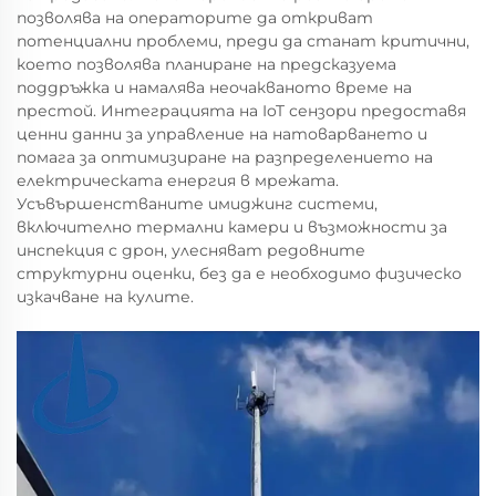
позволява на операторите да откриват
потенциални проблеми, преди да станат критични,
което позволява планиране на предсказуема
поддръжка и намалява неочакваното време на
престой. Интеграцията на IoT сензори предоставя
ценни данни за управление на натоварването и
помага за оптимизиране на разпределението на
електрическата енергия в мрежата.
Усъвършенстваните имиджинг системи,
включително термални камери и възможности за
инспекция с дрон, улесняват редовните
структурни оценки, без да е необходимо физическо
изкачване на кулите.