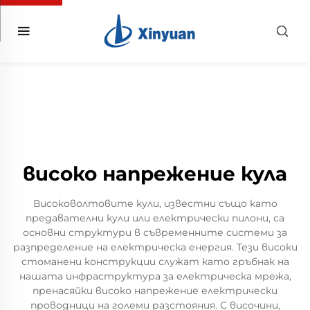
високо напрежение кула
Високоволтовите кули, известни също като
предавателни кули или електрически пилони, са
основни структури в съвременните системи за
разпределение на електрическа енергия. Тези високи
стоманени конструкции служат като гръбнак на
нашата инфраструктура за електрическа мрежа,
пренасяйки високо напрежение електрически
проводници на големи разстояния. С височини,