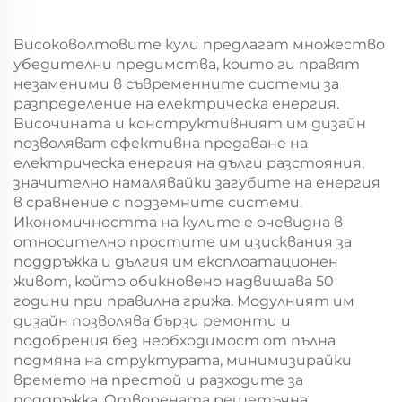
Високоволтовите кули предлагат множество
убедителни предимства, които ги правят
незаменими в съвременните системи за
разпределение на електрическа енергия.
Височината и конструктивният им дизайн
позволяват ефективна предаване на
електрическа енергия на дълги разстояния,
значително намалявайки загубите на енергия
в сравнение с подземните системи.
Икономичността на кулите е очевидна в
относително простите им изисквания за
поддръжка и дългия им експлоатационен
живот, който обикновено надвишава 50
години при правилна грижа. Модулният им
дизайн позволява бързи ремонти и
подобрения без необходимост от пълна
подмяна на структурата, минимизирайки
времето на престой и разходите за
поддръжка. Отворената решетъчна