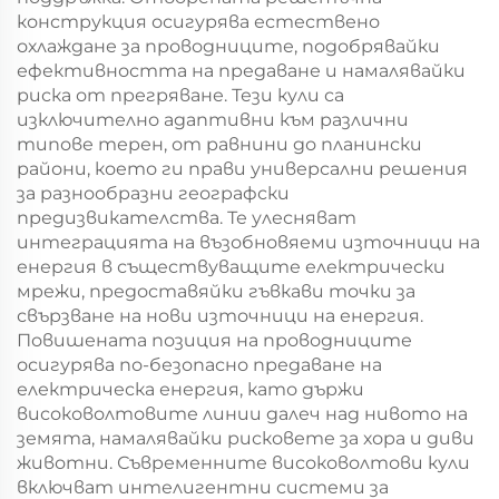
конструкция осигурява естествено
охлаждане за проводниците, подобрявайки
ефективността на предаване и намалявайки
риска от прегряване. Тези кули са
изключително адаптивни към различни
типове терен, от равнини до планински
райони, което ги прави универсални решения
за разнообразни географски
предизвикателства. Те улесняват
интеграцията на възобновяеми източници на
енергия в съществуващите електрически
мрежи, предоставяйки гъвкави точки за
свързване на нови източници на енергия.
Повишената позиция на проводниците
осигурява по-безопасно предаване на
електрическа енергия, като държи
високоволтовите линии далеч над нивото на
земята, намалявайки рисковете за хора и диви
животни. Съвременните високоволтови кули
включват интелигентни системи за