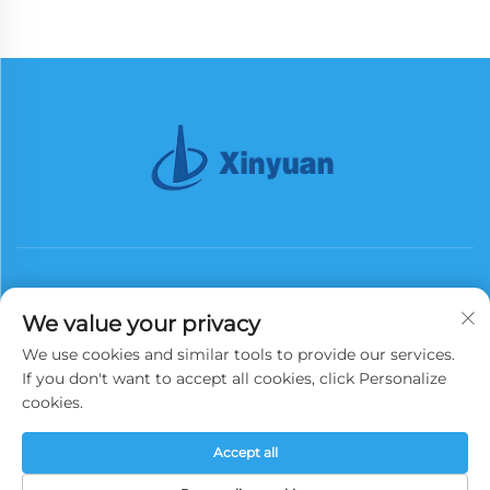
We value your privacy
We use cookies and similar tools to provide our services.
Абонирай се
If you don't want to accept all cookies, click Personalize
cookies.
Всички права запазени. Copyright © 2025 China Xinyuan Iron Tower
Accept all
Group Co., Ltd.
Политика за поверителност