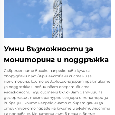
Умни възможности за
мониторинг и поддръжка
Съвременните високи напреженови кули са
оборудвани с усъвършенствани системи за
мониторинг, които революционизират практиките
за поддръжка и повишават оперативната
надеждност. Тези системи включват датчици за
деформация, температурни сензори и монитори за
вибрации, които непрекъснато събират данни за
структурното здраве на кулите и ефективността
на предаване. Мониторингът в реално време