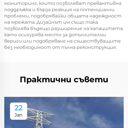
мониторинг, които позволяват превантивна
поддръжка и бърза реакция на потенциални
проблеми, подобрявайки общата надеждност
на мрежата. Дизайнът им също така
позволява бъдещо разширение на капацитета,
като осигурява място за допълнителни
вериги или подобряване на съществуващите
без необходимост от пълна реконструкция.
Практични съвети
22
Jan