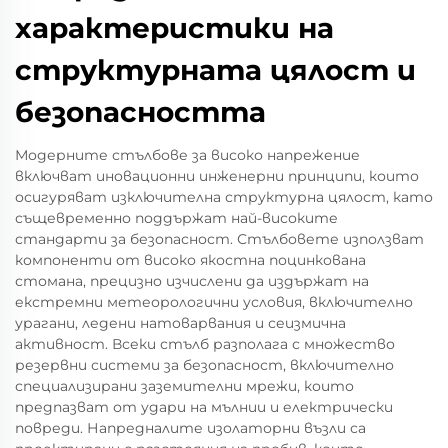
характеристики на
структурната цялост и
безопасността
Модерните стълбове за високо напрежение
включват иновационни инженерни принципи, които
осигуряват изключителна структурна цялост, като
същевременно поддържат най-високите
стандарти за безопасност. Стълбовете използват
компоненти от високо якостна поцинкована
стомана, прецизно изчислени да издържат на
екстремни метеорологични условия, включително
урагани, ледени натоварвания и сеизмична
активност. Всеки стълб разполага с множество
резервни системи за безопасност, включително
специализирани заземителни мрежи, които
предпазват от удари на мълнии и електрически
повреди. Напредналите изолаторни възли са