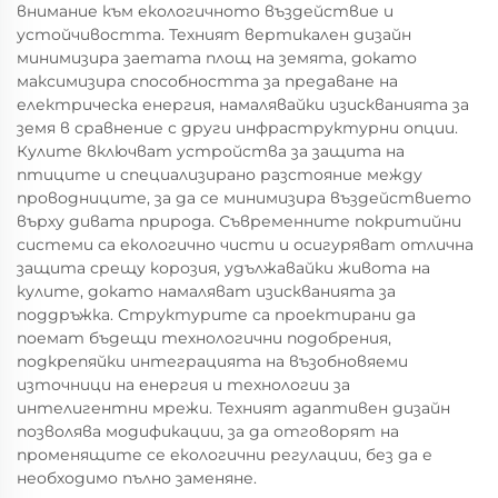
внимание към екологичното въздействие и
устойчивостта. Техният вертикален дизайн
минимизира заетата площ на земята, докато
максимизира способността за предаване на
електрическа енергия, намалявайки изискванията за
земя в сравнение с други инфраструктурни опции.
Кулите включват устройства за защита на
птиците и специализирано разстояние между
проводниците, за да се минимизира въздействието
върху дивата природа. Съвременните покритийни
системи са екологично чисти и осигуряват отлична
защита срещу корозия, удължавайки живота на
кулите, докато намаляват изискванията за
поддръжка. Структурите са проектирани да
поемат бъдещи технологични подобрения,
подкрепяйки интеграцията на възобновяеми
източници на енергия и технологии за
интелигентни мрежи. Техният адаптивен дизайн
позволява модификации, за да отговорят на
променящите се екологични регулации, без да е
необходимо пълно заменяне.