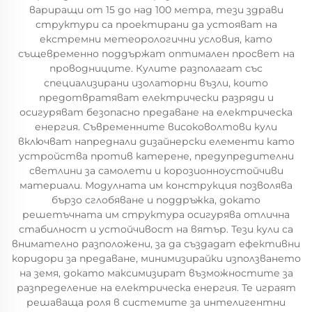
вариращи от 15 до над 100 метра, тези здрави
структури са проектирани да устояват на
екстремни метеорологични условия, като
същевременно поддържат оптимален просвет на
проводниците. Кулите разполагат със
специализирани изолаторни възли, които
предотвратяват електрически разряди и
осигуряват безопасно предаване на електрическа
енергия. Съвременните високоволтови кули
включват напреднали дизайнерски елементи като
устройства против катерене, предупредителни
светлини за самолети и корозионноустойчиви
материали. Модулната им конструкция позволява
бързо сглобяване и поддръжка, докато
решетъчната им структура осигурява отлична
стабилност и устойчивост на вятър. Тези кули са
внимателно разположени, за да създадат ефективни
коридори за предаване, минимизирайки използването
на земя, докато максимизират възможностите за
разпределение на електрическа енергия. Те играят
решаваща роля в системите за интелигентни