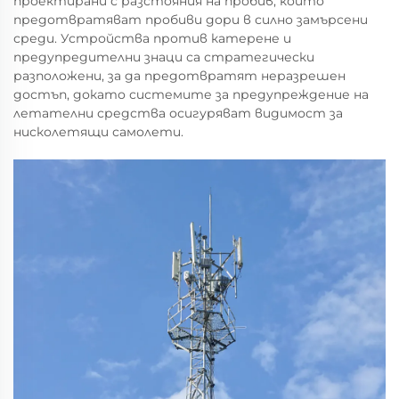
проектирани с разстояния на пробив, които
предотвратяват пробиви дори в силно замърсени
среди. Устройства против катерене и
предупредителни знаци са стратегически
разположени, за да предотвратят неразрешен
достъп, докато системите за предупреждение на
летателни средства осигуряват видимост за
нисколетящи самолети.