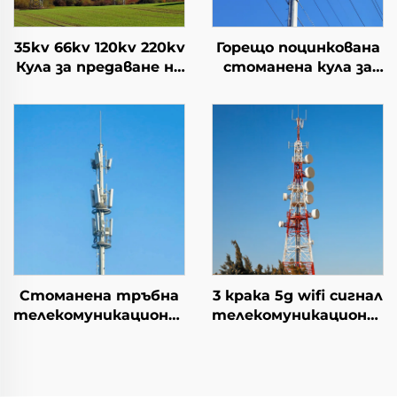
35kv 66kv 120kv 220kv
Горещо поцинкована
Кула за предаване на
стоманена кула за
електрическа
предаване на
енергия Решетъчна
електроенергия
кула
Стоманена тръбна
3 крака 5g wifi сигнал
телекомуникационна
телекомуникационна
сигнална мачта
кула ъглова
моно полюсна
стоманена кула
комуникационна кула