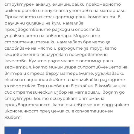
структурен анализ, елиминирайки прекомерното
инженерство и ненужната употреба на материали.
Прилагането на стандартизирани компоненти в
различни дизайни на кули намалява
производствените разходи и опростява
управлението на инвентара. Модулните
строителни техники намаляват времето за
сглобяване на място и разходите за труд, като
същевременно осигуряват последователно
качество. Кулите разполагат с оптимизирана
геометрия, която минимизира съпротивлението на
вятъра и стреса върху материалите, удължавайки
експлоатационния живот и намалявайки разходите
за поддръжка. Тези иновации в дизайна, в комбинация
със стратегическия избор на материали, водят до
структури, които осигуряват оптимална
производителност, като същевременно поддържат
икономичност през целия си експлоатационен
живот.