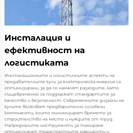
Инсталация и
ефективност на
логистиката
Инсталационните и логистичните аспекти на
предавателните кули за електрическа енергия са
оптимизирани, за да се намалят разходите, като
същевременно се поддържат стандартите за
качество и безопасност. Съвременните дизайни на
кулите включват предварително сглобени
компоненти, които минимизират времето за
строителство на място и нуждите от труд.
Напредналите инструменти за планиране
оптимизират транспортните маршрути и