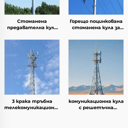
Стоманена
Горещо поцинкована
предавателна кула
стоманена кула за
анкерен болт
предаване на
стоманена кула
електроенергия
електрически и
електронни арестор
електрическа кула
3 крака тръбна
комуникационна кула
телекомуникационна
с решетъчна
кула 15М 20М 25М 30М
конструкция с 4
35М 40М 45М 50М
крака,
самоопорна тръбна
самоопораваща се