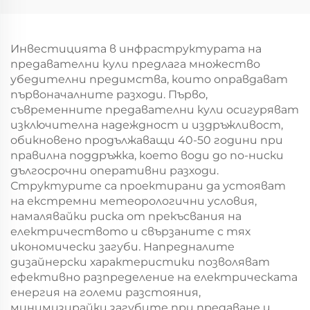
кула
Инвестицията в инфраструктурата на
предавателни кули предлага множество
убедителни предимства, които оправдават
първоначалните разходи. Първо,
съвременните предавателни кули осигуряват
изключителна надеждност и издръжливост,
обикновено продължаващи 40-50 години при
правилна поддръжка, което води до по-ниски
дългосрочни оперативни разходи.
Структурите са проектирани да устояват
на екстремни метеорологични условия,
намалявайки риска от прекъсвания на
електричеството и свързаните с тях
икономически загуби. Напредналите
дизайнерски характеристики позволяват
ефективно разпределение на електрическата
енергия на големи разстояния,
минимизирайки загубите при предаване и