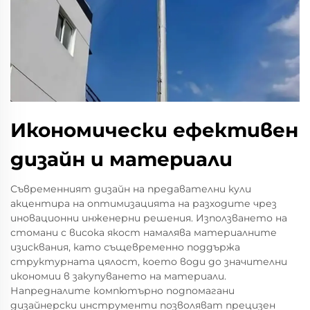
Икономически ефективен
дизайн и материали
Съвременният дизайн на предавателни кули
акцентира на оптимизацията на разходите чрез
иновационни инженерни решения. Използването на
стомани с висока якост намалява материалните
изисквания, като същевременно поддържа
структурната цялост, което води до значителни
икономии в закупуването на материали.
Напредналите компютърно подпомагани
дизайнерски инструменти позволяват прецизен