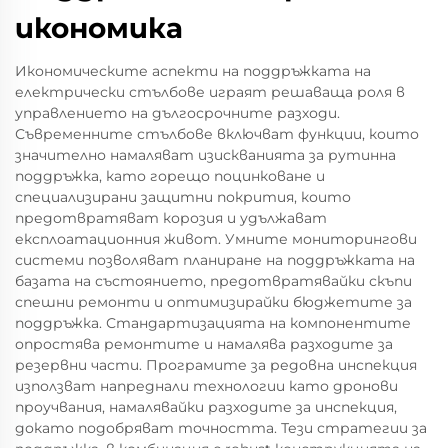
икономика
Икономическите аспекти на поддръжката на
електрически стълбове играят решаваща роля в
управлението на дългосрочните разходи.
Съвременните стълбове включват функции, които
значително намаляват изискванията за рутинна
поддръжка, като горещо поцинковане и
специализирани защитни покрития, които
предотвратяват корозия и удължават
експлоатационния живот. Умните мониторингови
системи позволяват планиране на поддръжката на
базата на състоянието, предотвратявайки скъпи
спешни ремонти и оптимизирайки бюджетите за
поддръжка. Стандартизацията на компонентите
опростява ремонтите и намалява разходите за
резервни части. Програмите за редовна инспекция
използват напреднали технологии като дронови
проучвания, намалявайки разходите за инспекция,
докато подобряват точността. Тези стратегии за