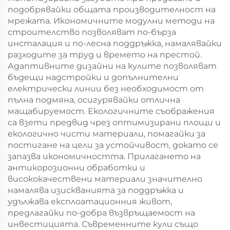
подобрявайки общата производителност на
мрежата. Икономичните модулни методи на
строителство позволяват по-бърза
инсталация и по-лесна поддръжка, намалявайки
разходите за труд и времето на престой.
Адаптивните дизайни на кулите позволяват
бъдещи надстройки и допълнителни
електрически линии без необходимост от
пълна подмяна, осигурявайки отлична
мащабируемост. Екологичните съображения
са взети предвид чрез оптимизирани площи и
екологично чисти материали, помагайки за
постигане на цели за устойчивост, докато се
запазва икономичността. Прилагането на
антикорозионни обработки и
висококачествени материали значително
намалява изискванията за поддръжка и
удължава експлоатационния живот,
предлагайки по-добра възвръщаемост на
инвестицията. Съвременните кули също