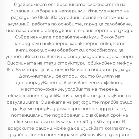
в зависимост от височината, сложността на
дизайна и избора на материали. Изчислението на
разходите включва суровини, основно стомана и
алуминий, работа по основите, труд за сглобяване,
инсталационно оборудване и транспортни разходи.
Съвременните предавателни кули включват
напреднали инженерни характеристики, като
антикорозионни обработки, способности за
устойчивост на вятър и специализирани изолатори.
Височината на тези структури, обикновено между
15 и 55 метра, значително влияе на общите разходи.
Допълнителни фактори, които влияят на
ценообразуването, включват географското
местоположение, условията на терена,
екологичните изисквания и мерките за спазване на
регулациите. Оценката на разходите трябва също
да вземе предвид дългосрочното поддържане,
потенциалните подобрения и очаквания срок на
експлоатация на кулата от 40 до 50 години. В
градските райони може да се изискват компактни
дизайни, което потенциално увеличава разходите