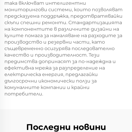
така включват интелигентни
мониторингови системи, които позволяват
предсказуема поддръжка, предотвратявайки
скъпи спешни ремонти. Стандартизацията
на компонентите в различните дизайни на
кулите помага за намаляване на разходите за
производство и резервни части, като
същевременно осигурява последователно
качество и производителност. Тези
предимства допринасят за по-надеждна и
ефективна мрежа за разпределение на
електрическа енергия, предлагайки
дългосрочни икономически ползи за
комуналните компании и крайни
потребители.
Последни новини