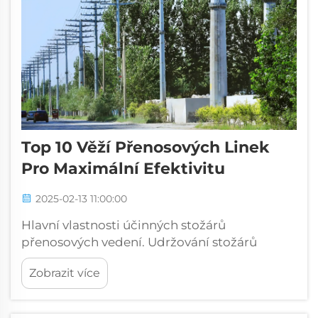
Top 10 Věží Přenosových Linek
Pro Maximální Efektivitu
2025-02-13 11:00:00
Hlavní vlastnosti účinných stožárů
přenosových vedení. Udržování stožárů
přenosových vedení ve strukturálně dobrém
Zobrazit více
stavu je velmi důležité pro zajištění
spolehlivosti a bezpečnosti našich
elektrických sítí po mnoho let. Kvalitní stožáry