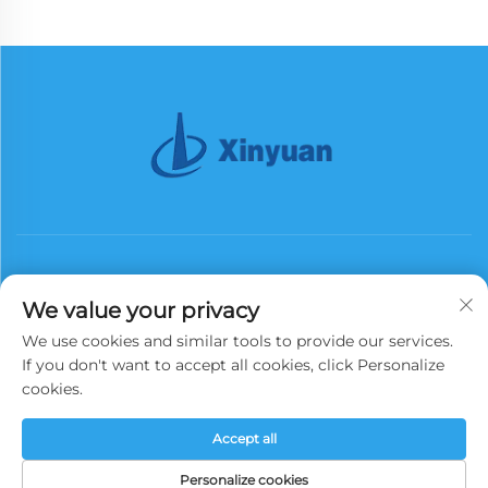
We value your privacy
We use cookies and similar tools to provide our services.
Přihlásit se k odběru
If you don't want to accept all cookies, click Personalize
cookies.
Copyright © 2026 China Xinyuan Iron Tower Group Co., Ltd. Všechna
Accept all
práva vyhrazena.
Zásady ochrany soukromí
Personalize cookies