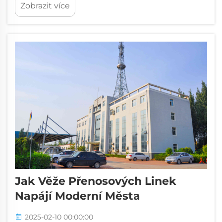
Zobrazit více
budovy a otevřené prostory. Architekti
používají ocel k vytváření inovativních
designů, které vzbuzují úžas. Také vy
profitujete z jejich udržitel...
Jak Věže Přenosových Linek
Napájí Moderní Města
2025-02-10 00:00:00