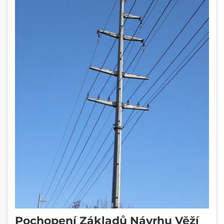
Pochopení Základů Návrhu Věží