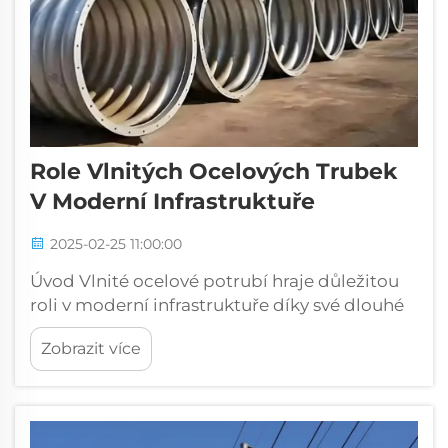
Role Vlnitých Ocelových Trubek
V Moderní Infrastruktuře
2025-02-25 11:00:00
Úvod Vlnité ocelové potrubí hraje důležitou
roli v moderní infrastruktuře díky své dlouhé
životnosti a široké všestrannosti. Inženýři na
Zobrazit více
něj spoléhají při všech typech stavebních
prací, od stavby mostů po instalaci
odvodňovacích systémů...