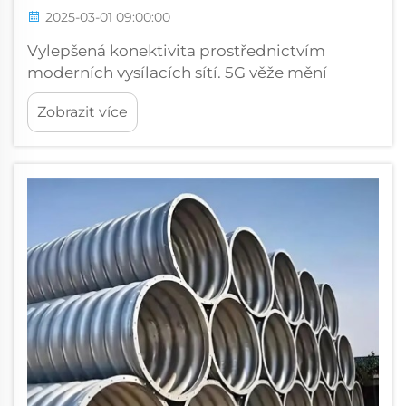
2025-03-01 09:00:00
Vylepšená konektivita prostřednictvím
moderních vysílacích sítí. 5G věže mění
městskou komunikaci. Nasazení technologie
Zobrazit více
5G opravdu otřásá městskou komunikací díky
těmto moderním věžím, které se objevují
všude. Lidé získávají mnohem...