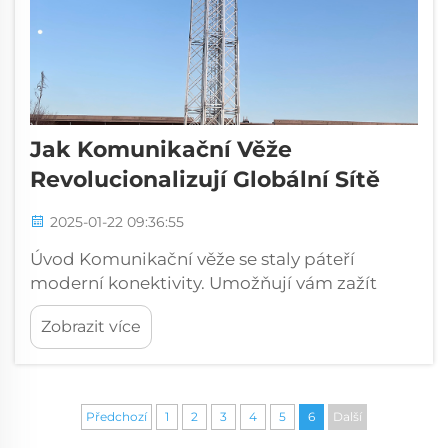
Jak Komunikační Věže
Revolucionalizují Globální Sítě
2025-01-22 09:36:55
Úvod Komunikační věže se staly páteří
moderní konektivity. Umožňují vám zažít
rychlejší internetové připojení a
Zobrazit více
nepřerušovanou komunikaci. Tyto věže
zajišťují spolehlivý přenos signálu, i v
odlehlých oblastech. Podporou...
Předchozí
1
2
3
4
5
6
Další