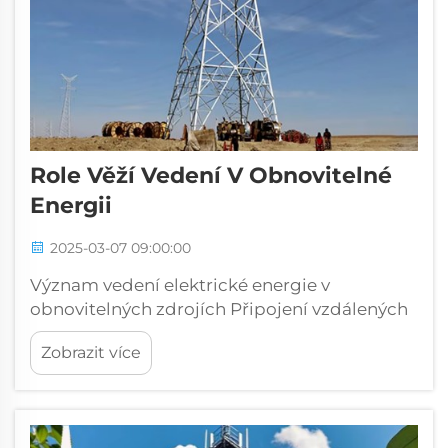
Role Věží Vedení V Obnovitelné
Energii
2025-03-07 09:00:00
Význam vedení elektrické energie v
obnovitelných zdrojích Připojení vzdálených
zdrojů obnovitelné energie Přenosové věže
Zobrazit více
hrají klíčovou roli při připojování vzdálených
lokalit obnovitelné energie, jako jsou větrné
parky a solární elektrárny, k hlavní elektrické
síti...