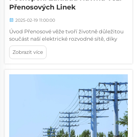
Přenosových Linek
2025-02-19 11:00:00
Úvod Přenosové věže tvoří životně důležitou
součást naší elektrické rozvodné sítě, díky
které může elektřina cestovat na velké
Zobrazit více
vzdálennosti. Tyto masivní ocelové
konstrukce udržují silné vedení vysokého
napětí, které přenáší energii od výrobních
zařízení...