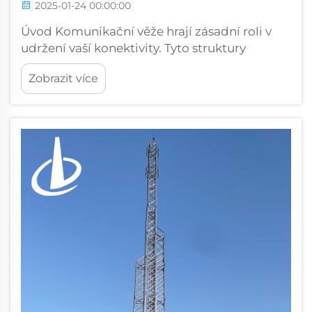
2025-01-24 00:00:00
Úvod Komunikační věže hrají zásadní roli v
udržení vaší konektivity. Tyto struktury
zajišťují bezproblémovou komunikaci ve
Zobrazit více
světě, který vyžaduje neustálou propojenost.
Jak technologie postupuje, věže se vyvíjejí,
aby splnily vaše potřeby. Tvoří páteř...