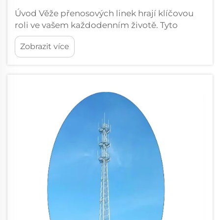
Úvod Věže přenosových linek hrají klíčovou
roli ve vašem každodenním životě. Tyto
vysoké struktury dodávají elektřinu z
Zobrazit více
elektráren do vašeho města. Zajišťují stabilní
dodávku energie pro domácnosti, podniky a
základní služby. Bez nich by...