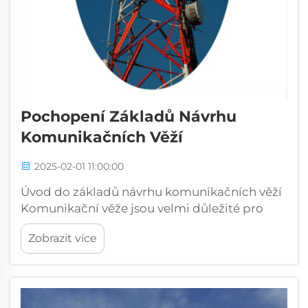
Pochopení Základů Návrhu
Komunikačních Věží
2025-02-01 11:00:00
Úvod do základů návrhu komunikačních věží
Komunikační věže jsou velmi důležité pro
současný způsob naší komunikace, která
Zobrazit více
propojuje miliony lidí po celém světě. Většina
lidí na ně příliš nemyslí, ale hrdě se tyčí v...