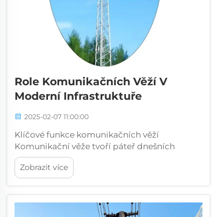
Role Komunikačních Věží V
Moderní Infrastruktuře
2025-02-07 11:00:00
Klíčové funkce komunikačních věží
Komunikační věže tvoří páteř dnešních
telekomunikačních systémů a zajišťují celou
Zobrazit více
řadu důležitých funkcí. V podstatě pomáhají
udržovat naše mobily připojené a slouží jako
klíčové body v rozsáhlých síťových
infrastrukturách...