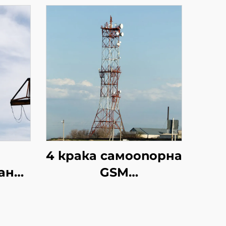
4 крака самоопорна
ана
GSM
тво
телекомуникационна
но
кула от
поцинкована