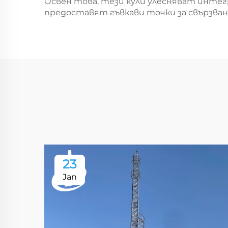
Освен това, тези кули улесняват интег
предоставят гъвкави точки за свързван
23
Jan