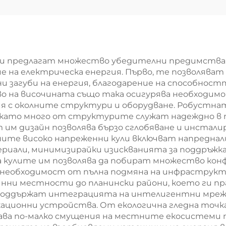
комуникацио
кула Телеком 
и предлагат множество убедителни предимства,
 на електрическа енергия. Първо, те позволяват
ни загуби на енергия, благодарение на способнос
о на височината също така осигурява необходимо
 с околните структури и оборудване. Робустнат
като много от структурите служат надеждно в п
 им дизайн позволява бързо сглобяване и инстали
ите високо напреженни кули включват напреднал
риали, минимизирайки изискванията за поддръжка
 кулите им позволява да побират множество конф
необходимост от пълна подмяна на инфраструкт
инни местности до планински райони, което ги пр
а поддържат интеграцията на интелигентни мре
кационни устройства. От екологична гледна точк
ава по-малко смущения на местните екосистеми п