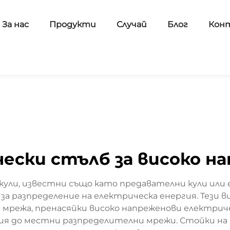
За нас
Продукти
Случай
Блог
Кон
ески стълб за високо н
ули, известни също като предавателни кули или 
а разпределение на електрическа енергия. Тези 
 мрежа, пренасяйки високо напреженови електрич
ия до местни разпределителни мрежи. Стойки на в