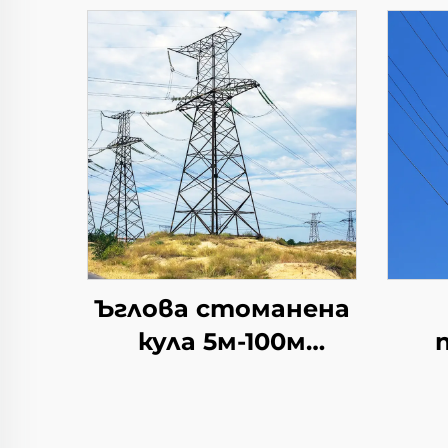
Ъглова стоманена
кула 5м-100м
височина,
сто
персонализирана
п
стоманена
ел