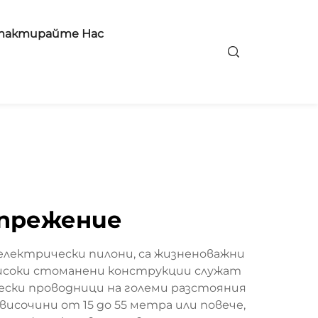
тактирайте Нас
апрежение
електрически пилони, са жизненоважни
високи стоманени конструкции служат
ески проводници на големи разстояния
исочини от 15 до 55 метра или повече,