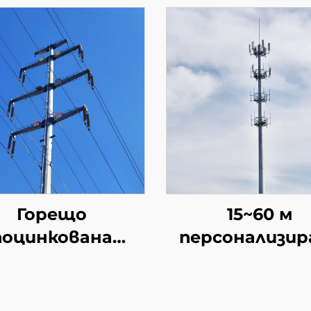
Горещо
15~60 м
поцинкована
персонализир
манена кула за
високо качес
редаване на
стабилна мо
ектроенергия
полюсна