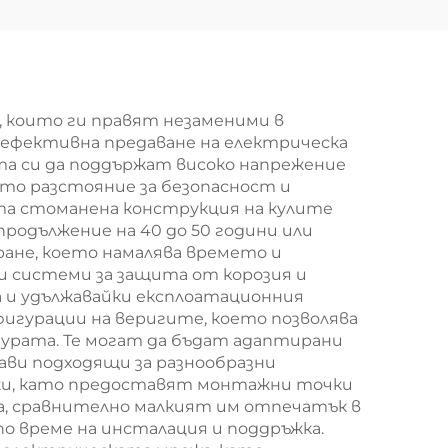
нна
стомана
кула
 които ги правят незаменими в
 ефективна предаване на електрическа
тта си да поддържат високо напрежение
то разстояние за безопасност и
а стоманена конструкция на кулите
родължение на 40 до 50 години или
ране, което намалява времето и
и системи за защита от корозия и
 и удължавайки експлоатационния
игурации на веригите, което позволява
урата. Те могат да бъдат адаптирани
ави подходящи за разнообразни
жи, като предоставят монтажни точки
а, сравнително малкият им отпечатък в
о време на инсталация и поддръжка.