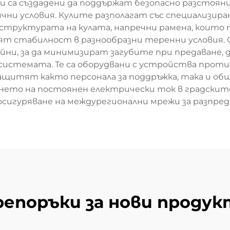
 са създадени да поддържат безопасно разстояни
чни условия. Кулите разполагат със специализи
 структурата на кулата, напречни рамена, които
урят стабилност в разнообразни теренни условия.
ни, за да минимизират загубите при предаване, 
истемата. Те са оборудвани с устройства проти
 защитят както персонала за поддръжка, така и о
ето на постоянен електрически ток в градските 
сигуряване на междурегионални мрежи за разпред
репоръки за нови продук