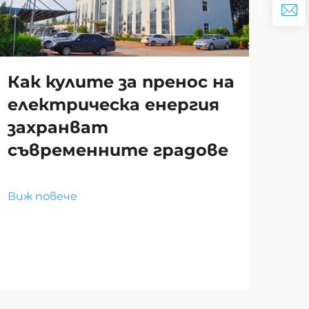
Ка
ко
Как кулите за пренос на
ре
електрическа енергия
съ
захранват
ар
съвременните градове
Виж
Виж повече