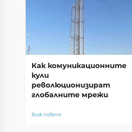
Как комуникационните
кули
революционизират
глобалните мрежи
Виж повече