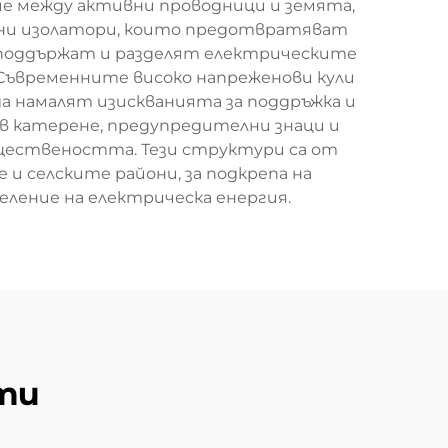
е между активни проводници и земята,
рани изолатори, които предотвратяват
 поддържат и разделят електрическите
 Съвременните високо напреженови кули
да намалят изискванията за поддръжка и
в катерене, предупредителни знаци и
бществеността. Тези структури са от
и селските райони, за подкрепа на
еление на електрическа енергия.
ти