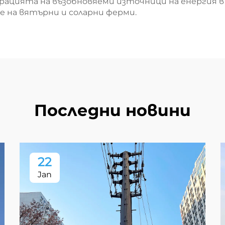
рацията на възобновяеми източници на енергия 
е на вятърни и соларни ферми.
Последни новини
22
Jan