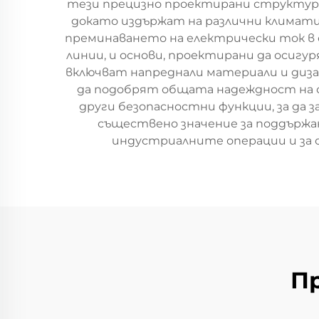
тези прецизно проектирани структури
докато издържат на различни климати
преминаването на електрически ток в
линии, и основи, проектирани да осиг
включват напреднали материали и дизай
да подобрят общата надеждност на с
други безопасностни функции, за да
съществено значение за поддържан
индустриалните операции и за о
П