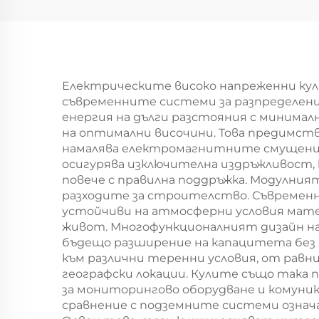
решетъчна кула за
електрическа
линия за предаване
Електрическите високо напреженни кул
съвременните системи за разпределение
енергия на дълги разстояния с минимал
на оптимални височини. Това предимств
намалява електромагнитните смущения
осигурява изключителна издръжливост, 
повече с правилна поддръжка. Модулният
разходите за строителство. Съвременн
устойчиви на атмосферни условия мате
живот. Многофункционалният дизайн на
бъдещо разширение на капацитета без 
към различни теренни условия, от равн
географски локации. Кулите също так
за мониторингово оборудване и комуни
сравнение с подземните системи означ