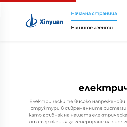
Начална страница
Нашите агенти
електрич
Електрическите високо напреженови к
структури в съвременните системи з
като гръбнак на нашата електрическа
от съоръжения за генериране на енерг