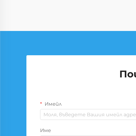
По
Имейл
Име