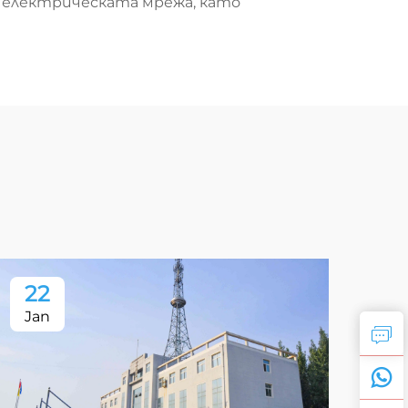
в електрическата мрежа, като
22
2
Jan
Ja