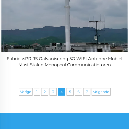
FabrieksPRIJS Galvanisering 5G WIFI Antenne Mobiel
Mast Stalen Monopool Communicatietoren
Vorige
1
2
3
4
5
6
7
Volgende