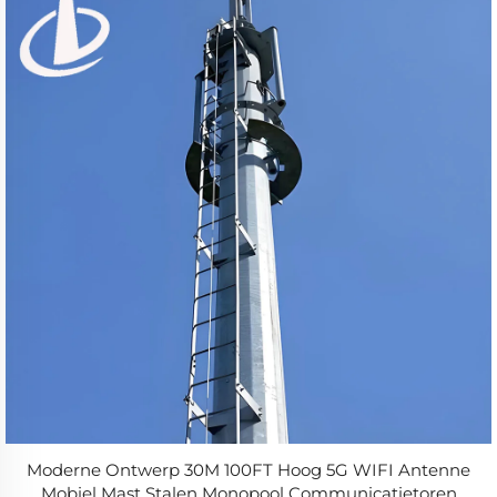
Moderne Ontwerp 30M 100FT Hoog 5G WIFI Antenne
Mobiel Mast Stalen Monopool Communicatietoren